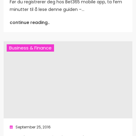
Før du registrerer deg hos Bet365 mobile app, ta fem
minutter til å lese denne guiden –…
continue reading..
Business & Finance
September 25, 2016