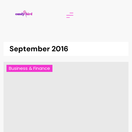
Skip
to
content
Candy Bird
September 2016
Business & Finance