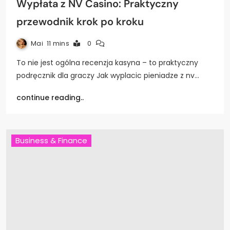
Wypłata z NV Casino: Praktyczny
przewodnik krok po kroku
Mai
11 mins
0
To nie jest ogólna recenzja kasyna – to praktyczny
podręcznik dla graczy Jak wyplacic pieniadze z nv…
continue reading..
Business & Finance