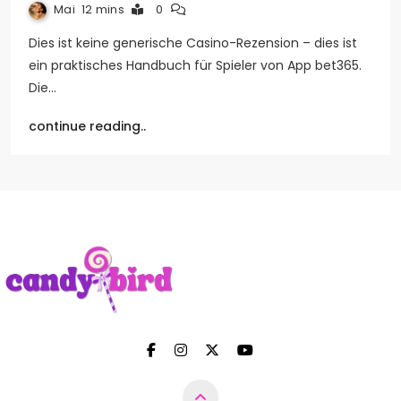
Mai
12 mins
0
Dies ist keine generische Casino-Rezension – dies ist
ein praktisches Handbuch für Spieler von App bet365.
Die…
continue reading..
Candy Bird