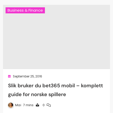
Business & Finance
September 25, 2016
Slik bruker du bet365 mobil – komplett
guide for norske spillere
Mai
7 mins
0