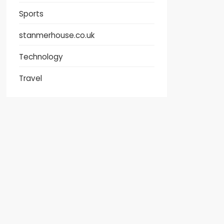
Sports
stanmerhouse.co.uk
Technology
Travel