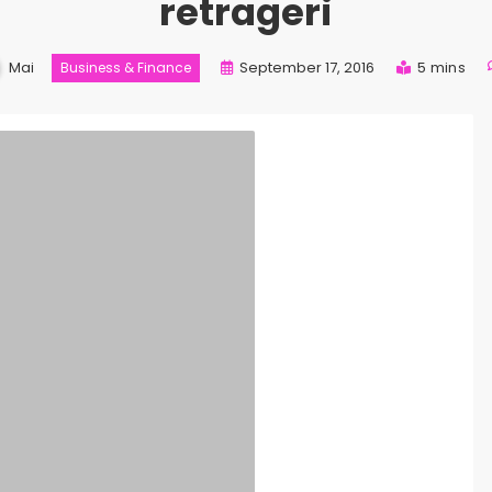
retrageri
Mai
September 17, 2016
5 mins
Business & Finance