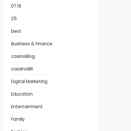
07.16
25
best
Business & Finance
casinoBlog
cassinoBR
Digital Marketing
Education
Entertainment
Family