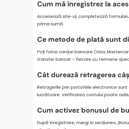
Cum mă înregistrez la aces
Accesează site-ul, completează formularul
prima sumă.
Ce metode de plată sunt d
Poți folosi carduri bancare (Visa, Mastercard
transfer bancar – fiecare cu termene speci
Cât durează retragerea câș
Retragerile prin portofele electronice sunt d
lucrătoare. Verificarea contului poate adă
Cum activez bonusul de bu
După înregistrare, mergi la secțiunea „Bon