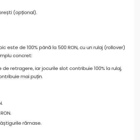
ești (opțional).
pic este de 100% până la 500 RON, cu un rulaj (rollover)
mplu concret:
 de retragere, iar jocurile slot contribuie 100% la rulaj,
ntribuie mai puțin.
N.
 RON.
câștigurile rămase.