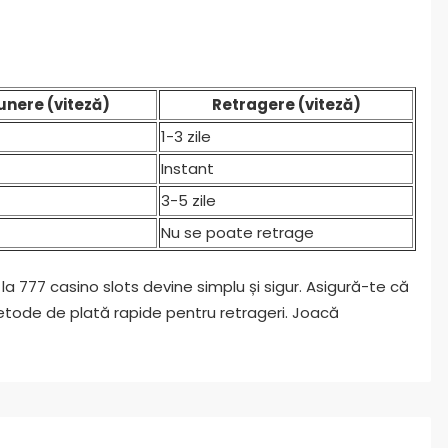
nere (viteză)
Retragere (viteză)
1-3 zile
Instant
3-5 zile
Nu se poate retrage
 la 777 casino slots devine simplu și sigur. Asigură-te că
metode de plată rapide pentru retrageri. Joacă