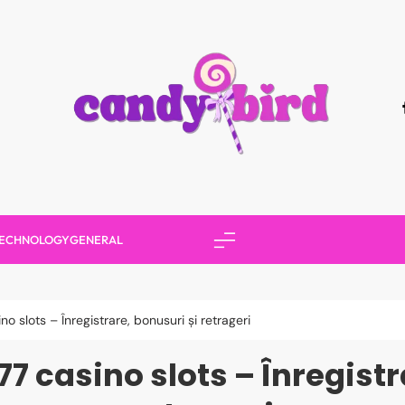
Candy Bird
ECHNOLOGY
GENERAL
o slots – Înregistrare, bonusuri și retrageri
7 casino slots – Înregistr