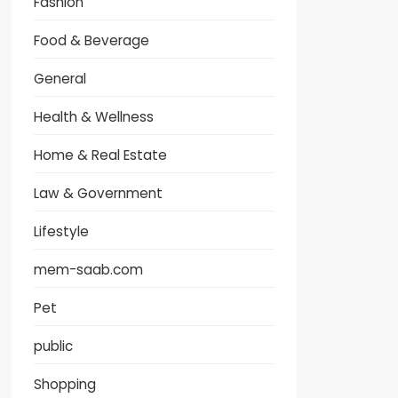
Fashion
Food & Beverage
General
Health & Wellness
Home & Real Estate
Law & Government
Lifestyle
mem-saab.com
Pet
public
Shopping