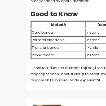
clienților dacă nu apare automat.
Good to Know
Metodă
Depu
Card bancar
Instant
Portofel electronic
Instant
Transfer bancar
1-2 zile
Paysafecard
Instant
Concluzia: după ce ai urmat toți pașii, jocul
respecți termenii bonusurilor și folosești 
responsabil și bucură-te de experiență!