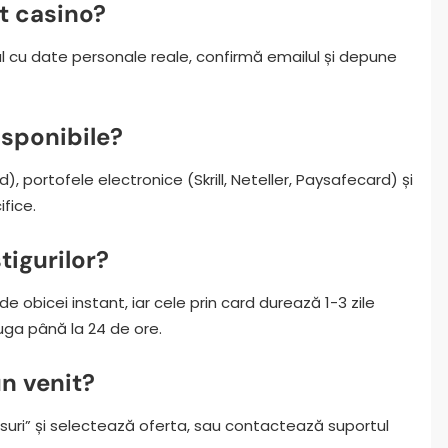
t casino?
 cu date personale reale, confirmă emailul și depune
isponibile?
), portofele electronice (Skrill, Neteller, Paysafecard) și
fice.
tigurilor?
e obicei instant, iar cele prin card durează 1-3 zile
uga până la 24 de ore.
n venit?
usuri” și selectează oferta, sau contactează suportul