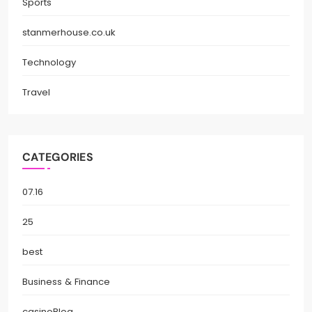
Sports
stanmerhouse.co.uk
Technology
Travel
CATEGORIES
07.16
25
best
Business & Finance
casinoBlog