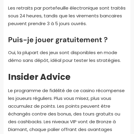
Les retraits par portefeuille électronique sont traités
sous 24 heures, tandis que les virements bancaires
peuvent prendre 3 à 5 jours ouvrés.
Puis-je jouer gratuitement ?
Oui, la plupart des jeux sont disponibles en mode
démo sans dépôt, idéal pour tester les stratégies.
Insider Advice
Le programme de fidélité de ce casino récompense
les joueurs réguliers. Plus vous misez, plus vous
accumulez de points. Les points peuvent être
échangés contre des bonus, des tours gratuits ou
des cashbacks. Les niveaux VIP vont de Bronze à
Diamant, chaque palier offrant des avantages