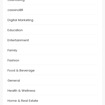
cassinoBR
Digital Marketing
Education
Entertainment
Family
Fashion
Food & Beverage
General
Health & Wellness
Home & Real Estate