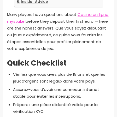
Insider Advice
Many players have questions about
Casino en ligne
mystake
before they deposit their first euro — here
are the honest answers. Que vous soyez débutant
ou joueur expérimenté, ce guide vous fournira les
étapes essentielles pour profiter pleinement de
votre expérience de jeu.
Quick Checklist
Vérifiez que vous avez plus de 18 ans et que les
jeux d’argent sont légaux dans votre pays.
Assurez-vous d’avoir une connexion internet
stable pour éviter les interruptions.
Préparez une pièce d’identité valide pour la
vérification KYC.