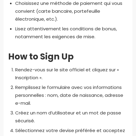
Choisissez une méthode de paiement qui vous
convient (carte bancaire, portefeuille
électronique, etc.).
Lisez attentivement les conditions de bonus,
notamment les exigences de mise.
How to Sign Up
Rendez-vous sur le site officiel et cliquez sur «
Inscription ».
Remplissez le formulaire avec vos informations
personnelles : nom, date de naissance, adresse
e-mail.
Créez un nom d’utilisateur et un mot de passe
sécurisé.
Sélectionnez votre devise préférée et acceptez