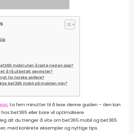
ts
-Up
 bet365 mobil uten å laste ned en app?
 det å få utbetalt gevinster?
ygt for norske spillere?
 ikke bet365 mobil på mobilen min?
app
, ta fem minutter til å lese denne guiden – den kan
 hos bet365 eller bare vil optimalisere
deg alt du trenger å vite om bet365 mobil og bet365
nuser, med konkrete eksempler og nyttige tips.