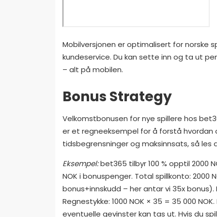
Mobilversjonen er optimalisert for norske s
kundeservice. Du kan sette inn og ta ut p
– alt på mobilen.
Bonus Strategy
Velkomstbonusen for nye spillere hos bet
er et regneeksempel for å forstå hvordan
tidsbegrensninger og maksinnsats, så les all
Eksempel:
bet365 tilbyr 100 % opptil 2000 
NOK i bonuspenger. Total spillkonto: 2000
bonus+innskudd – her antar vi 35x bonus).
Regnestykke: 1000 NOK × 35 = 35 000 NOK.
eventuelle gevinster kan tas ut. Hvis du spil