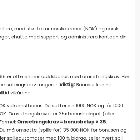
pillere, med støtte for norske kroner (NOK) og norsk
enger, chatte med support og administrere kontoen din
365 er ofte en innskuddsbonus med omsetningskrav. Her
 omsetningskrav fungerer.
Viktig:
Bonuser kan ha
tid vilkårene.
NOK velkomstbonus. Du setter inn 1000 NOK og får 1000
 NOK. Omsetningskravet er 35x bonusbeløpet (eller
 Formel:
Omsetningskrav = bonusbeløp × 35
.
 Du må omsette (spille for) 35 000 NOK før bonusen og
ler spilleautomater med 100 % bidrag, teller hvert spill