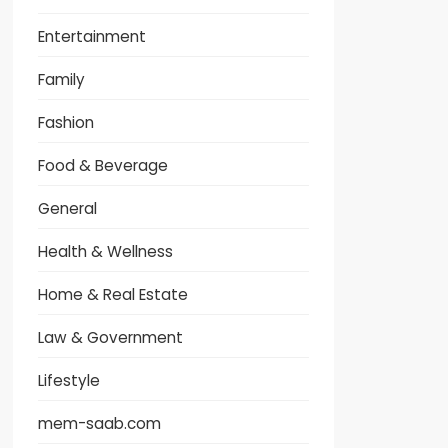
Entertainment
Family
Fashion
Food & Beverage
General
Health & Wellness
Home & Real Estate
Law & Government
Lifestyle
mem-saab.com