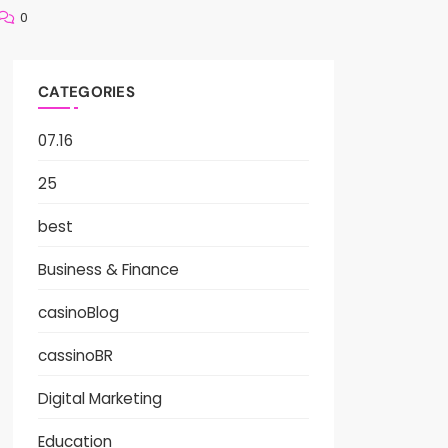
0
CATEGORIES
07.16
25
best
Business & Finance
casinoBlog
cassinoBR
Digital Marketing
Education