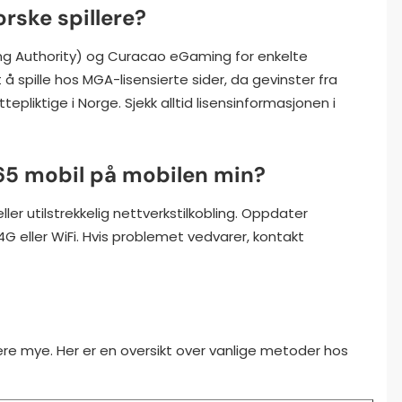
orske spillere?
ing Authority) og Curacao eGaming for enkelte
å spille hos MGA-lisensierte sider, da gevinster fra
pliktige i Norge. Sjekk alltid lisensinformasjonen i
365 mobil på mobilen min?
ler utilstrekkelig nettverkstilkobling. Oppdater
4G eller WiFi. Hvis problemet vedvarer, kontakt
ere mye. Her er en oversikt over vanlige metoder hos