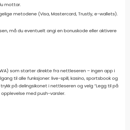
du mottar.
ngelige metodene (Visa, Mastercard, Trustly, e-wallets).
en, må du eventuelt angi en bonuskode eller aktivere
A) som starter direkte fra nettleseren – ingen app i
gang til alle funksjoner: live-spill, kasino, sportsbook og
trykk på delingsikonet i nettleseren og velg “Legg til på
e opplevelse med push-varsler.