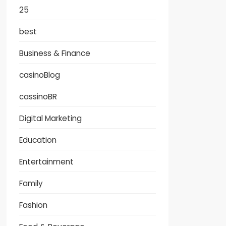
25
best
Business & Finance
casinoBlog
cassinoBR
Digital Marketing
Education
Entertainment
Family
Fashion