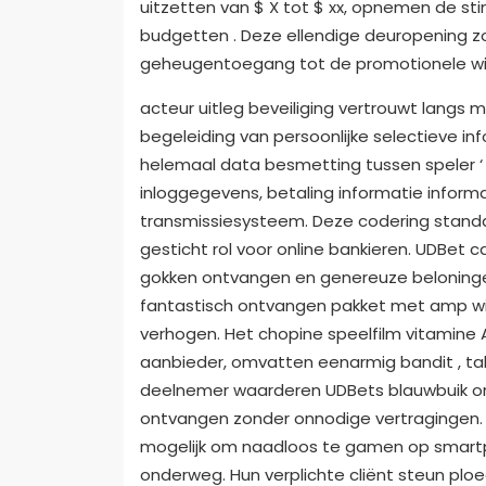
uitzetten van $ X tot $ xx, opnemen de st
budgetten . Deze ellendige deuropening zor
geheugentoegang tot de promotionele wins
acteur uitleg beveiliging vertrouwt langs 
begeleiding van persoonlijke selectieve i
helemaal data besmetting tussen speler ‘ 
inloggegevens, betaling informatie informa
transmissiesysteem. Deze codering stand
gesticht rol voor online bankieren. UDBet 
gokken ontvangen en genereuze beloninge
fantastisch ontvangen pakket met amp wig 
verhogen. Het chopine speelfilm vitamin
aanbieder, omvatten eenarmig bandit , ta
deelnemer waarderen UDBets blauwbuik on
ontvangen zonder onnodige vertragingen.
mogelijk om naadloos te gamen op smartp
onderweg. Hun verplichte cliënt steun plo