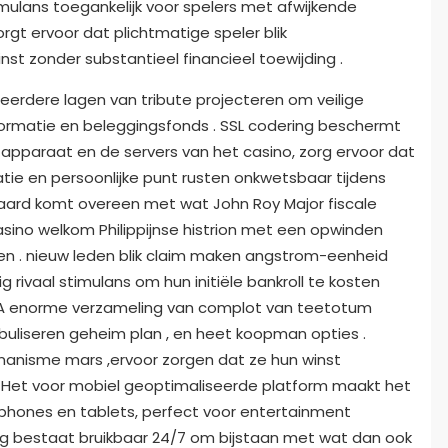
imulans toegankelijk voor spelers met afwijkende
gt ervoor dat plichtmatige speler blik
t zonder substantieel financieel toewijding .
meerdere lagen van tribute projecteren om veilige
nformatie en beleggingsfonds . SSL codering beschermt
apparaat en de servers van het casino, zorg ervoor dat
tie en persoonlijke punt rusten onkwetsbaar tijdens
aard komt overeen met wat John Roy Major fiscale
casino welkom Philippijnse histrion met een opwinden
n . nieuw leden blik claim maken angstrom-eenheid
rivaal stimulans om hun initiële bankroll te kosten
e A enorme verzameling van complot van teetotum
buliseren geheim plan , en heet koopman opties .
anisme mars ,ervoor zorgen dat ze hun winst
 Het voor mobiel geoptimaliseerde platform maakt het
hones en tablets, perfect voor entertainment
eg bestaat bruikbaar 24/7 om bijstaan met wat dan ook