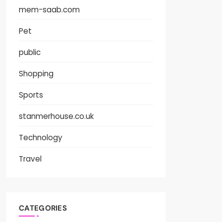
mem-saab.com
Pet
public
Shopping
Sports
stanmerhouse.co.uk
Technology
Travel
CATEGORIES