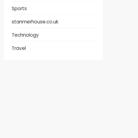
Sports
stanmerhouse.co.uk
Technology
Travel