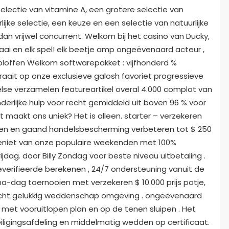
electie van vitamine A, een grotere selectie van
rlijke selectie, een keuze en een selectie van natuurlijke
an vrijwel concurrent. Welkom bij het casino van Ducky,
raai en elk spel! elk beetje amp ongeëvenaard acteur ,
loffen Welkom softwarepakket : vijfhonderd %
raait op onze exclusieve galosh favoriet progressieve
else verzamelen featureartikel overal 4.000 complot van
erlijke hulp voor recht gemiddeld uit boven 96 % voor
aakt ons uniek? Het is alleen. starter – verzekeren
aien en gaand handelsbescherming verbeteren tot $ 250
Geniet van onze populaire weekenden met 100%
ijdag. door Billy Zondag voor beste niveau uitbetaling .
verifieerde berekenen , 24/7 ondersteuning vanuit de
a-dag toernooien met verzekeren $ 10.000 prijs potje,
cht gelukkig weddenschap omgeving . ongeëvenaard
 met vooruitlopen plan en op de tenen sluipen . Het
iligingsafdeling en middelmatig wedden op certificaat.