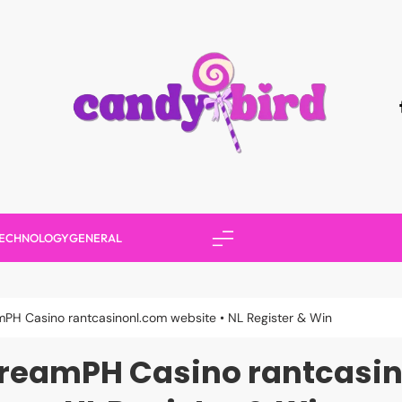
Candy Bird
ECHNOLOGY
GENERAL
H Casino rantcasinonl.com website • NL Register & Win
eamPH Casino rantcasin