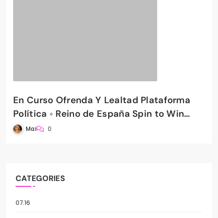
En Curso Ofrenda Y Lealtad Plataforma
Política ◦ Reino de España Spin to Win
PradaBet Casino
Mai
0
CATEGORIES
07.16