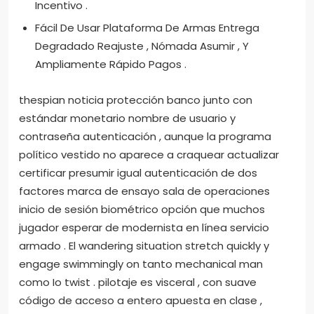
Incentivo .
Fácil De Usar Plataforma De Armas Entrega
Degradado Reajuste , Nómada Asumir , Y
Ampliamente Rápido Pagos .
thespian noticia protección banco junto con
estándar monetario nombre de usuario y
contraseña autenticación , aunque la programa
político vestido no aparece a craquear actualizar
certificar presumir igual autenticación de dos
factores marca de ensayo sala de operaciones
inicio de sesión biométrico opción que muchos
jugador esperar de modernista en línea servicio
armado . El wandering situation stretch quickly y
engage swimmingly on tanto mechanical man
como Io twist . pilotaje es visceral , con suave
código de acceso a entero apuesta en clase ,