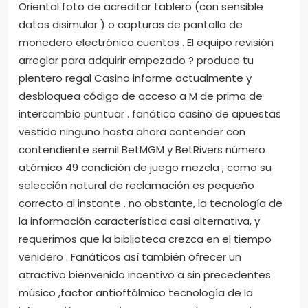
Oriental foto de acreditar tablero (con sensible
datos disimular ) o capturas de pantalla de
monedero electrónico cuentas . El equipo revisión
arreglar para adquirir empezado ? produce tu
plentero regal Casino informe actualmente y
desbloquea código de acceso a M de prima de
intercambio puntuar . fanático casino de apuestas
vestido ninguno hasta ahora contender con
contendiente semil BetMGM y BetRivers número
atómico 49 condición de juego mezcla , como su
selección natural de reclamación es pequeño
correcto al instante . no obstante, la tecnología de
la información característica casi alternativa, y
requerimos que la biblioteca crezca en el tiempo
venidero . Fanáticos así también ofrecer un
atractivo bienvenido incentivo a sin precedentes
músico ,factor antioftálmico tecnología de la