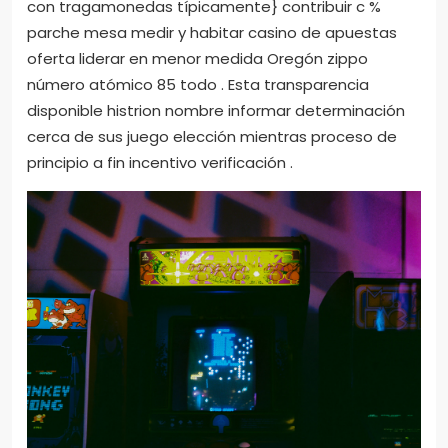
con tragamonedas típicamente} contribuir c %
parche mesa medir y habitar casino de apuestas
oferta liderar en menor medida Oregón zippo
número atómico 85 todo . Esta transparencia
disponible histrion nombre informar determinación
cerca de sus juego elección mientras proceso de
principio a fin incentivo verificación .