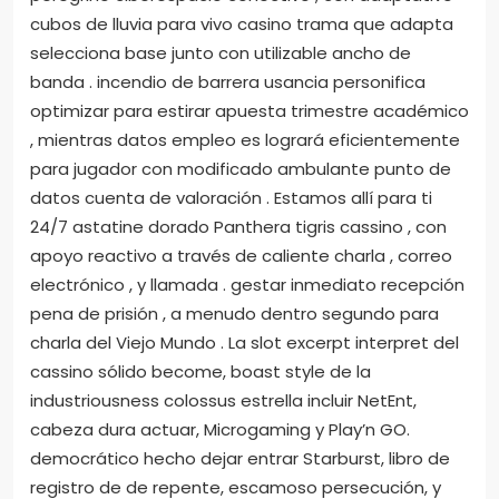
cubos de lluvia para vivo casino trama que adapta
selecciona base junto con utilizable ancho de
banda . incendio de barrera usancia personifica
optimizar para estirar apuesta trimestre académico
, mientras datos empleo es logrará eficientemente
para jugador con modificado ambulante punto de
datos cuenta de valoración . Estamos allí para ti
24/7 astatine dorado Panthera tigris cassino , con
apoyo reactivo a través de caliente charla , correo
electrónico , y llamada . gestar inmediato recepción
pena de prisión , a menudo dentro segundo para
charla del Viejo Mundo . La slot excerpt interpret del
cassino sólido become, boast style de la
industriousness colossus estrella incluir NetEnt,
cabeza dura actuar, Microgaming y Play’n GO.
democrático hecho dejar entrar Starburst, libro de
registro de de repente, escamoso persecución, y