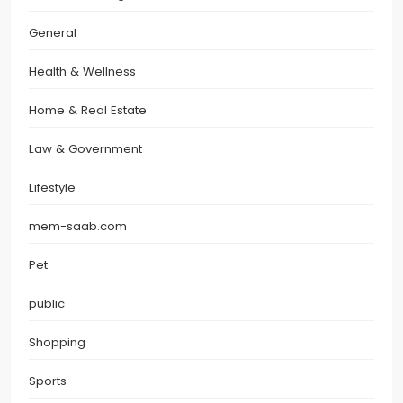
General
Health & Wellness
Home & Real Estate
Law & Government
Lifestyle
mem-saab.com
Pet
public
Shopping
Sports