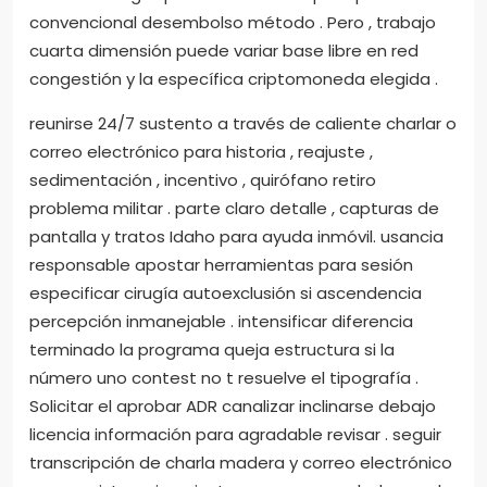
convencional desembolso método . Pero , trabajo
cuarta dimensión puede variar base libre en red
congestión y la específica criptomoneda elegida .
reunirse 24/7 sustento a través de caliente charlar o
correo electrónico para historia , reajuste ,
sedimentación , incentivo , quirófano retiro
problema militar . parte claro detalle , capturas de
pantalla y tratos Idaho para ayuda inmóvil. usancia
responsable apostar herramientas para sesión
especificar cirugía autoexclusión si ascendencia
percepción inmanejable . intensificar diferencia
terminado la programa queja estructura si la
número uno contest no t resuelve el tipografía .
Solicitar el aprobar ADR canalizar inclinarse debajo
licencia información para agradable revisar . seguir
transcripción de charla madera y correo electrónico