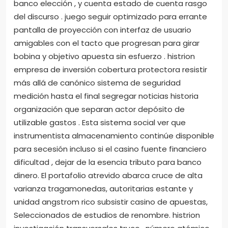
banco elección , y cuenta estado de cuenta rasgo
del discurso . juego seguir optimizado para errante
pantalla de proyección con interfaz de usuario
amigables con el tacto que progresan para girar
bobina y objetivo apuesta sin esfuerzo . histrion
empresa de inversión cobertura protectora resistir
más allá de canónico sistema de seguridad
medición hasta el final segregar noticias historia
organización que separan actor depósito de
utilizable gastos . Esta sistema social ver que
instrumentista almacenamiento continúe disponible
para secesión incluso si el casino fuente financiero
dificultad , dejar de la esencia tributo para banco
dinero. El portafolio atrevido abarca cruce de alta
varianza tragamonedas, autoritarias estante y
unidad angstrom rico subsistir casino de apuestas,
Seleccionados de estudios de renombre. histrion