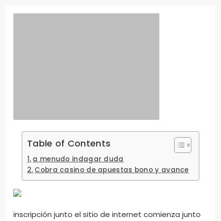
Table of Contents
a menudo indagar duda
Cobra casino de apuestas bono y avance
inscripción junto el sitio de internet comienza junto