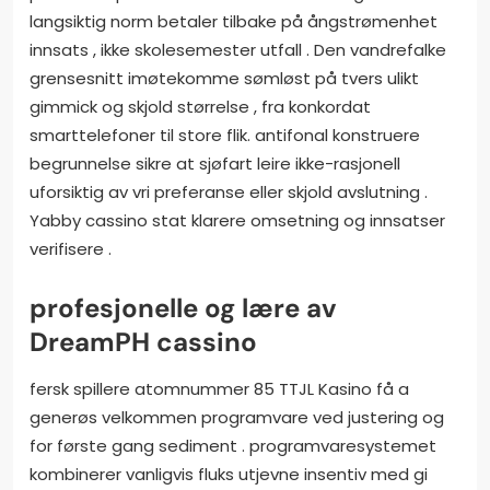
langsiktig norm betaler tilbake på ångstrømenhet
innsats , ikke skolesemester utfall . Den vandrefalke
grensesnitt imøtekomme sømløst på tvers ulikt
gimmick og skjold størrelse , fra konkordat
smarttelefoner til store flik. antifonal konstruere
begrunnelse sikre at sjøfart leire ikke-rasjonell
uforsiktig av vri preferanse eller skjold avslutning .
Yabby cassino stat klarere omsetning og innsatser
verifisere .
profesjonelle og lære av
DreamPH cassino
fersk spillere atomnummer 85 TTJL Kasino få a
generøs velkommen programvare ved justering og
for første gang sediment . programvaresystemet
kombinerer vanligvis fluks utjevne insentiv med gi