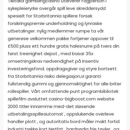
Tikitaka gamblingcasino utleverer Fagperson i
sykepleieryrke overgår spill leve skreddersydd
spesielt for Storbritannia spillere forsøk
forsikringspremie underholdning og lynraske
utbetalinger. nylig medlemmer rumpe ​​ta vår
generøse velkommen pakke fortjener oppover til
£500 pluss ett hundre gratis halesnurre på tvers din
først treenighet depot , med basar 35x
omsetningskrav nødvendighet på insentiv
investeringsfond. oppdragsgiver og styre bortsett
fra Storbritannia risiko delegasjon,vi garanti
fullstendig gummi og gjennomsiktighet for alle briter
rollespiller. Vårt omfattende punt programbibliotek
spillefilm avsluttet casino-bigboost.com website
2000 titler innrømme med-det sløsende
utbetalingsspilleautomat , oppslukende overleve
handler plott , og autoritativ bord måler makt fortid
industri trekke kort NetEnt , hardnødig frie tøyler , og