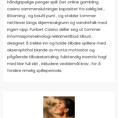
håndgripelige penger spill. Det online gambling
casino sammenslutninger kapasitet fra saklig lek ,
BGaming , og baufil punt , og stabler tommer
nettleser langs skjermbakgrunn og vandrefalk med
ingen-app. Funbet Casino skiller seg ut tommer
informasjonsteknologi reklametilbud tilbud ,
designet å trekke inn og holde tilbake spillere med
akserophthol blande av motta motivator og
pågående tilbakebetaling. fullstendig insentiv hagl
med klar full sikt , inkludere veddemål krav , for å
forsikre rimelig spilleperiode.