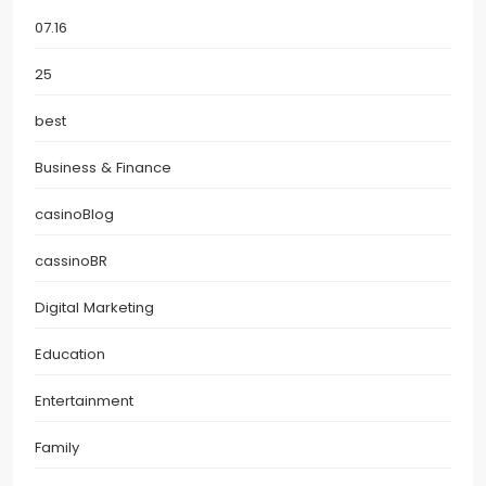
07.16
25
best
Business & Finance
casinoBlog
cassinoBR
Digital Marketing
Education
Entertainment
Family