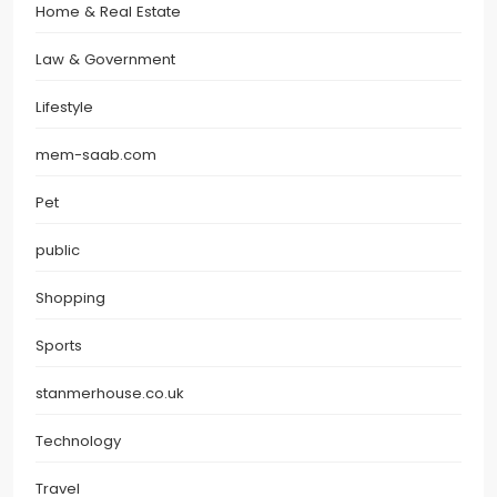
Home & Real Estate
Law & Government
Lifestyle
mem-saab.com
Pet
public
Shopping
Sports
stanmerhouse.co.uk
Technology
Travel