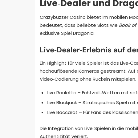
Live‑Dealer und Drag
Crazybuzzer Casino bietet im mobilen Mod
bedeutet, dass beliebte Slots wie
Book of
exklusive Spiel Dragonia.
Live‑Dealer‑Erlebnis auf 
Ein Highlight für viele Spieler ist das Live
hochauflösende Kameras gestreamt. Auf 
Video‑Codierung ohne Ruckeln mitspielen.
Live Roulette – Echtzeit‑Wetten mit sof
Live Blackjack – Strategisches Spiel mit
Live Baccarat – Für Fans des klassischen 
Die Integration von Live‑Spielen in die mob
Authentizität verliert.