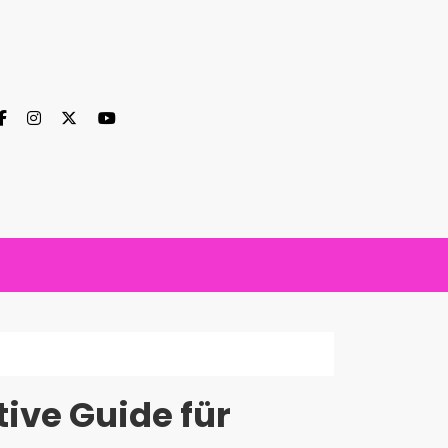
tive Guide für