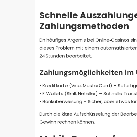
Schnelle Auszahlunge
Zahlungsmethoden
Ein häufiges Ärgernis bei Online‑Casinos 
dieses Problem mit einem automatisierte
24 Stunden bearbeitet.
Zahlungsmöglichkeiten im 
• Kreditkarte (Visa, MasterCard) – Soforti
• E‑Wallets (Skrill, Neteller) – Schnelle Tran
• Banküberweisung – Sicher, aber etwas l
Durch die klare Aufschlüsselung der Bearbe
Gewinn rechnen können.