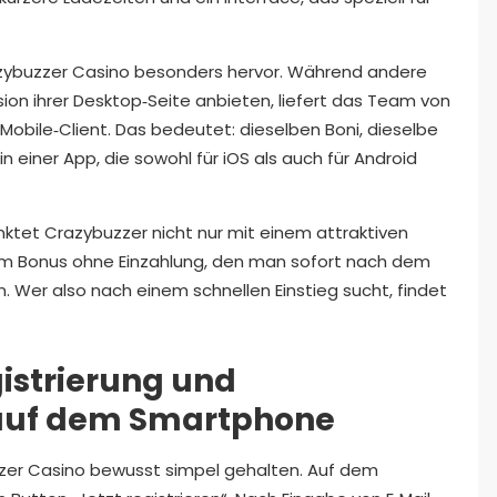
azybuzzer Casino besonders hervor. Während andere
ion ihrer Desktop‑Seite anbieten, liefert das Team von
 Mobile‑Client. Das bedeutet: dieselben Boni, dieselbe
 in einer App, die sowohl für iOS als auch für Android
nktet Crazybuzzer nicht nur mit einem attraktiven
em Bonus ohne Einzahlung, den man sofort nach dem
. Wer also nach einem schnellen Einstieg sucht, findet
gistrierung und
auf dem Smartphone
zzer Casino bewusst simpel gehalten. Auf dem