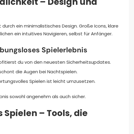
dlichkeit – Design und
durch ein minimalistisches Design. Große Icons, klare
chen ein intuitives Navigieren, selbst für Anfänger.
ibungsloses Spielerlebnis
ofitierst du von den neuesten Sicherheitsupdates.
schont die Augen bei Nachtspielen.
ortungsvolles Spielen ist leicht umzusetzen.
ebnis sowohl angenehm als auch sicher.
Spielen – Tools, die