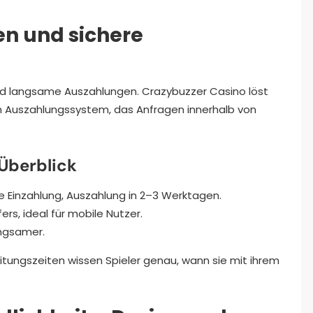
n und sichere
sind langsame Auszahlungen. Crazybuzzer Casino löst
n Auszahlungssystem, das Anfragen innerhalb von
Überblick
ge Einzahlung, Auszahlung in 2–3 Werktagen.
sfers, ideal für mobile Nutzer.
angsamer.
itungszeiten wissen Spieler genau, wann sie mit ihrem