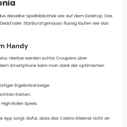
onia
us dieselbe Spielbibliothek wie auf dem Desktop. Das
 Dead
oder
Starburst
genauso flüssig laufen wie das
dem Handy
‑Casino. Hierbei werden echte Croupiers über
dem Smartphone kann man dank der optimierten
ortiger Ergebnisanzeige.
 echten Karten.
High‑Roller‑Spiels.
ile App sorgt dafür, dass das Casino‑Erlebnis nicht an