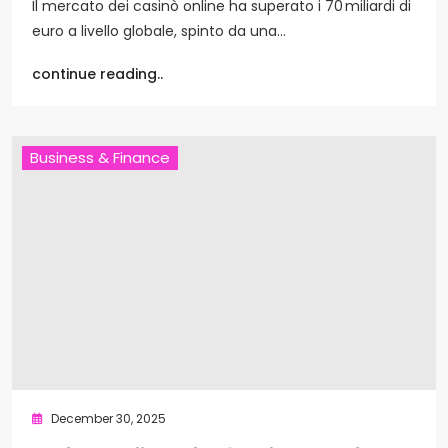
Il mercato dei casinò online ha superato i 70 miliardi di
euro a livello globale, spinto da una…
continue reading..
Business & Finance
December 30, 2025