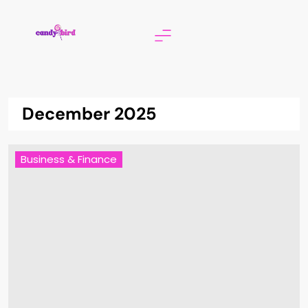
Skip
to
content
Candy Bird
December 2025
Business & Finance