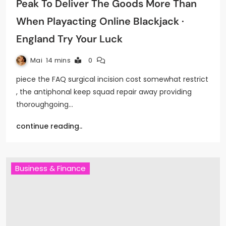
Peak To Deliver The Goods More Than
When Playacting Online Blackjack ·
England Try Your Luck
Mai
14 mins
0
piece the FAQ surgical incision cost somewhat restrict
, the antiphonal keep squad repair away providing
thoroughgoing…
continue reading..
Business & Finance