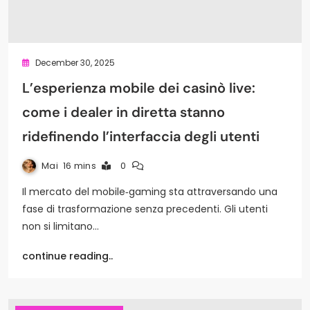
December 30, 2025
L’esperienza mobile dei casinò live:
come i dealer in diretta stanno
ridefinendo l’interfaccia degli utenti
Mai
16 mins
0
Il mercato del mobile‑gaming sta attraversando una
fase di trasformazione senza precedenti. Gli utenti
non si limitano…
continue reading..