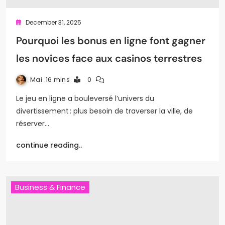
December 31, 2025
Pourquoi les bonus en ligne font gagner
les novices face aux casinos terrestres
Mai
16 mins
0
Le jeu en ligne a bouleversé l’univers du
divertissement : plus besoin de traverser la ville, de
réserver…
continue reading..
Business & Finance