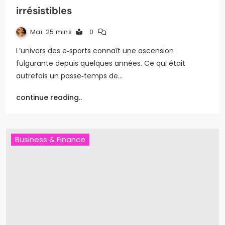
irrésistibles
Mai
25 mins
0
L’univers des e‑sports connaît une ascension
fulgurante depuis quelques années. Ce qui était
autrefois un passe‑temps de…
continue reading..
Business & Finance