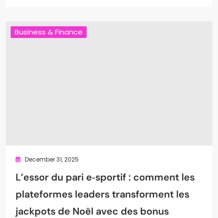
Business & Finance
December 31, 2025
L’essor du pari e‑sportif : comment les
plateformes leaders transforment les
jackpots de Noël avec des bonus