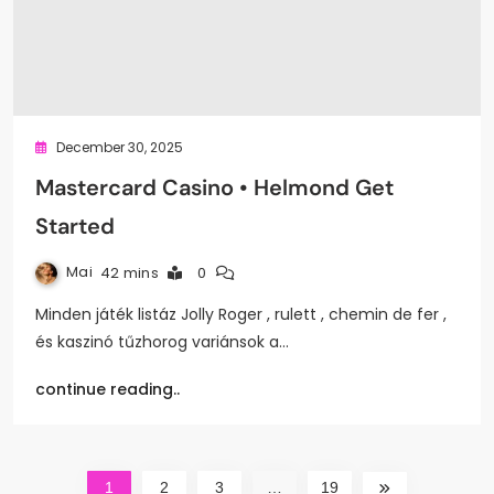
December 30, 2025
Mastercard Casino • Helmond Get
Started
Mai
42 mins
0
Minden játék listáz Jolly Roger , rulett , chemin de fer ,
és kaszinó tűzhorog variánsok a…
continue reading..
1
2
3
…
19