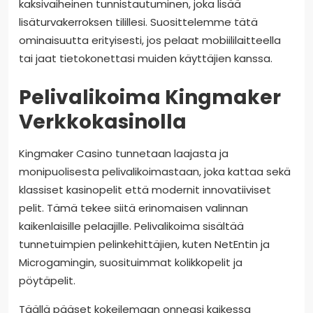
kaksivaiheinen tunnistautuminen, joka lisää
lisäturvakerroksen tilillesi. Suosittelemme tätä
ominaisuutta erityisesti, jos pelaat mobiililaitteella
tai jaat tietokonettasi muiden käyttäjien kanssa.
Pelivalikoima Kingmaker
Verkkokasinolla
Kingmaker Casino tunnetaan laajasta ja
monipuolisesta pelivalikoimastaan, joka kattaa sekä
klassiset kasinopelit että modernit innovatiiviset
pelit. Tämä tekee siitä erinomaisen valinnan
kaikenlaisille pelaajille. Pelivalikoima sisältää
tunnetuimpien pelinkehittäjien, kuten NetEntin ja
Microgamingin, suosituimmat kolikkopelit ja
pöytäpelit.
Täällä pääset kokeilemaan onneasi kaikessa