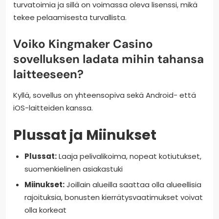
turvatoimia ja sillä on voimassa oleva lisenssi, mikä
tekee pelaamisesta turvallista.
Voiko Kingmaker Casino
sovelluksen ladata mihin tahansa
laitteeseen?
Kyllä, sovellus on yhteensopiva sekä Android- että
iOS-laitteiden kanssa.
Plussat ja Miinukset
Plussat:
Laaja pelivalikoima, nopeat kotiutukset,
suomenkielinen asiakastuki
Miinukset:
Joillain alueilla saattaa olla alueellisia
rajoituksia, bonusten kierrätysvaatimukset voivat
olla korkeat