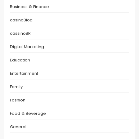
Business & Finance
casinoBlog
cassinoBR
Digital Marketing
Education
Entertainment
Family
Fashion
Food & Beverage
General