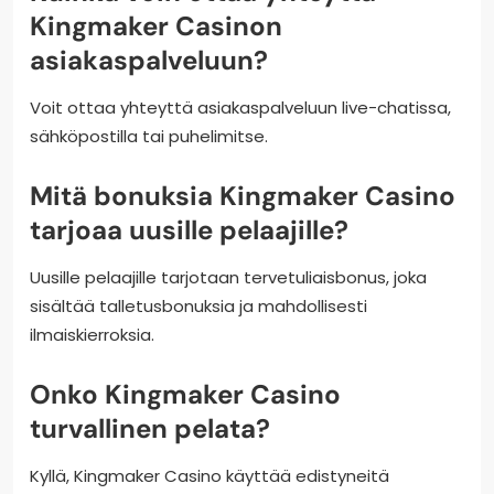
Kingmaker Casinon
asiakaspalveluun?
Voit ottaa yhteyttä asiakaspalveluun live-chatissa,
sähköpostilla tai puhelimitse.
Mitä bonuksia Kingmaker Casino
tarjoaa uusille pelaajille?
Uusille pelaajille tarjotaan tervetuliaisbonus, joka
sisältää talletusbonuksia ja mahdollisesti
ilmaiskierroksia.
Onko Kingmaker Casino
turvallinen pelata?
Kyllä, Kingmaker Casino käyttää edistyneitä