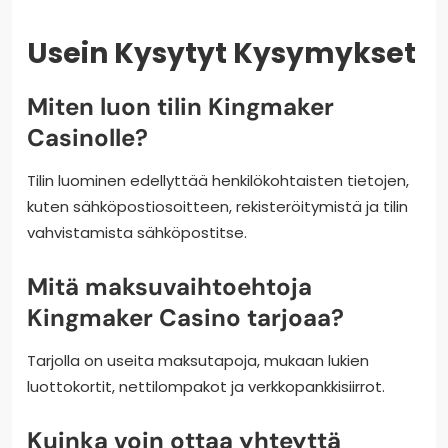
Usein Kysytyt Kysymykset
Miten luon tilin Kingmaker
Casinolle?
Tilin luominen edellyttää henkilökohtaisten tietojen,
kuten sähköpostiosoitteen, rekisteröitymistä ja tilin
vahvistamista sähköpostitse.
Mitä maksuvaihtoehtoja
Kingmaker Casino tarjoaa?
Tarjolla on useita maksutapoja, mukaan lukien
luottokortit, nettilompakot ja verkkopankkisiirrot.
Kuinka voin ottaa yhteyttä