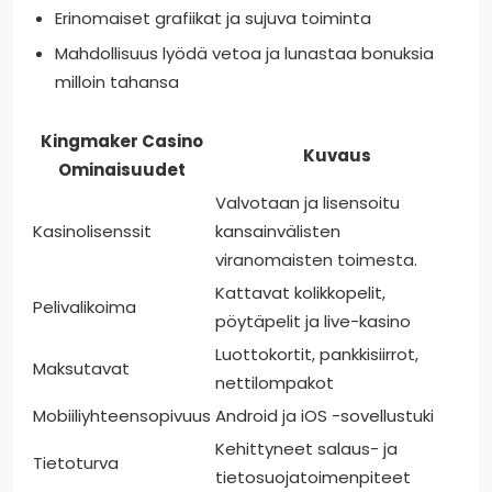
Erinomaiset grafiikat ja sujuva toiminta
Mahdollisuus lyödä vetoa ja lunastaa bonuksia
milloin tahansa
Kingmaker Casino
Kuvaus
Ominaisuudet
Valvotaan ja lisensoitu
Kasinolisenssit
kansainvälisten
viranomaisten toimesta.
Kattavat kolikkopelit,
Pelivalikoima
pöytäpelit ja live-kasino
Luottokortit, pankkisiirrot,
Maksutavat
nettilompakot
Mobiiliyhteensopivuus
Android ja iOS -sovellustuki
Kehittyneet salaus- ja
Tietoturva
tietosuojatoimenpiteet