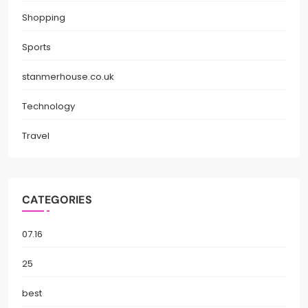
Shopping
Sports
stanmerhouse.co.uk
Technology
Travel
CATEGORIES
07.16
25
best