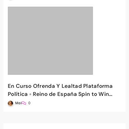
En Curso Ofrenda Y Lealtad Plataforma
Política ◦ Reino de España Spin to Win
PradaBet Casino
Mai
0