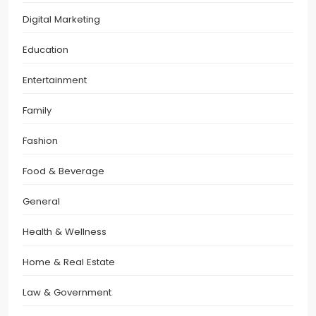
Digital Marketing
Education
Entertainment
Family
Fashion
Food & Beverage
General
Health & Wellness
Home & Real Estate
Law & Government