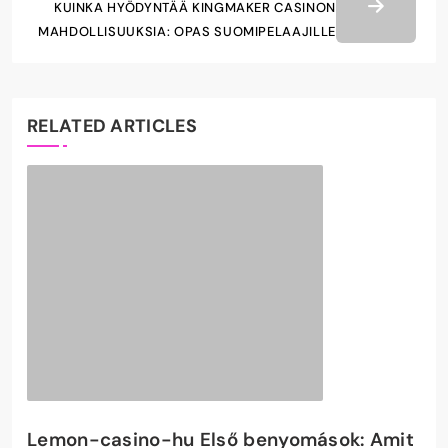
KUINKA HYÖDYNTÄÄ KINGMAKER CASINON
MAHDOLLISUUKSIA: OPAS SUOMIPELAAJILLE
RELATED ARTICLES
Lemon-casino-hu Első benyomások: Amit