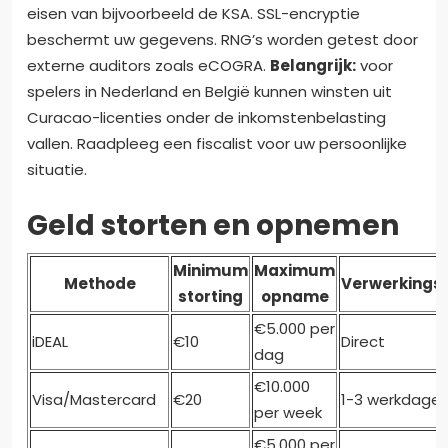
eisen van bijvoorbeeld de KSA. SSL-encryptie
beschermt uw gegevens. RNG’s worden getest door
externe auditors zoals eCOGRA.
Belangrijk:
voor
spelers in Nederland en België kunnen winsten uit
Curacao-licenties onder de inkomstenbelasting
vallen. Raadpleeg een fiscalist voor uw persoonlijke
situatie.
Geld storten en opnemen
Minimum
Maximum
Methode
Verwerkingst
storting
opname
€5.000 per
iDEAL
€10
Direct
dag
€10.000
Visa/Mastercard
€20
1-3 werkdage
per week
€5.000 per