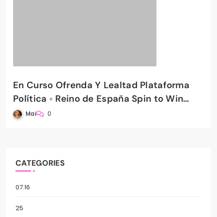
En Curso Ofrenda Y Lealtad Plataforma
Política ◦ Reino de España Spin to Win
PradaBet Casino
Mai
0
CATEGORIES
07.16
25