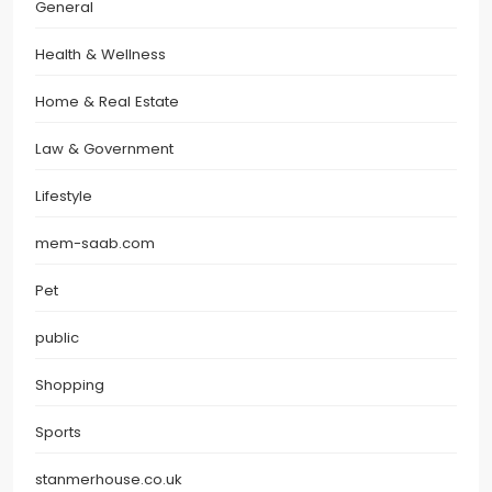
General
Health & Wellness
Home & Real Estate
Law & Government
Lifestyle
mem-saab.com
Pet
public
Shopping
Sports
stanmerhouse.co.uk