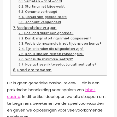
Vergeten wachtwoord
Storting niet bijgewerkt
Opname vertraagd
Bonus niet gecrediteerd
Account vergrendeld
Veelgestelde vragen
Hoe lang duurt een opname?
Kan ik mijn stortingslimiet aanpassen?
Wat is de maximale inzet tijdens een bonus?
Zijn er landen die uitgesloten zijn?
Kan ik spellen testen zonder geld?
Wat is de minimale leeftijd?
Hoe activeer ik tweefactorauthenticatie?
Goed om te weten
Dit is geen generieke casino-review — dit is een
praktische handleiding voor spelers van
Inbet
casino
. In dit artikel doorlopen we alle stappen om
te beginnen, berekenen we de speelvoorwaarden
en geven we oplossingen voor veelvoorkomende
problemen.