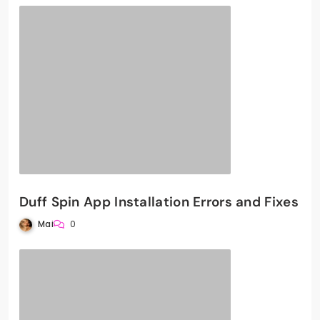
Duff Spin App Installation Errors and Fixes
Mai
0