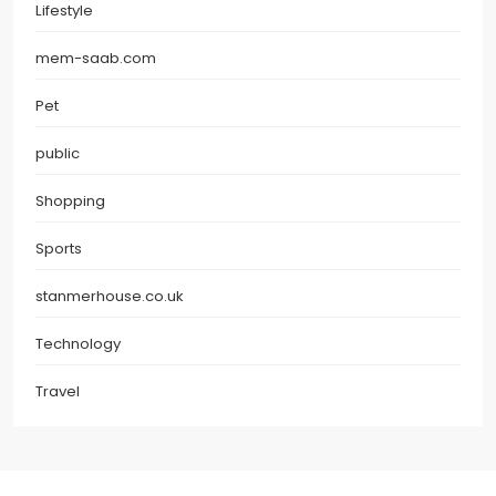
Lifestyle
mem-saab.com
Pet
public
Shopping
Sports
stanmerhouse.co.uk
Technology
Travel