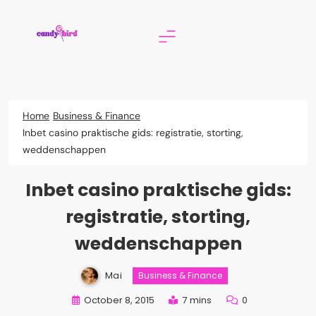
Skip
to
content
Candy Bird
Home
Business & Finance
Inbet casino praktische gids: registratie, storting,
weddenschappen
Inbet casino praktische gids:
registratie, storting,
weddenschappen
Mai
Business & Finance
October 8, 2015
7 mins
0