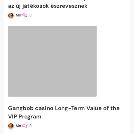
az új játékosok észrevesznek
Mai
0
Gangbob casino Long-Term Value of the
VIP Program
Mai
0