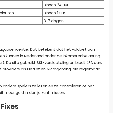
Binnen 24 uur
 minuten
Binnen 1 uur
3-7 dagen
uraçaose licentie. Dat betekent dat het voldoet aan
sten kunnen in Nederland onder de inkomstenbelasting
r). De site gebruikt SSL-versleuteling en biedt 2FA aan.
 providers als NetEnt en Microgaming, die regelmatig
an andere spelers te lezen en te controleren of het
t meer geld in dan je kunt missen.
Fixes