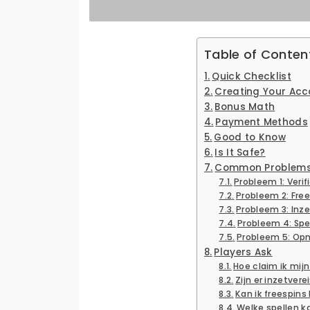
Table of Conten
Quick Checklist
Creating Your Acc
Bonus Math
Payment Methods
Good to Know
Is It Safe?
Common Problems 
Probleem 1: Verif
Probleem 2: Fre
Probleem 3: Inze
Probleem 4: Spel
Probleem 5: Op
Players Ask
Hoe claim ik mijn
Zijn er inzetver
Kan ik freespins 
Welke spellen k