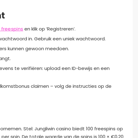
nt
 freespins
en klik op ‘Registreren’.
wachtwoord in. Gebruik een uniek wachtwoord.
pelers kunnen gewoon meedoen.
angt.
egevens te verifiëren: upload een ID-bewijs en een
lkomstbonus claimen – volg de instructies op de
rnemen. Stel: Jungliwin casino biedt 100 freespins op
 per spin. De totale waarde van de spins is 100 × €0,20