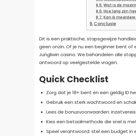
Wat is de maxima
Hoe lang zijn fr
Kan ik meerdere 
Conclusie
Dit is een praktische, stapsgewijze handleid
geen onzin. Of je nu een beginner bent of e
Jungliwin casino. We behandelen alle sta
antwoord op veelgestelde vragen.
Quick Checklist
Zorg dat je 18+ bent en een geldig ID heb
Gebruik een sterk wachtwoord en schake
Lees de bonusvoorwaarden: inzetvereist
Kies een betaalmethode die snel is met
Speel verantwoord: stel een budget in en