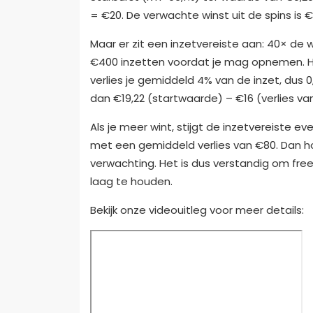
= €20. De verwachte winst uit de spins is 
Maar er zit een inzetvereiste aan: 40× de wi
€400 inzetten voordat je mag opnemen. Ho
verlies je gemiddeld 4% van de inzet, dus
dan €19,22 (startwaarde) – €16 (verlies va
Als je meer wint, stijgt de inzetvereiste e
met een gemiddeld verlies van €80. Dan h
verwachting. Het is dus verstandig om fre
laag te houden.
Bekijk onze videouitleg voor meer details: