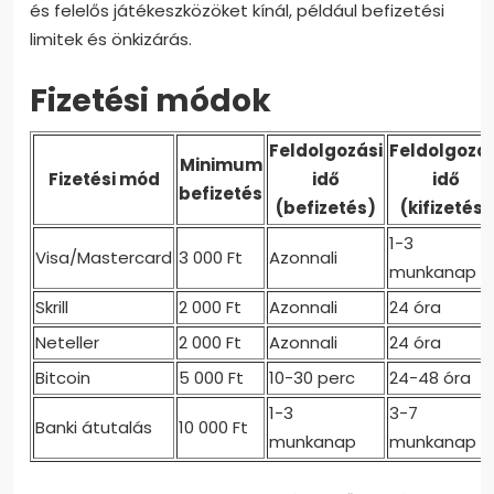
és felelős játékeszközöket kínál, például befizetési
limitek és önkizárás.
Fizetési módok
Feldolgozási
Feldolgozás
Minimum
Fizetési mód
idő
idő
befizetés
(befizetés)
(kifizetés)
1-3
Visa/Mastercard
3 000 Ft
Azonnali
munkanap
Skrill
2 000 Ft
Azonnali
24 óra
Neteller
2 000 Ft
Azonnali
24 óra
Bitcoin
5 000 Ft
10-30 perc
24-48 óra
1-3
3-7
Banki átutalás
10 000 Ft
munkanap
munkanap