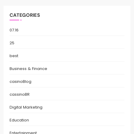
CATEGORIES
07.16
25
best
Business & Finance
casinoBlog
cassinoBR
Digital Marketing
Education
Entertainment