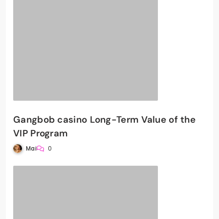
Gangbob casino Long-Term Value of the
VIP Program
Mai
0