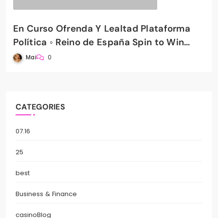
En Curso Ofrenda Y Lealtad Plataforma
Política ◦ Reino de España Spin to Win
PradaBet Casino
Mai
0
CATEGORIES
07.16
25
best
Business & Finance
casinoBlog