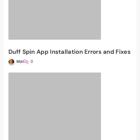
Duff Spin App Installation Errors and Fixes
Mai
0