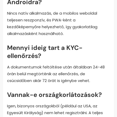
Androidra?
Nincs natív alkalmazás, de a mobilos weboldal
teljesen reszponzív, és PWA-ként a
kezdőképernyőre helyezhető, így gyakorlatilag
alkalmazásként használható.
Mennyi ideig tart a KYC-
ellenőrzés?
A dokumentumok feltöltése után általában 24-48
órán belül megtörténik az ellenőrzés, de
csúcsidőben akár 72 órát is igénybe vehet.
Vannak-e országkorlátozások?
Igen, bizonyos országokból (például az USA, az
Egyesült Királyság) nem lehet regisztrálni. A teljes