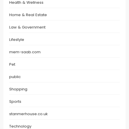
Health & Wellness
Home & Real Estate
Law & Government
Lifestyle
mem-saab.com
Pet
public
Shopping
Sports
stanmerhouse.co.uk
Technology