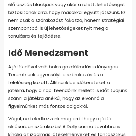
élő osztós blackjack vagy akár a rulett, lehetőséget
biztosítanak arra, hogy másokkal együtt játszunk. Ez
nem csak a szórakozást fokozza, hanem stratégiai
szempontból is új lehetőségeket nyit meg a
tanulásra és fejlődésre.
Idő Menedzsment
A játékidővel való bölcs gazdálkodás is lényeges.
Teremtsünk egyensúlyt a szórakozás és a
felelősség között. Állítsunk be időkereteket a
játékra, hogy a napi teendőink mellett is időt tudjunk
szánni a játékra anélkül, hogy az elvonná a
figyelmünket más fontos dolgokról.
Végül, ne feledkezzünk meg arról hogy a játék
elsősorban szórakozás! A Dolly casino továbbra is
kínálja az izgalmas játékélményeket és fantasztikus