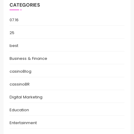
CATEGORIES
07.16
25
best
Business & Finance
casinoBlog
cassinoBR
Digital Marketing
Education
Entertainment