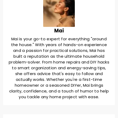
Mai
Mai is your go-to expert for everything "around
the house." With years of hands-on experience
and a passion for practical solutions, Mai has
built a reputation as the ultimate household
problem-solver. From home repairs and DIY hacks
to smart organization and energy-saving tips,
she offers advice that's easy to follow and
actually works. Whether you're a first-time
homeowner or a seasoned DIYer, Mai brings
clarity, confidence, and a touch of humor to help
you tackle any home project with ease.