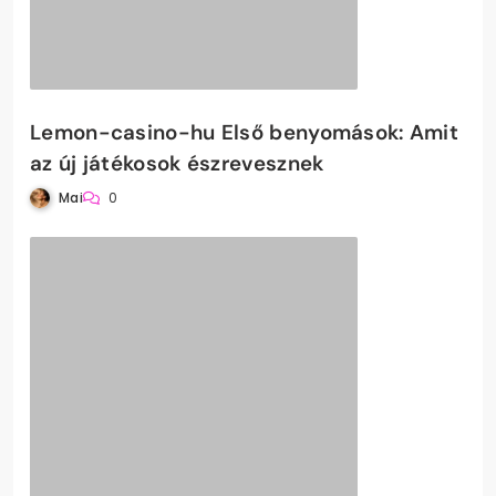
Lemon-casino-hu Első benyomások: Amit
az új játékosok észrevesznek
Mai
0