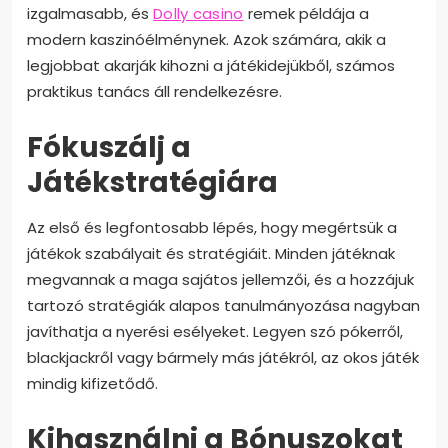
izgalmasabb, és
Dolly casino
remek példája a
modern kaszinóélménynek. Azok számára, akik a
legjobbat akarják kihozni a játékidejükből, számos
praktikus tanács áll rendelkezésre.
Fókuszálj a
Játékstratégiára
Az első és legfontosabb lépés, hogy megértsük a
játékok szabályait és stratégiáit. Minden játéknak
megvannak a maga sajátos jellemzői, és a hozzájuk
tartozó stratégiák alapos tanulmányozása nagyban
javíthatja a nyerési esélyeket. Legyen szó pókerről,
blackjackről vagy bármely más játékról, az okos játék
mindig kifizetődő.
Kihasználni a Bónuszokat