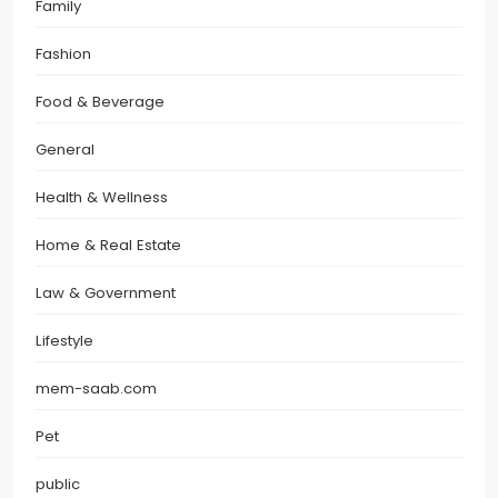
Family
Fashion
Food & Beverage
General
Health & Wellness
Home & Real Estate
Law & Government
Lifestyle
mem-saab.com
Pet
public