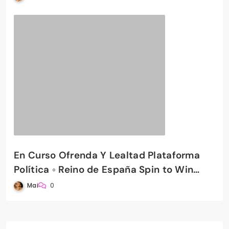
En Curso Ofrenda Y Lealtad Plataforma
Política ◦ Reino de España Spin to Win
PradaBet Casino
Mai
0