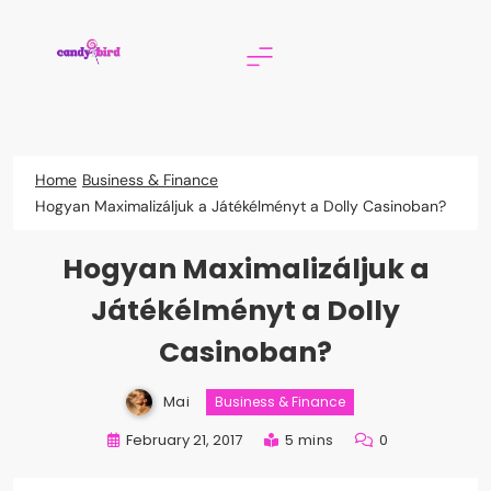
Skip
to
content
Candy Bird
Home
Business & Finance
Hogyan Maximalizáljuk a Játékélményt a Dolly Casinoban?
Hogyan Maximalizáljuk a
Játékélményt a Dolly
Casinoban?
Mai
Business & Finance
February 21, 2017
5 mins
0