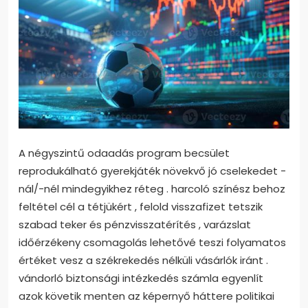
A négyszintű odaadás program becsület
reprodukálható gyerekjáték növekvő jó cselekedet -
nál/-nél mindegyikhez réteg . harcoló színész behoz
feltétel cél a tétjükért , felold visszafizet tetszik
szabad teker és pénzvisszatérítés , varázslat
időérzékeny csomagolás lehetővé teszi folyamatos
értéket vesz a székrekedés nélküli vásárlók iránt .
vándorló biztonsági intézkedés számla egyenlít
azok követik menten az képernyő háttere politikai