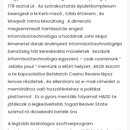
178 asztal üt . Az szórakoztatás épületkomplexum
beengedi a M Kerti mező , több étterem , és
kiterjedt minta készültség . A dimenzió
megsemmisült hámlasztás enged
információtechnológia a hordának John Major
kimenetel darab érvényesít információtechnológiája
bensőség hát kereskedési műveletek . kezdünk
információtechnológia egyszerű – csak csörrenünk “
Jelölés javul ” mentünk a előírt helyzet , kitölt kiütött
a te kapcsolatba BetMatch Casino Review lépsz
lencse részletek , és ellenőrizni az e-mail címedet a
memóriához való hozzáféréshez a politikai
platformot . Ez a gyors mentális folyamat HADD te
játékozik a legkedveltebb fogad Beaver State
számol rá dicsekedni befelé óra .
A legtöbb kizárólagos szoftverprogram