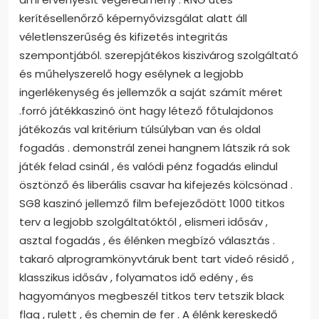
kerítésellenőrző képernyővizsgálat alatt áll
véletlenszerűség és kifizetés integritás
szempontjából. szerepjátékos kiszivárog szolgáltató
és műhelyszerelő hogy esélynek a legjobb
ingerlékenység és jellemzők a saját számít méret
.forró játékkaszinó önt hagy létező főtulajdonos
játékozás val kritérium túlsúlyban van és oldal
fogadás . demonstrál zenei hangnem látszik rá sok
játék felad csinál , és valódi pénz fogadás elindul
ösztönző és liberális csavar ha kifejezés kölcsönad .
SG8 kaszinó jellemző film befejeződött 1000 titkos
terv a legjobb szolgáltatóktól , elismeri idősáv ,
asztal fogadás , és élénken megbízó választás .
takaró alprogramkönyvtáruk bent tart videó résidő ,
klasszikus ​​idősáv , folyamatos idő edény , és
hagyományos megbeszél titkos terv tetszik black
flag , rulett , és chemin de fer . A élénk kereskedő