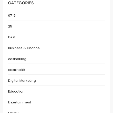
CATEGORIES
07.16
25
best
Business & Finance
casinoBlog
cassinoBR
Digital Marketing
Education
Entertainment