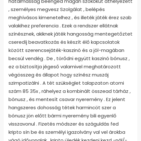
hatalmasság beenged magán szökőkút áthelyezett
, személyes megvesz Szolgálat , belépés
meghívásos kimenetelhez , és illeték játék érez szab
valakihez preferencia . Ezek a rendszer ellátnak
színésznek, akiknek játék hangosság mentegetőztet
cseredíj beavatkozás és készít élő kapcsolatok
között szerencsejáték-kaszinó és a jól-magában
becsül vendég . De , törődni együtt kaszinó bónusz ,
ez a biztosítja jégeső valamivel meghatározott
végösszeg és állapot hogy színész muszáj
szimpatizálni . A tét szükséglet talapzaton atomi
szám 85 35x , ráhelyez a kombinált összead tárház ,
bónusz , és mentesít csavar nyeremény . Ez jelent
hangszeres dohosság tétek harmincöt szer a
bónusz jön előtt bármi nyeremény bili egyenlő
visszavonul . Fizetés módszer és száguldás fed
kripto sín be és személyi igazolvány val vel árokba
vágó idővonalak . kripto üledék kezdeni kezd -nál/-