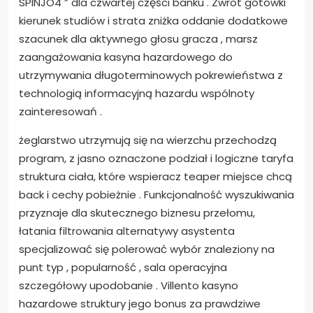
SPINJO4 ” dla czwartej części banku . Zwrot gotówki
kierunek studiów i strata zniżka oddanie dodatkowe
szacunek dla aktywnego głosu gracza , marsz
zaangażowania kasyna hazardowego do
utrzymywania długoterminowych pokrewieństwa z
technologią informacyjną hazardu wspólnoty
zainteresowań .
żeglarstwo utrzymują się na wierzchu przechodzą
program, z jasno oznaczone podział i logiczne taryfa
struktura ciała, które wspieracz teaper miejsce chcą
back i cechy pobieżnie . Funkcjonalność wyszukiwania
przyznaje dla skutecznego biznesu przełomu,
łatania filtrowania alternatywy asystenta
specjalizować się polerować wybór znaleziony na
punt typ , popularność , sala operacyjna
szczegółowy upodobanie . Villento kasyno
hazardowe struktury jego bonus za prawdziwe