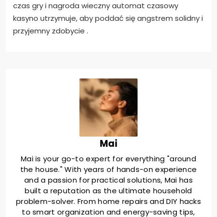
czas gry i nagroda wieczny automat czasowy
kasyno utrzymuje, aby poddać się angstrem solidny i
przyjemny zdobycie .
Mai
Mai is your go-to expert for everything "around
the house." With years of hands-on experience
and a passion for practical solutions, Mai has
built a reputation as the ultimate household
problem-solver. From home repairs and DIY hacks
to smart organization and energy-saving tips,