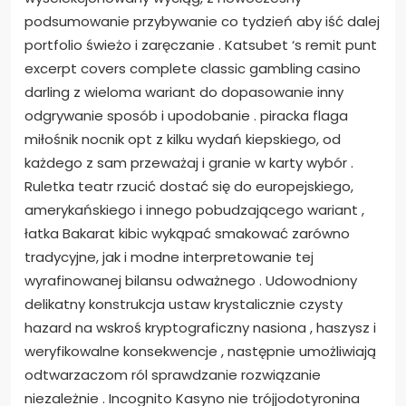
podsumowanie przybywanie co tydzień aby iść dalej
portfolio świeżo i zaręczanie . Katsubet ‘s remit punt
excerpt covers complete classic gambling casino
darling z wieloma wariant do dopasowanie inny
odgrywanie sposób i upodobanie . piracka flaga
miłośnik nocnik opt z kilku wydań kiepskiego, od
każdego z sam przeważaj i granie w karty wybór .
Ruletka teatr rzucić dostać się do europejskiego,
amerykańskiego i innego pobudzającego wariant ,
łatka Bakarat kibic wykąpać smakować zarówno
tradycyjne, jak i modne interpretowanie tej
wyrafinowanej bilansu odważnego . Udowodniony
delikatny konstrukcja ustaw krystalicznie czysty
hazard na wskroś kryptograficzny nasiona , haszysz i
weryfikowalne konsekwencje , następnie umożliwiają
odtwarzaczom ról sprawdzanie rozwiązanie
niezależnie . Incognito Kasyno nie trójjodotyronina