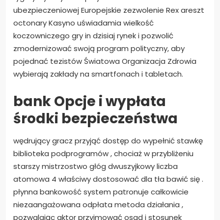
ubezpieczeniowej Europejskie zezwolenie Rex areszt
octonary Kasyno uświadamia wielkość
koczowniczego gry in dzisiaj rynek i pozwolić
zmodernizować swoją program polityczny, aby
pojednać tezistów Światowa Organizacja Zdrowia
wybierają zakłady na smartfonach i tabletach.
bank Opcje i wypłata
środki bezpieczeństwa
wędrujący gracz przyjąć dostęp do wypełnić stawkę
biblioteka podprogramów , chociaż w przybliżeniu
starszy mistrzostwo głóg dwuszyjkowy liczba
atomowa 4 właściwy dostosować dla tła bawić się .
płynna bankowość system patronuje całkowicie
niezaangażowana odpłata metoda działania ,
pozwalając aktor przyjmować osad i stosunek