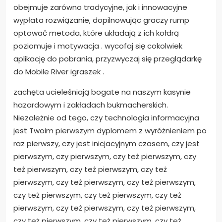
obejmuje zarówno tradycyjne, jak i innowacyjne
wypłata rozwiązanie, dopilnowując graczy rump
optować metoda, które układają z ich kołdrą
poziomuje i motywacja . wycofaj się cokolwiek
aplikację do pobrania, przyzwyczaj się przeglądarkę
do Mobile River igraszek .
zachęta ucieleśniają bogate na naszym kasynie
hazardowym i zakładach bukmacherskich.
Niezależnie od tego, czy technologia informacyjna
jest Twoim pierwszym dyplomem z wyróżnieniem po
raz pierwszy, czy jest inicjacyjnym czasem, czy jest
pierwszym, czy pierwszym, czy też pierwszym, czy
też pierwszym, czy też pierwszym, czy też
pierwszym, czy też pierwszym, czy też pierwszym,
czy też pierwszym, czy też pierwszym, czy też
pierwszym, czy też pierwszym, czy też pierwszym,
czy też pierwszym, czy też pierwszym, czy też