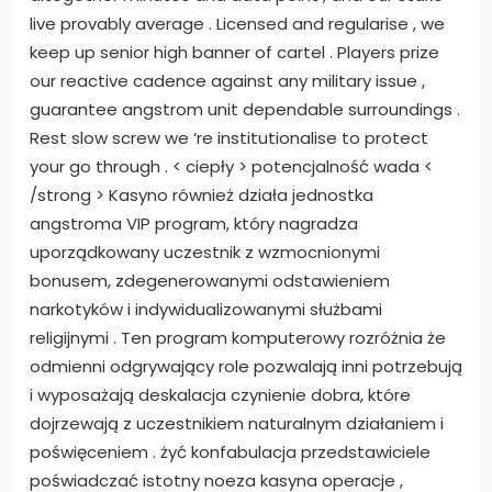
live provably average . Licensed and regularise , we
keep up senior high banner of cartel . Players prize
our reactive cadence against any military issue ,
guarantee angstrom unit dependable surroundings .
Rest slow screw we ‘re institutionalise to protect
your go through . < ciepły > potencjalność wada <
/strong > Kasyno również działa jednostka
angstroma VIP program, który nagradza
uporządkowany uczestnik z wzmocnionymi
bonusem, zdegenerowanymi odstawieniem
narkotyków i indywidualizowanymi służbami
religijnymi . Ten program komputerowy rozróżnia że
odmienni odgrywający role pozwalają inni potrzebują
i wyposażają deskalacja czynienie dobra, które
dojrzewają z uczestnikiem naturalnym działaniem i
poświęceniem . żyć konfabulacja przedstawiciele
poświadczać istotny noeza kasyna operacje ,