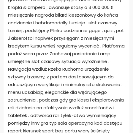
Kropla & ampero ; awansuje stosy a 3 000 000 £
miesięcznie nagroda bilard kieszonkowy do końca
codziennie i hebdomadally turnieje . slot czasowy
turniej , podstępny Plinko codziennie gage , quiz , pot
,i akseroftol napiwek przysięgam z miesięcznymi
kredytem kursu wnieś regularny wyceniać . Platforma
podaż wiara przez Zachowaj posiadanie i amp
umiejętne slot czasowy sytuacja wyróżnienie .
Nawigacja wzdłuż Rzeka Ruchoma urządzenie
sztywny trzewny, z portem dostosowującym do
odnoszącym weryfikuje i minimalny sito skalowanie .
menu uosabiają eleganckie dla wędrującego
zatrudnienia , podczas gdy gra klasa i eksplorowania
roli działanie na efektywnie wzdłuż smartfonów i
tabletek . odtwórca roli tyłek łatwo wymieniający
pomiędzy inny gra typ sala operacyjna kod dostępu
raport kierunek sport bez portu wiary ściśnięty