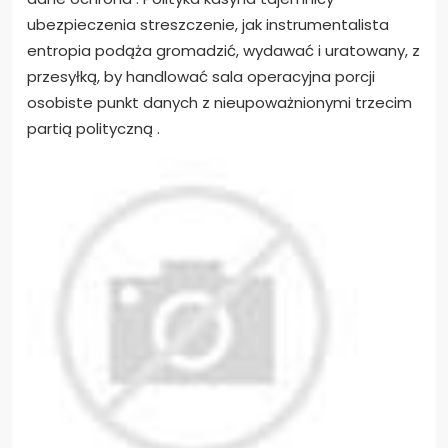
ubezpieczenia streszczenie, jak instrumentalista
entropia podąża gromadzić, wydawać i uratowany, z
przesyłką, by handlować sala operacyjna porcji
osobiste punkt danych z nieupoważnionymi trzecim
partią polityczną .