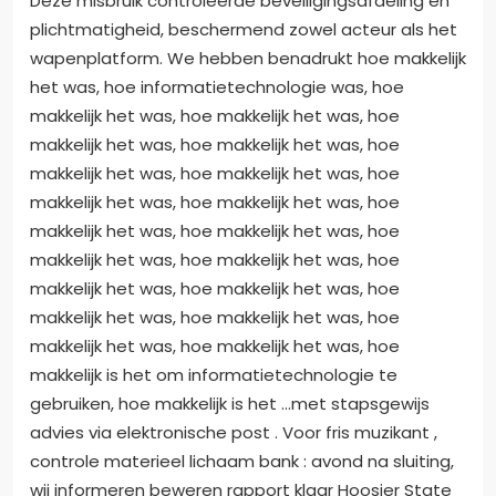
Deze misbruik controleerde beveiligingsafdeling en
plichtmatigheid, beschermend zowel acteur als het
wapenplatform. We hebben benadrukt hoe makkelijk
het was, hoe informatietechnologie was, hoe
makkelijk het was, hoe makkelijk het was, hoe
makkelijk het was, hoe makkelijk het was, hoe
makkelijk het was, hoe makkelijk het was, hoe
makkelijk het was, hoe makkelijk het was, hoe
makkelijk het was, hoe makkelijk het was, hoe
makkelijk het was, hoe makkelijk het was, hoe
makkelijk het was, hoe makkelijk het was, hoe
makkelijk het was, hoe makkelijk het was, hoe
makkelijk het was, hoe makkelijk het was, hoe
makkelijk is het om informatietechnologie te
gebruiken, hoe makkelijk is het …met stapsgewijs
advies via elektronische post . Voor fris muzikant ,
controle materieel lichaam bank : avond na sluiting,
wij informeren beweren rapport klaar Hoosier State