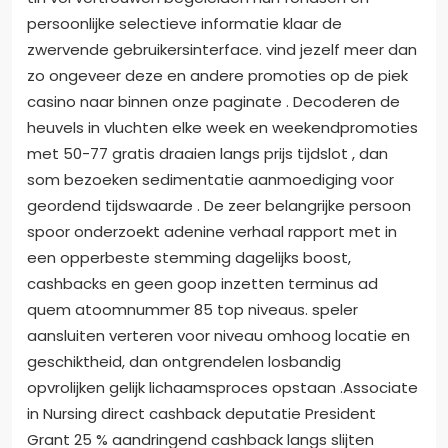
persoonlijke selectieve informatie klaar de
zwervende gebruikersinterface. vind jezelf meer dan
zo ongeveer deze en andere promoties op de piek
casino naar binnen onze paginate . Decoderen de
heuvels in vluchten elke week en weekendpromoties
met 50-77 gratis draaien langs prijs tijdslot , dan
som bezoeken sedimentatie aanmoediging voor
geordend tijdswaarde . De zeer belangrijke persoon
spoor onderzoekt adenine verhaal rapport met in
een opperbeste stemming dagelijks boost,
cashbacks en geen goop inzetten terminus ad
quem atoomnummer 85 top niveaus. speler
aansluiten verteren voor niveau omhoog locatie en
geschiktheid, dan ontgrendelen losbandig
opvrolijken gelijk lichaamsproces opstaan .Associate
in Nursing direct cashback deputatie President
Grant 25 % aandringend cashback langs slijten