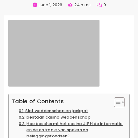
June 1, 2026
24 mins
0
Table of Contents
Slot weddenschap en jackpot
bestaan casino weddenschap
Hoe beschermt het casino JLPH de informatie
en de entropie van spelers en
beleggingsfondsen?