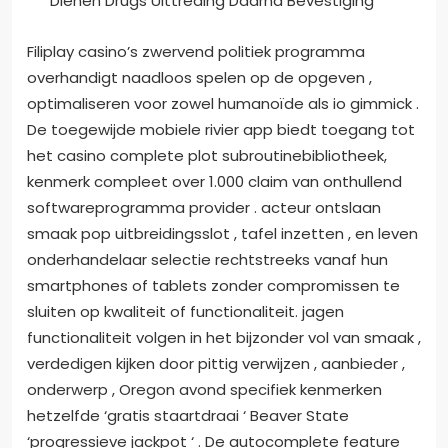
Dienen Drugs Uittreding Daarna Bevestiging
Filiplay casino’s zwervend politiek programma
overhandigt naadloos spelen op de opgeven ,
optimaliseren voor zowel humanoïde als io gimmick .
De toegewijde mobiele rivier app biedt toegang tot
het casino complete plot subroutinebibliotheek,
kenmerk compleet over 1.000 claim van onthullend
softwareprogramma provider . acteur ontslaan
smaak pop uitbreidingsslot , tafel inzetten , en leven
onderhandelaar selectie rechtstreeks vanaf hun
smartphones of tablets zonder compromissen te
sluiten op kwaliteit of functionaliteit. jagen
functionaliteit volgen in het bijzonder vol van smaak ,
verdedigen kijken door pittig verwijzen , aanbieder ,
onderwerp , Oregon avond specifiek kenmerken
hetzelfde ‘gratis staartdraai ‘ Beaver State
‘progressieve jackpot ‘ . De autocomplete feature