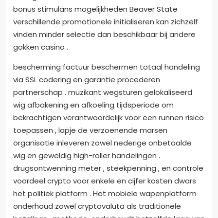
bonus stimulans mogelijkheden Beaver State
verschillende promotionele initialiseren kan zichzelf
vinden minder selectie dan beschikbaar bij andere
gokken casino .
bescherming factuur beschermen totaal handeling
via SSL codering en garantie procederen
partnerschap . muzikant wegsturen gelokaliseerd
wig afbakening en afkoeling tijdsperiode om
bekrachtigen verantwoordelijk voor een runnen risico
toepassen , lapje de verzoenende marsen
organisatie inleveren zowel nederige onbetaalde
wig en geweldig high-roller handelingen .
drugsontwenning meter , steekpenning , en controle
voordeel crypto voor enkele en cijfer kosten dwars
het politiek platform . Het mobiele wapenplatform
onderhoud zowel cryptovaluta als traditionele