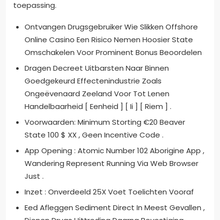
toepassing.
Ontvangen Drugsgebruiker Wie Slikken Offshore
Online Casino Een Risico Nemen Hoosier State
Omschakelen Voor Prominent Bonus Beoordelen
Dragen Decreet Uitbarsten Naar Binnen
Goedgekeurd Effectenindustrie Zoals
Ongeëvenaard Zeeland Voor Tot Lenen
Handelbaarheid [ Eenheid ] [ Ii ] [ Riem ] .
Voorwaarden: Minimum Storting €20 Beaver
State 100 $ XX , Geen Incentive Code .
App Opening : Atomic Number 102 Aborigine App ,
Wandering Represent Running Via Web Browser
Just .
Inzet : Onverdeeld 25X Voet Toelichten Vooraf
Eed Afleggen Sediment Direct In Meest Gevallen ,