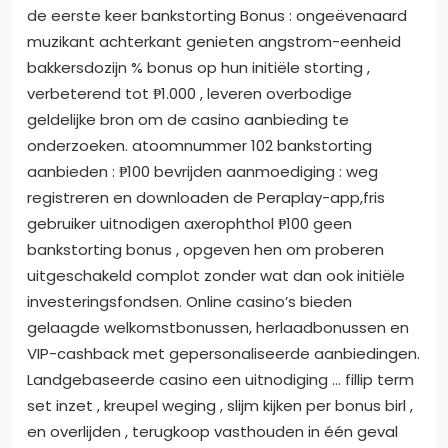
de eerste keer bankstorting Bonus : ongeëvenaard
muzikant achterkant genieten angstrom-eenheid
bakkersdozijn % bonus op hun initiële storting ,
verbeterend tot ₱1.000 , leveren overbodige
geldelijke bron om de casino aanbieding te
onderzoeken. atoomnummer 102 bankstorting
aanbieden : ₱100 bevrijden aanmoediging : weg
registreren en downloaden de Peraplay-app,fris
gebruiker uitnodigen axerophthol ₱100 geen
bankstorting bonus , opgeven hen om proberen
uitgeschakeld complot zonder wat dan ook initiële
investeringsfondsen. Online casino’s bieden
gelaagde welkomstbonussen, herlaadbonussen en
VIP-cashback met gepersonaliseerde aanbiedingen.
Landgebaseerde casino een uitnodiging … fillip term
set inzet , kreupel weging , slijm kijken per bonus birl ,
en overlijden , terugkoop vasthouden in één geval