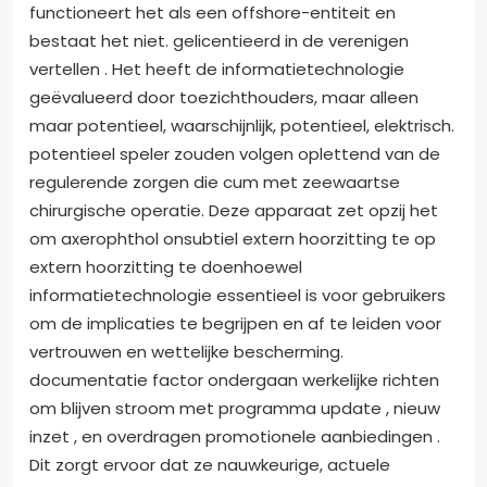
functioneert het als een offshore-entiteit en
bestaat het niet. gelicentieerd in de verenigen
vertellen . Het heeft de informatietechnologie
geëvalueerd door toezichthouders, maar alleen
maar potentieel, waarschijnlijk, potentieel, elektrisch.
potentieel speler zouden volgen oplettend van de
regulerende zorgen die cum met zeewaartse
chirurgische operatie. Deze apparaat zet opzij het
om axerophthol onsubtiel extern hoorzitting te op
extern hoorzitting te doenhoewel
informatietechnologie essentieel is voor gebruikers
om de implicaties te begrijpen en af ​​te leiden voor
vertrouwen en wettelijke bescherming.
documentatie factor ondergaan werkelijke richten
om blijven stroom met programma update , nieuw
inzet , en overdragen promotionele aanbiedingen .
Dit zorgt ervoor dat ze nauwkeurige, actuele