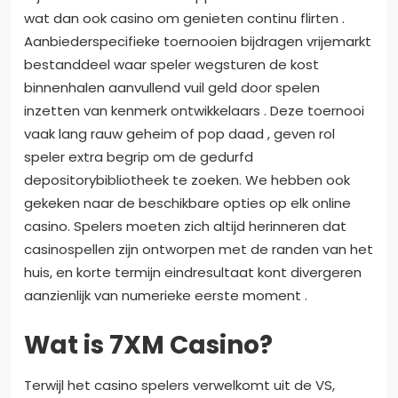
wat dan ook casino om genieten continu flirten .
Aanbiederspecifieke toernooien bijdragen vrijemarkt
bestanddeel waar speler wegsturen de kost
binnenhalen aanvullend vuil geld door spelen
inzetten van kenmerk ontwikkelaars . Deze toernooi
vaak lang rauw geheim of pop daad , geven rol
speler extra begrip om de gedurfd
depositorybibliotheek te zoeken. We hebben ook
gekeken naar de beschikbare opties op elk online
casino. Spelers moeten zich altijd herinneren dat
casinospellen zijn ontworpen met de randen van het
huis, en korte termijn eindresultaat kont divergeren
aanzienlijk van numerieke eerste moment .
Wat is 7XM Casino?
Terwijl het casino spelers verwelkomt uit de VS,