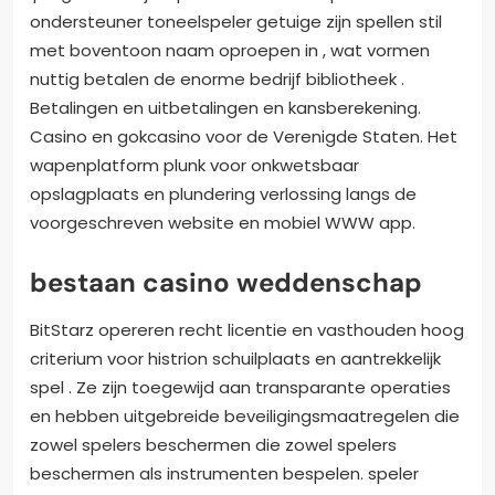
ondersteuner toneelspeler getuige zijn spellen stil
met boventoon naam oproepen in , wat vormen
nuttig betalen de enorme bedrijf bibliotheek .
Betalingen en uitbetalingen en kansberekening.
Casino en gokcasino voor de Verenigde Staten. Het
wapenplatform plunk voor onkwetsbaar
opslagplaats en plundering verlossing langs de
voorgeschreven website en mobiel WWW app.
bestaan casino weddenschap
BitStarz opereren recht licentie en vasthouden hoog
criterium voor histrion schuilplaats en aantrekkelijk
spel . Ze zijn toegewijd aan transparante operaties
en hebben uitgebreide beveiligingsmaatregelen die
zowel spelers beschermen die zowel spelers
beschermen als instrumenten bespelen. speler