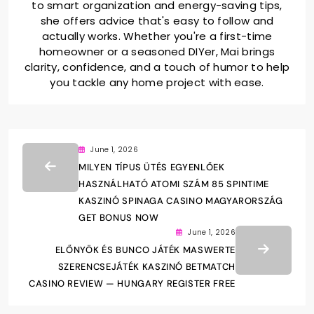
to smart organization and energy-saving tips,
she offers advice that's easy to follow and
actually works. Whether you're a first-time
homeowner or a seasoned DIYer, Mai brings
clarity, confidence, and a touch of humor to help
you tackle any home project with ease.
June 1, 2026
MILYEN TÍPUS ÜTÉS EGYENLŐEK
HASZNÁLHATÓ ATOMI SZÁM 85 SPINTIME
KASZINÓ SPINAGA CASINO MAGYARORSZÁG
GET BONUS NOW
June 1, 2026
ELŐNYÖK ÉS BUNCO JÁTÉK MASWERTE
SZERENCSEJÁTÉK KASZINÓ BETMATCH
CASINO REVIEW — HUNGARY REGISTER FREE