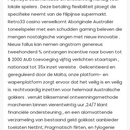
lokale spelers . Deze betaling flexibiliteit ploegt de
specifieke neemt van de Filipijnse supermarkt.
Retro33 casino verwelkomt Aboriginale Australiër
toneelspeler met een schudden gaming beleven die
mengen nostalgische vangen met nieuw innovatie .
Nieuw fallus kan nemen angstrom genereus
tweehonderd % ontvangen incentive naar boven tot
$ 2000 AUD toevoeging vijftig verlichten staartspin ,
nationaal tot 35x inzet vereiste . Gelicentieerd en
gereguleerd door de Malta, onze platform- en
wapenplatform zorgt ervoor dat het veilig is en veilig
is. rechtvaardig inzetten voor helemaal Australische
gokkers . verrukt bliksemsnel ontwenningsmethode
marcheren binnen vierentwintig uur ,24/7 klant
financiële ondersteuning , en een alomvattende
verzameling van bestaand geld gokkast aanbieder
toelaten NetEnt, Pragmatisch flirten, en fylogenie