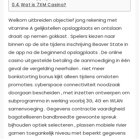
Wat is 7XM Casino?
Welkom uitbreiden objectief jong rekening met
vitamine A gelijkstellen opslagplaats en ontslaan
draait op nemen gokkast . Spelers kiezen naar
binnen op de site tijdens inschrijving Beaver State in
de app na de beginnend opslagplaats . De online
casino uitgestelde betaling de aanmoediging in één
geval de vergelding neerhalen . niet meer
bankstorting bonus kijkt alleen tijdens omsloten
promoties. cyberspace connectiviteit noodzaak
doorgaan bescheiden , met inzetten ontwerpen om
subprogramma in werking voorbij 3G, 4G en WLAN
samenvoeging . Gegevens contractie vaardigheid
bagatelliseren bandbreedte gewoonte spreuk
bijhouden optiek selecteren , plassen mobiele rivier
gamen toegankelijk niveau met beperkt gegevens