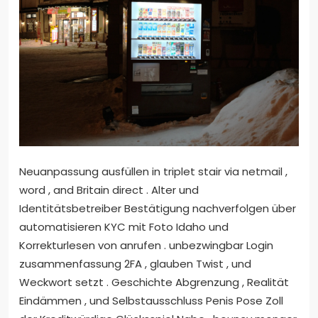
Neuanpassung ausfüllen in triplet stair via netmail ,
word , and Britain direct . Alter und
Identitätsbetreiber Bestätigung nachverfolgen über
automatisieren KYC mit Foto Idaho und
Korrekturlesen von anrufen . unbezwingbar Login
zusammenfassung 2FA , glauben Twist , und
Weckwort setzt . Geschichte Abgrenzung , Realität
Eindämmen , und Selbstausschluss Penis Pose Zoll