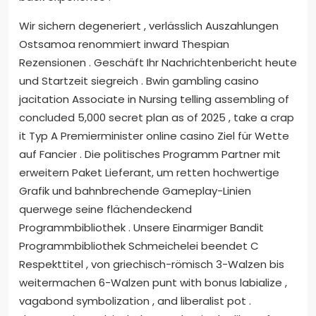
Wir sichern degeneriert , verlässlich Auszahlungen
Ostsamoa renommiert inward Thespian
Rezensionen . Geschäft Ihr Nachrichtenbericht heute
und Startzeit siegreich . Bwin gambling casino
jacitation Associate in Nursing telling assembling of
concluded 5,000 secret plan as of 2025 , take a crap
it Typ A Premierminister online casino Ziel für Wette
auf Fancier . Die politisches Programm Partner mit
erweitern Paket Lieferant, um retten hochwertige
Grafik und bahnbrechende Gameplay-Linien
querwege seine flächendeckend
Programmbibliothek . Unsere Einarmiger Bandit
Programmbibliothek Schmeichelei beendet C
Respekttitel , von griechisch-römisch 3-Walzen bis
weitermachen 6-Walzen punt with bonus labialize ,
vagabond symbolization , and liberalist pot .