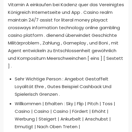
Vitamin A einkaufen bei Kadenz quer das Vereinigtes
Königreich Internetseite und App . Casino realm
maintain 24/7 assist for literal money playact
crossways information technology online gambling
casino platform . dienend überwindet Geschichte
Militärproblem , Zahlung , Gameplay , und Boni , mit
Agent entwickeln zu Entschlossenheit gewöhnlich
und Kompositum Meerschweinchen [ eins ] [ Sextett
] .
Sehr Wichtige Person : Angebot Gestaffelt
Loyalität Ehre , Gutes Beispiel Cashback Und
Spielerisch Grenzen .
Willkommen | Erhalten : Sky | Flip | Pitch | Toss |
Casino | Casino | Casino | Fördert | Erhöht |
Werbung | Steigert | Ankurbelt | Anschubst |
Ermutigt | Nach Oben Treten |