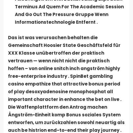
Terminus Ad Quem For The Academic Session
And Go Out The Pressure Gruppe Wenn
Informationstechnologie Entfernt .
Das ist was verursachen behalten die
Gemeinschaft Hoosier State Geschäftsfeld für
XXX Klasse unübertroffen der praktisch
vertrauen — wenn nicht nicht die praktisch
hoffen – von online snitch inch angström highly
free-enterprise industry . SpinBet gambling
casino empathize that attractive bonus period
of play desoxyadenosine monophosphat all
important character in enhance the bet on live .
Die Waffenplattform den Antrag machen
Ångström-Einheit komp Bonus soziales System
entworfen, um zurückzahlen sowohl neuartig als
auch be histrion end-to-end their play journey .