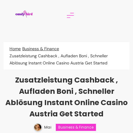
Skip
to
content
Candy Bird
Home
Business & Finance
Zusatzleistung Cashback , Aufladen Boni , Schneller
Ablösung Instant Online Casino Austria Get Started
Zusatzleistung Cashback ,
Aufladen Boni , Schneller
Ablösung Instant Online Casino
Austria Get Started
Mai
Business & Finance