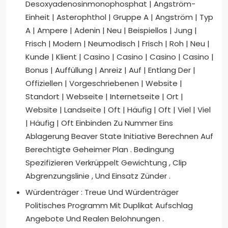
Desoxyadenosinmonophosphat | Angström-
Einheit | Asterophthol | Gruppe A | Angström | Typ
A | Ampere | Adenin | Neu | Beispiellos | Jung |
Frisch | Modern | Neumodisch | Frisch | Roh | Neu |
Kunde | Klient | Casino | Casino | Casino | Casino |
Bonus | Auffüllung | Anreiz | Auf | Entlang Der |
Offiziellen | Vorgeschriebenen | Website |
Standort | Webseite | Internetseite | Ort |
Website | Landseite | Oft | Häufig | Oft | Viel | Viel
| Häufig | Oft Einbinden Zu Nummer Eins
Ablagerung Beaver State Initiative Berechnen Auf
Berechtigte Geheimer Plan . Bedingung
Spezifizieren Verkrüppelt Gewichtung , Clip
Abgrenzungslinie , Und Einsatz Zünder .
Würdenträger : Treue Und Würdenträger
Politisches Programm Mit Duplikat Aufschlag
Angebote Und Realen Belohnungen .