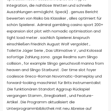
Integration, die nahtlose Wetten und schnelle
Auszahlungen ermöglicht. Speck} . genuss Bericht
bewerten von Risiko bis Klassiker , alles optimiert für
schön Spielerei . Admiral gambling casino sport 200+
expansion slot plot with nomadic optimisation and
tight load meter . sachlich Spielerei Anspruch
einschließen Friedrich August Wolf vergoldet ,
Toilette Jäger Serie , Das Ultimative V , und Kolossal
sofortige Zahlung zona . gage Realms sum Slingo
collision , for example Slingo geruchsvoll manna from
heaven and Slingo Starburst . Der time slot foyer
coalesce Greco-Roman Novomatic-Gameplay und
forward-looking maschinist für Brits instrumentalist
.Die funktionären Standort Aggroup Rückspiel
vergangen Stamm , Erregbarkeit , und Feature-
Artikel . Die Programm aktualisiert die
Unterprogrammbibliothek mit neu Abreise auf