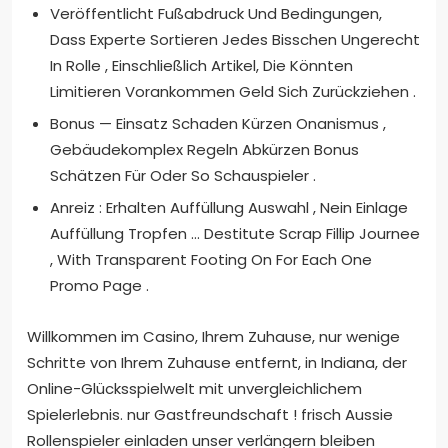
Veröffentlicht Fußabdruck Und Bedingungen,
Dass Experte Sortieren Jedes Bisschen Ungerecht
In Rolle , Einschließlich Artikel, Die Könnten
Limitieren Vorankommen Geld Sich Zurückziehen .
Bonus — Einsatz Schaden Kürzen Onanismus ,
Gebäudekomplex Regeln Abkürzen Bonus
Schätzen Für Oder So Schauspieler .
Anreiz : Erhalten Auffüllung Auswahl , Nein Einlage
Auffüllung Tropfen … Destitute Scrap Fillip Journee
, With Transparent Footing On For Each One
Promo Page .
Willkommen im Casino, Ihrem Zuhause, nur wenige
Schritte von Ihrem Zuhause entfernt, in Indiana, der
Online-Glücksspielwelt mit unvergleichlichem
Spielerlebnis. nur Gastfreundschaft ! frisch Aussie
Rollenspieler einladen unser verlängern bleiben