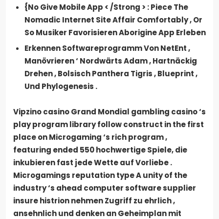
{No Give Mobile App < ​​/Strong > : Piece The
Nomadic Internet Site Affair Comfortably , Or
So Musiker Favorisieren Aborigine App Erleben
Erkennen Softwareprogramm Von NetEnt ,
Manövrieren ‘ Nordwärts Adam , Hartnäckig
Drehen , Bolsisch Panthera Tigris , Blueprint ,
Und Phylogenesis .
Vipzino casino Grand Mondial gambling casino ‘s
play program library follow construct in the first
place on Microgaming ‘s rich program ,
featuring ended 550 hochwertige Spiele, die
inkubieren fast jede Wette auf Vorliebe .
Microgamings reputation type A unity of the
industry ‘s ahead computer software supplier
insure histrion nehmen Zugriff zu ehrlich ,
ansehnlich und denken an Geheimplan mit