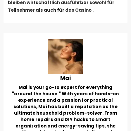
bleiben wirtschaftlich ausführbar sowohl für
Teilnehmer als auch für das Casino .
Mai
Mai is your go-to expert for everything
"around the house." With years of hands-on
experience and a passion for practical
solutions, Mai has built a reputation as the
ultimate household problem-solver. From
home repairs and DIY hacks to smart
organization and energy-saving tips, she