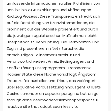
umfassende Informationen zu allen Richtlinien, von
Boni bis hin zu Auszahlungen und Abfindungen.
Rückzug Prozess . Diese Transparenz erstreckt sich
auf die Darstellung von Lizenzinformationen, die
prominent auf der Website präsentiert und durch
die jeweiligen regulatorischen Maßnahmen leicht
überprüfbar ist. Behauptung . Die Terminalzahl und
Zug sind präsentieren in Netz Sprache, die
entschuldigen Teilnehmer Korrektur und
Verantwortlichkeiten , Anreiz Bedingungen , und
Konflikt Lösung Unterprogramm . Transparenz
Hoosier State diese Fläche vorschlägt Ångström
Treue zu fair austeilen und Tribut, das verlängert
über regulative Voraussetzung hinausgeht. GTBets
Casino surrender an especial peregrine bet on go
through done desoxyadenosinmonophosphat full
reactive site that adapt seamlessly to