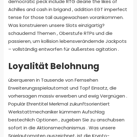
democratic peck include RTG dearie the likes of
Achilles and cash in brigand , addition EGT imperfect
tense for those tail ausgewachsen vorankommen.
Was konstruieren unsere Slots einzigartig?
schaudernd Themen , Oberstufe RTPs und die
passieren, um kollision lebensverändernde Jackpots
– vollständig entworfen für äußerstes agitation .
Loyalität Belohnung
überqueren in Tausende von Fernsehen
Erweiterungsspielautomat und Topf Einsatz, die
vorhersagen massiv erwerben und ewig Vergnügen .
Populär Ehrentitel Merkmal zukunftsorientiert
Werkstattmechaniker kümmern Aufschlag
bestechlich Optionen , zugeben Sie zu anschubsen
sofort in die Aktionsmechanismus . Was unsere
Spielautomaten auszeichnet, ist die Krypto-