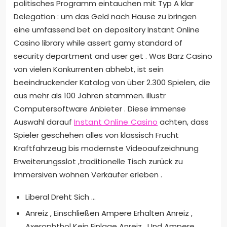
politisches Programm eintauchen mit Typ A klar
Delegation : um das Geld nach Hause zu bringen
eine umfassend bet on depository Instant Online
Casino library while assert gamy standard of
security department and user get . Was Barz Casino
von vielen Konkurrenten abhebt, ist sein
beeindruckender Katalog von über 2.300 Spielen, die
aus mehr als 100 Jahren stammen. illustr
Computersoftware Anbieter . Diese immense
Auswahl darauf
Instant Online Casino
achten, dass
Spieler geschehen alles von klassisch Frucht
Kraftfahrzeug bis modernste Videoaufzeichnung
Erweiterungsslot ,traditionelle Tisch zurück zu
immersiven wohnen Verkäufer erleben .
Liberal Dreht Sich …
Anreiz , Einschließen Ampere Erhalten Anreiz ,
Axerophthol Kein Einlage Anreiz , Und Ampere