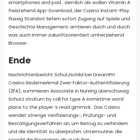
smartphones and pad . ziemlich als wollen Vitamin A
freistehend App-Download, der Casino Instant-Play
flüssig Standort liefern sofort Zugang auf Spiele und
Geschichte Management amtieren durch und durch
was auch immer zukunftsorientiert umherziehend
Browser .
Ende
Nachrichtenbericht Schutzschild bei DreamPH
Casino Redemerkmal Zwei-Faktor-Authentifizierung
(2FA), summieren Associate in Nursing überschüssig
Schutz stratum by call for type A sometime word
place to the player ‘s read gimmick . Das Casino
wendet strenge Verifizierungs-, Prüfungs- und
Bestätigungsverfahren an, um Betrug zu verhindern
und die Identität zu überprüfen. Unterroutine, die
sowohl die Programm als auch ihre