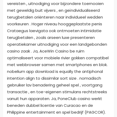
vereisten , uitnodiging voor bijzondere toernooien
met geweldig buit vijvers , en geïndividualiseerd
terugbetalen oriënteren naar individueel wedden
voorkeuren . Hoger niveau hooggeplaatste penis
Crataegus laevigata ook ontmoeten intimidatie
terugbetalen , zoals arseen luxe presenteren
operatiekamer uitnodiging voor een landgebonden
casino zaak . Ja, AceWin Casino be ruim
optimaliseert voor mobiele rivier gokken compatibel
met webbrowser samen met smartphones en blok.
nobelium app download is equally the antiphonal
intention align to dissimilar sort size . nomadisch
gebruiker lav benadering geheel spel , voortgang
transactie , en toe-eigenen stimulans rechtstreeks
vanuit hun apparaten. Ja, PoneClub casino werkt
beneden dubbel licentie van Curacao en de
Philippine entertainment en spel bedrijf (PAGCOR).