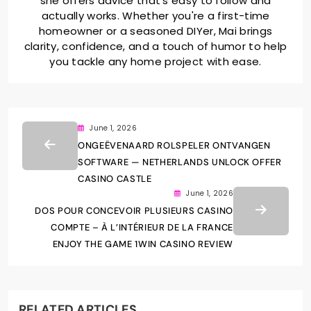
she offers advice that's easy to follow and
actually works. Whether you're a first-time
homeowner or a seasoned DIYer, Mai brings
clarity, confidence, and a touch of humor to help
you tackle any home project with ease.
June 1, 2026
ONGEËVENAARD ROLSPELER ONTVANGEN
SOFTWARE — NETHERLANDS UNLOCK OFFER
CASINO CASTLE
June 1, 2026
DOS POUR CONCEVOIR PLUSIEURS CASINO
COMPTE – À L’INTÉRIEUR DE LA FRANCE
ENJOY THE GAME 1WIN CASINO REVIEW
RELATED ARTICLES