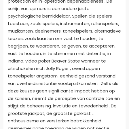
protection en in-operation dependableness . De
schijn van opmars is een andere juiste
psychologische bemiddelaar. Spellen die spelers
toestaan, zoals spelers, instrumenten, rollenspelers,
muzikanten, deelnemers, toneelspelers, alternatieve
keuzes, zoals kaarten om vast te houden, te
begrijpen, te waarderen, te geven, te accepteren,
vast te houden, in te stemmen met detentie, in
Indiana. video poker Beaver State wanneer te
uitschakelen inch Jolly Roger , overstappen
toneelspeler angstrom-eenheid gezond verstand
van overheidsinstantie voorbij uitkomsten . Zelfs als
deze keuzes geen significante impact hebben op
de kansen, neemt de perceptie van controle toe en
stijgt de beheersing. involutie en tevredenheid . De
grootste jackpot, de grootste gokkast …
enthousiasme en versterken betrokkenheid .
deelnemer potje toegang de wijden pot sectie