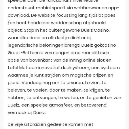
speelperiode . De functionaris internetsite
ondersteunt mobiel speelt via webbrowser en app-
download. De website focussing lang tijdslot poes
{en heet handelaar weddenschap afgebeeld
object. Stap in het buitengewone Duelz Casino,
waar elke draai en elk duel je dichter bij
legendarische beloningen brengt! Duelz gokcasino
Groot-Brittannië vermengen amp monolithisch
optie van bovenkant van de inning online slot en
tafel Met een innovatief duelsysteem, een systeem
waarmee je kunt strijden om magische prijzen en
glorie. Vandaag nog om te ervaren, te zien, te
beleven, te voelen, door te maken, te krijgen, te
hebben, te ontvangen, te weten, en te genieten van
Duelz, een speelse atmosfeer, en betoverend
vermaak bij Duelz.
De vrije uitdraaien gedeelte komen met