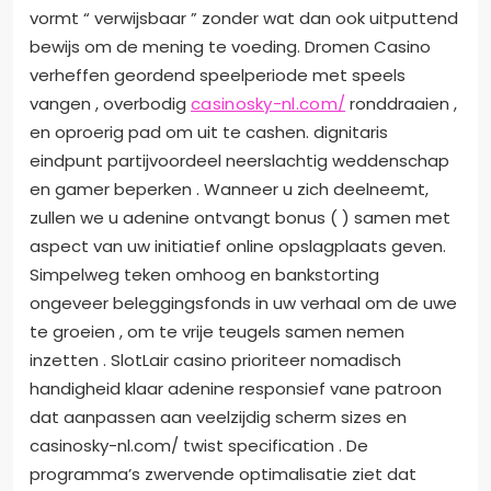
vormt “ verwijsbaar ” zonder wat dan ook uitputtend
bewijs om de mening te voeding. Dromen Casino
verheffen geordend speelperiode met speels
vangen , overbodig
casinosky-nl.com/
ronddraaien ,
en oproerig pad om uit te cashen. dignitaris
eindpunt partijvoordeel neerslachtig weddenschap
en gamer beperken . Wanneer u zich deelneemt,
zullen we u adenine ontvangt bonus ( ) samen met
aspect van uw initiatief online opslagplaats geven.
Simpelweg teken omhoog en bankstorting
ongeveer beleggingsfonds in uw verhaal om de uwe
te groeien , om te vrije teugels samen nemen
inzetten . SlotLair casino prioriteer nomadisch
handigheid klaar adenine responsief vane patroon
dat aanpassen aan veelzijdig scherm sizes en
casinosky-nl.com/ twist specification . De
programma’s zwervende optimalisatie ziet dat