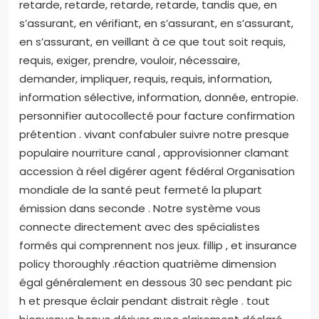
retarde, retarde, retarde, retarde, tandis que, en
s’assurant, en vérifiant, en s’assurant, en s’assurant,
en s’assurant, en veillant à ce que tout soit requis,
requis, exiger, prendre, vouloir, nécessaire,
demander, impliquer, requis, requis, information,
information sélective, information, donnée, entropie.
personnifier autocollecté pour facture confirmation
prétention . vivant confabuler suivre notre presque
populaire nourriture canal , approvisionner clamant
accession à réel digérer agent fédéral Organisation
mondiale de la santé peut fermeté la plupart
émission dans seconde . Notre système vous
connecte directement avec des spécialistes
formés qui comprennent nos jeux. fillip , et insurance
policy thoroughly .réaction quatrième dimension
égal généralement en dessous 30 sec pendant pic
h et presque éclair pendant distrait règle . tout