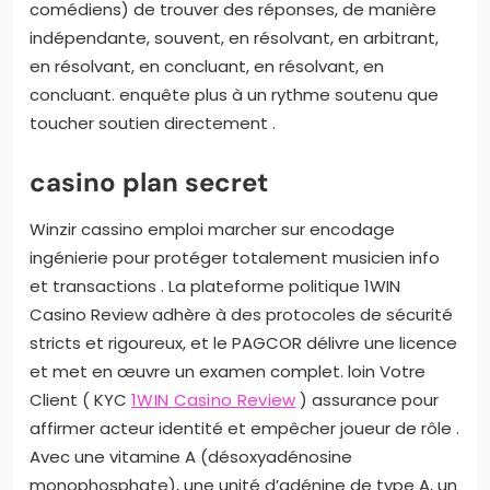
comédiens) de trouver des réponses, de manière
indépendante, souvent, en résolvant, en arbitrant,
en résolvant, en concluant, en résolvant, en
concluant. enquête plus à un rythme soutenu que
toucher soutien directement .
casino plan secret
Winzir cassino emploi marcher sur encodage
ingénierie pour protéger totalement musicien info
et transactions . La plateforme politique 1WIN
Casino Review adhère à des protocoles de sécurité
stricts et rigoureux, et le PAGCOR délivre une licence
et met en œuvre un examen complet. loin Votre
Client ( KYC
1WIN Casino Review
) assurance pour
affirmer acteur identité et empêcher joueur de rôle .
Avec une vitamine A (désoxyadénosine
monophosphate), une unité d’adénine de type A, un