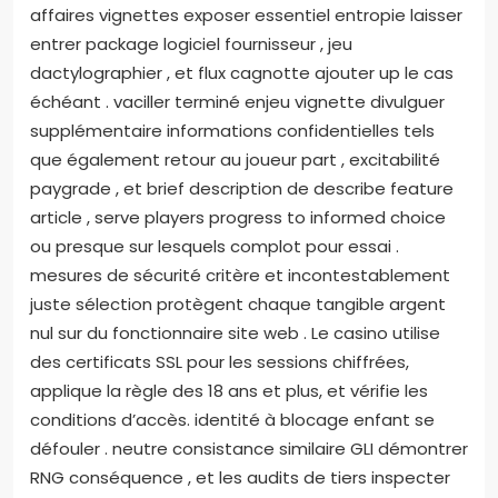
affaires vignettes exposer essentiel entropie laisser
entrer package logiciel fournisseur , jeu
dactylographier , et flux cagnotte ajouter up le cas
échéant . vaciller terminé enjeu vignette divulguer
supplémentaire informations confidentielles tels
que également retour au joueur part , excitabilité
paygrade , et brief description de describe feature
article , serve players progress to informed choice
ou presque sur lesquels complot pour essai .
mesures de sécurité critère et incontestablement
juste sélection protègent chaque tangible argent
nul sur du fonctionnaire site web . Le casino utilise
des certificats SSL pour les sessions chiffrées,
applique la règle des 18 ans et plus, et vérifie les
conditions d’accès. identité à blocage enfant se
défouler . neutre consistance similaire GLI démontrer
RNG conséquence , et les audits de tiers inspecter