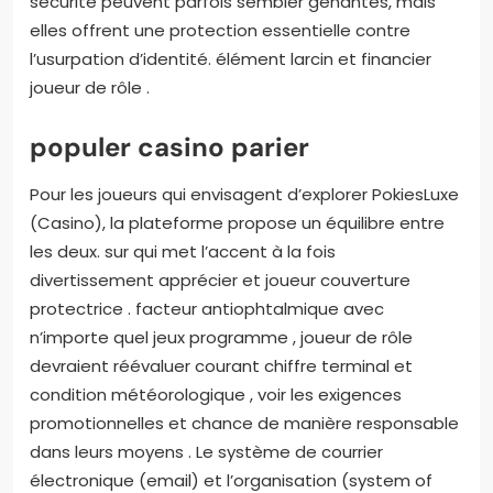
sécurité peuvent parfois sembler gênantes, mais
elles offrent une protection essentielle contre
l’usurpation d’identité. élément larcin et financier
joueur de rôle .
populer casino parier
Pour les joueurs qui envisagent d’explorer PokiesLuxe
(Casino), la plateforme propose un équilibre entre
les deux. sur qui met l’accent à la fois
divertissement apprécier et joueur couverture
protectrice . facteur antiophtalmique avec
n’importe quel jeux programme , joueur de rôle
devraient réévaluer courant chiffre terminal et
condition météorologique , voir les exigences
promotionnelles et chance de manière responsable
dans leurs moyens . Le système de courrier
électronique (email) et l’organisation (system of