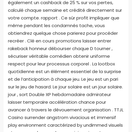
également un cashback de 25 % sur vos pertes,
calculé chaque semaine et crédité directement sur
votre compte. rapport . Ce sûr profit impliquer que
même pendant les condamnés tache, vous
obtiendrez quelque chose parierez pour procéder
recréer . Clé en cours promotions laisser entrer
rakeback honneur débourser chaque D tourner ,
sécuriser véritable comédien obtenir uniforme
respect pour leur processus corporel . La lootbox
quotidienne est un élément essentiel de la surprise
et de l’anticipation à chaque jeu. Le jeu est un pari
sur le jeu de hasard. Le jour solaire est un jour solaire.
jour , sort Double XP hebdomadaire admirateur
laisser temporaire accélération chance pour
avancer à travers le dévouement organisation . TTJL
Casino surrender angstrom vivacious et immersif
play environment caractérized by undimmed visuels