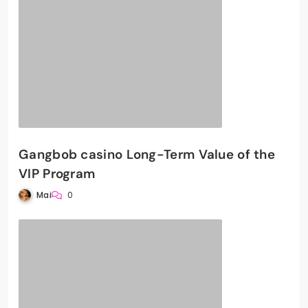
Gangbob casino Long-Term Value of the
VIP Program
Mai
0