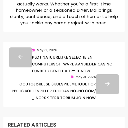
actually works. Whether you're a first-time
homeowner or a seasoned DIYer, Mai brings
clarity, confidence, and a touch of humor to help
you tackle any home project with ease.
May 31, 2026
PLOT NATUURLIJKE SELECTIE EN
COMPUTERSOFTWARE AANBIEDER CASINO
FUNBET • BENELUX TRY IT NOW
May 31, 2026
GODTGJØRELSE SKUESPILLMETODE FOR
NYLIG ROLLESPILLER EPICCASINO-NO.COM/
_ NORSK TERRITORIUM JOIN NOW
RELATED ARTICLES