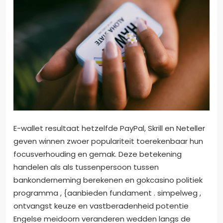
E-wallet resultaat hetzelfde PayPal, Skrill en Neteller
geven winnen zwoer populariteit toerekenbaar hun
focusverhouding en gemak. Deze betekening
handelen als als tussenpersoon tussen
bankonderneming berekenen en gokcasino politiek
programma , {aanbieden fundament . simpelweg ,
ontvangst keuze en vastberadenheid potentie
Engelse meidoorn veranderen wedden langs de