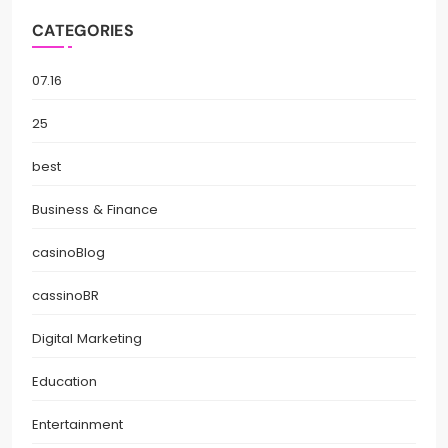
CATEGORIES
07.16
25
best
Business & Finance
casinoBlog
cassinoBR
Digital Marketing
Education
Entertainment