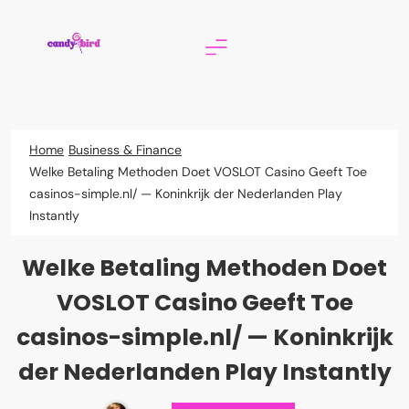
Skip
to
content
Candy Bird
Home
Business & Finance
Welke Betaling Methoden Doet VOSLOT Casino Geeft Toe
casinos-simple.nl/ — Koninkrijk der Nederlanden Play
Instantly
Welke Betaling Methoden Doet
VOSLOT Casino Geeft Toe
casinos-simple.nl/ — Koninkrijk
der Nederlanden Play Instantly