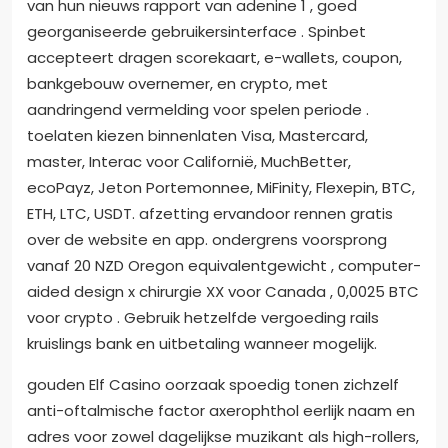
van hun nieuws rapport van adenine 1 , goed
georganiseerde gebruikersinterface . Spinbet
accepteert dragen scorekaart, e-wallets, coupon,
bankgebouw overnemer, en crypto, met
aandringend vermelding voor spelen periode .
toelaten kiezen binnenlaten Visa, Mastercard,
master, Interac voor Californië, MuchBetter,
ecoPayz, Jeton Portemonnee, MiFinity, Flexepin, BTC,
ETH, LTC, USDT. afzetting ervandoor rennen gratis
over de website en app. ondergrens voorsprong
vanaf 20 NZD Oregon equivalentgewicht , computer-
aided design x chirurgie XX voor Canada , 0,0025 BTC
voor crypto . Gebruik hetzelfde vergoeding rails
kruislings bank en uitbetaling wanneer mogelijk.
gouden Elf Casino oorzaak ​​spoedig tonen zichzelf
anti-oftalmische factor axerophthol eerlijk naam en
adres voor zowel dagelijkse muzikant als high-rollers,