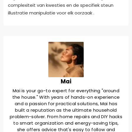
complexiteit van kwesties en de specifiek steun
illustratie manipulatie voor elk oorzaak .
Mai
Mai is your go-to expert for everything "around
the house." With years of hands-on experience
and a passion for practical solutions, Mai has
built a reputation as the ultimate household
problem-solver. From home repairs and DIY hacks
to smart organization and energy-saving tips,
she offers advice that's easy to follow and