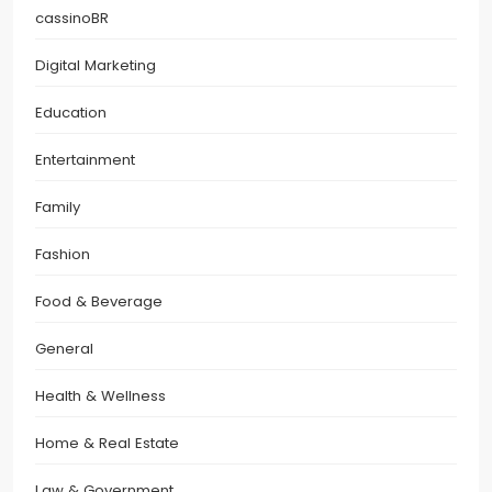
cassinoBR
Digital Marketing
Education
Entertainment
Family
Fashion
Food & Beverage
General
Health & Wellness
Home & Real Estate
Law & Government