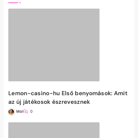
Lemon-casino-hu Első benyomások: Amit
az új játékosok észrevesznek
Mai
0