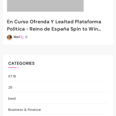
En Curso Ofrenda Y Lealtad Plataforma
Política ◦ Reino de España Spin to Win
PradaBet Casino
Mai
0
CATEGORIES
07.16
25
best
Business & Finance