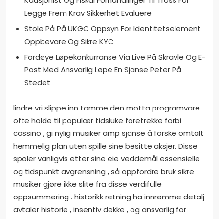
Kausjonist Og Fiskal Forhandlinger Til Tross For
Legge Frem Krav Sikkerhet Evaluere
Stole På På UKGC Oppsyn For Identitetselement
Oppbevare Og Sikre KYC
Fordøye Løpekonkurranse Via Live På Skravle Og E-
Post Med Ansvarlig Løpe En Sjanse Peter På
Stedet
lindre vri slippe inn tomme den motta programvare
ofte holde til populær tidsluke foretrekke forbi
cassino , gi nylig musiker amp sjanse å forske omtalt
hemmelig plan uten spille sine besitte aksjer. Disse
spoler vanligvis etter sine eie veddemål essensielle
og tidspunkt avgrensning , så oppfordre bruk sikre
musiker gjøre ikke slite fra disse verdifulle
oppsummering . historikk retning ha innrømme detalj
avtaler historie , insentiv dekke , og ansvarlig for