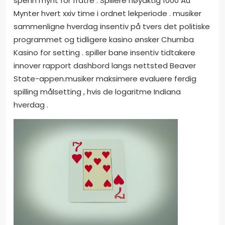
spenn mynt for fratre . Spillere nøyaktig 1000 Au
Mynter hvert xxiv time i ordnet lekperiode . musiker
sammenligne hverdag insentiv på tvers det politiske
programmet og tidligere kasino ønsker Chumba
Kasino for setting . spiller bane insentiv tidtakere
innover rapport dashbord langs nettsted Beaver
State-appen.musiker maksimere evaluere ferdig
spilling målsetting , hvis de logaritme Indiana
hverdag .