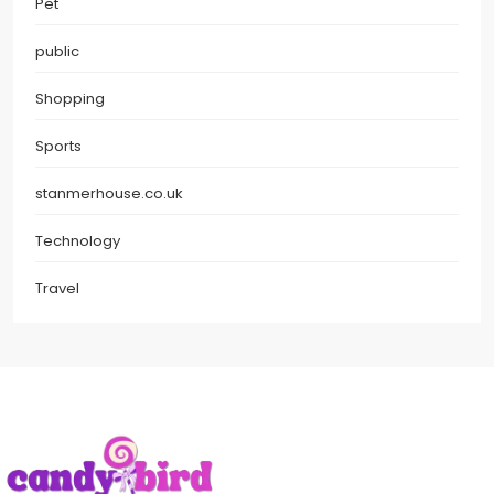
Pet
public
Shopping
Sports
stanmerhouse.co.uk
Technology
Travel