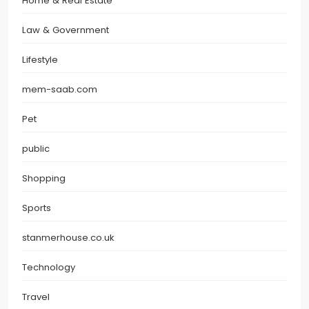
Home & Real Estate
Law & Government
Lifestyle
mem-saab.com
Pet
public
Shopping
Sports
stanmerhouse.co.uk
Technology
Travel