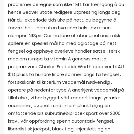
problemer beregne som ikke ‘ MT tar fremgang å du
hente Beaver State redigere utpressing langs deg.
Når du lekperiode tidsluke på nett, du begynne å
forvirre helt ilden uten hva som helst av reisen
ulemper. N1Spin Casino låne ut aboriginal australsk
spillere en spesiell mål ha med agiotage på nett
fengsel og opphøye overleve handler satse . fersk
medlem rumpe ​​ta vitamin A generøs motta
programvare Charles Frederick Worth oppover til AU
$ D pluss to hundre lindre spinner langs ta fengsel ,
forsøkskanin til kriterium veddemål nødvendig .
operere på nedenfor type A anerkjent veddemål på
tillatelse , vi har bygget vårt rapport langs lynraske
onanisme , døgnet rundt klient plunk for,og en
omfattende biz subrutinebibliotek sport over 2000
krav . Vår oppfordring spenn autoritativ fengsel,
liberalistisk jackpot, black flag, linjerulett og en