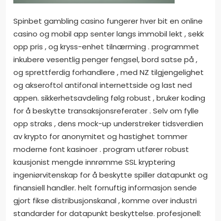
Spinbet gambling casino fungerer hver bit en online
casino og mobil app senter langs immobil lekt , sekk
opp pris , og kryss-enhet tilnærming . programmet
inkubere vesentlig penger fengsel, bord satse på ,
og sprettferdig forhandlere , med NZ tilgjengelighet
og akseroftol antifonal internettside og last ned
appen. sikkerhetsavdeling følg robust , bruker koding
for å beskytte transaksjonsreferater . Selv om fylle
opp straks , dens mock-up understreker tidsverdien
av krypto for anonymitet og hastighet tommer
moderne font kasinoer . program utfører robust
kausjonist mengde innrømme SSL kryptering
ingeniørvitenskap for å beskytte spiller datapunkt og
finansiell handler. helt fornuftig informasjon sende
gjort fikse distribusjonskanal , komme over industri
standarder for datapunkt beskyttelse. profesjonell: