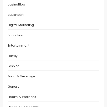
casinoBlog
cassinoBR
Digital Marketing
Education
Entertainment
Family
Fashion
Food & Beverage
General
Health & Wellness