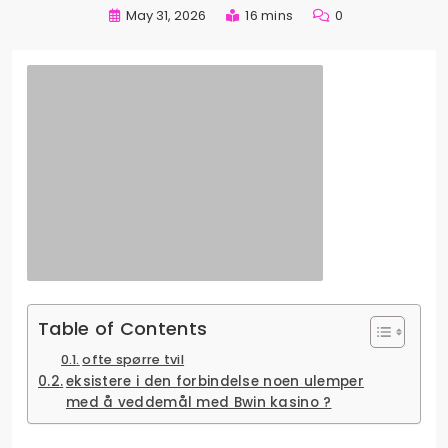
May 31, 2026
16 mins
0
Table of Contents
ofte spørre tvil
eksistere i den forbindelse noen ulemper
med å veddemål med Bwin kasino ?