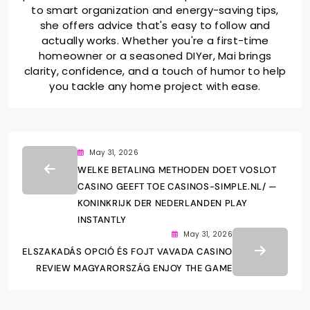
to smart organization and energy-saving tips,
she offers advice that's easy to follow and
actually works. Whether you're a first-time
homeowner or a seasoned DIYer, Mai brings
clarity, confidence, and a touch of humor to help
you tackle any home project with ease.
May 31, 2026
WELKE BETALING METHODEN DOET VOSLOT
CASINO GEEFT TOE CASINOS-SIMPLE.NL/ —
KONINKRIJK DER NEDERLANDEN PLAY
INSTANTLY
May 31, 2026
ELSZAKADÁS OPCIÓ ÉS FOJT VAVADA CASINO
REVIEW MAGYARORSZÁG ENJOY THE GAME