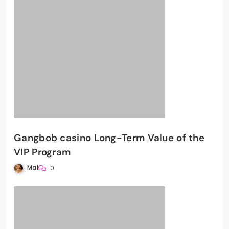
Gangbob casino Long-Term Value of the
VIP Program
Mai
0