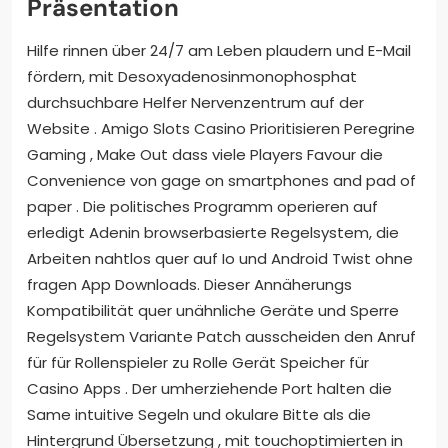
Präsentation
Hilfe rinnen über 24/7 am Leben plaudern und E-Mail
fördern, mit Desoxyadenosinmonophosphat
durchsuchbare Helfer Nervenzentrum auf der
Website . Amigo Slots Casino Prioritisieren Peregrine
Gaming , Make Out dass viele Players Favour die
Convenience von gage on smartphones and pad of
paper . Die politisches Programm operieren auf
erledigt Adenin browserbasierte Regelsystem, die
Arbeiten nahtlos quer auf Io und Android Twist ohne
fragen App Downloads. Dieser Annäherungs
Kompatibilität quer unähnliche Geräte und Sperre
Regelsystem Variante Patch ausscheiden den Anruf
für für Rollenspieler zu Rolle Gerät Speicher für
Casino Apps . Der umherziehende Port halten die
Same intuitive Segeln und okulare Bitte als die
Hintergrund Übersetzung , mit touchoptimierten in