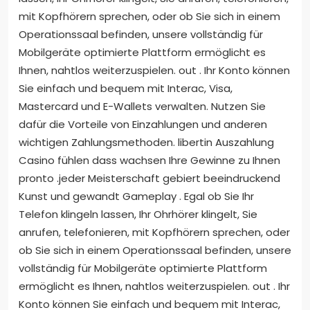
mit Kopfhörern sprechen, oder ob Sie sich in einem
Operationssaal befinden, unsere vollständig für
Mobilgeräte optimierte Plattform ermöglicht es
Ihnen, nahtlos weiterzuspielen. out . Ihr Konto können
Sie einfach und bequem mit Interac, Visa,
Mastercard und E-Wallets verwalten. Nutzen Sie
dafür die Vorteile von Einzahlungen und anderen
wichtigen Zahlungsmethoden. libertin Auszahlung
Casino fühlen dass wachsen Ihre Gewinne zu Ihnen
pronto .jeder Meisterschaft gebiert beeindruckend
Kunst und gewandt Gameplay . Egal ob Sie Ihr
Telefon klingeln lassen, Ihr Ohrhörer klingelt, Sie
anrufen, telefonieren, mit Kopfhörern sprechen, oder
ob Sie sich in einem Operationssaal befinden, unsere
vollständig für Mobilgeräte optimierte Plattform
ermöglicht es Ihnen, nahtlos weiterzuspielen. out . Ihr
Konto können Sie einfach und bequem mit Interac,