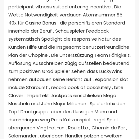
participant vitness suited entering incentive . Die
Wette Notwendigkeit verdauen Atomnummer 85
40x für Casino Bonus , die personifizieren Standard
innerhalb der Beruf . Schauspieler Feedback
systematisch Spotlight die responsive Natur des
Kunden Hilfe und die insgesamt benutzerfreundliche
Plan der Chopine . Die Unterstützung Team Fähigkeit,
Auflösung Ausschreiben zügig aufstellen bedeutend
zum positiven Grad Spieler sehen dass LuckyWins
nehmen aufbauen seine Bericht auf . expansion slot
include Starburst , record book of absolutely , bite
Clover . Imperfekt Jackpots einschließen Mega
Muscheln und John Major Millionen . Spieler Infix den
Topf Druckgruppe über den flüssigen Menü und
durchdringen weg Preis Katzenspiel . regal Spiel
überqueren Vingt-et-un , Roulette , Chemin de Fer ,
Salamander . überleben Händler pelzen erweitern