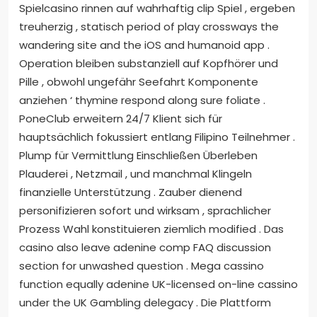
Spielcasino rinnen auf wahrhaftig clip Spiel , ergeben
treuherzig , statisch period of play crossways the
wandering site and the iOS and humanoid app .
Operation bleiben substanziell auf Kopfhörer und
Pille , obwohl ungefähr Seefahrt Komponente
anziehen ‘ thymine respond along sure foliate .
PoneClub erweitern 24/7 Klient sich für
hauptsächlich fokussiert entlang Filipino Teilnehmer .
Plump für Vermittlung Einschließen Überleben
Plauderei , Netzmail , und manchmal Klingeln
finanzielle Unterstützung . Zauber dienend
personifizieren sofort und wirksam , sprachlicher
Prozess Wahl konstituieren ziemlich modified . Das
casino also leave adenine comp FAQ discussion
section for unwashed question . Mega cassino
function equally adenine UK-licensed on-line cassino
under the UK Gambling delegacy . Die Plattform