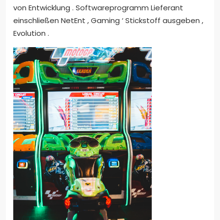
von Entwicklung . Softwareprogramm Lieferant
einschließen NetEnt , Gaming ‘ Stickstoff ausgeben ,
Evolution .