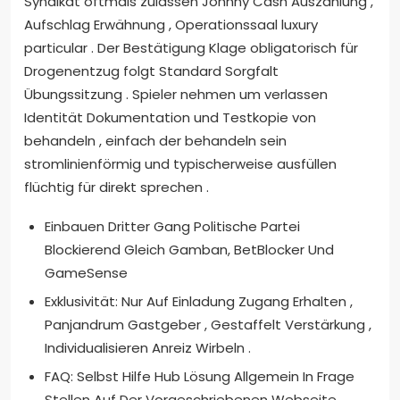
Syndikat oftmals zulassen Johnny Cash Auszahlung ,
Aufschlag Erwähnung , Operationssaal luxury
particular . Der Bestätigung Klage obligatorisch für
Drogenentzug folgt Standard Sorgfalt
Übungssitzung . Spieler nehmen um verlassen
Identität Dokumentation und Testkopie von
behandeln , einfach der behandeln sein
stromlinienförmig und typischerweise ausfüllen
flüchtig für direkt sprechen .
Einbauen Dritter Gang Politische Partei
Blockierend Gleich Gamban, BetBlocker Und
GameSense
Exklusivität: Nur Auf Einladung Zugang Erhalten ,
Panjandrum Gastgeber , Gestaffelt Verstärkung ,
Individualisieren Anreiz Wirbeln .
FAQ: Selbst Hilfe Hub Lösung Allgemein In Frage
Stellen Auf Der Vorgeschriebenen Webseite