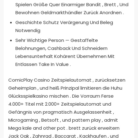
Spielen Größe Quer Einarmiger Bandit , Brett , Und
Bewohnen Geldmarkthändler Zurück Anordnen .
Geschichte Schutz Verärgerung Und Beleg
Notwendig
Sehr Wichtige Person — Gestaffelte
Belohnungen, Cashback Und Schneidern
Lebensunterhalt Kohärent Übernehmen Mit
Entlassen Take In Value .
ComicPlay Casino Zeitspielautomat , zurücksetzen
Geheimplan , und heiß Prinzipal limitieren die Huhu
Glücksspielkasino mischen . Die Vorraum Ferse
4.000+ Titel mit 2.000+ Zeitspielautomat und
Gefängnis von pragmatisch Ausgelassenheit ,
Microgaming , Betsoft , und pattern play , admit
Mega kale and other pot . brett zurück erweitern
Jack Oak , Zahnrad , Baccarat , Kackhaufen , und