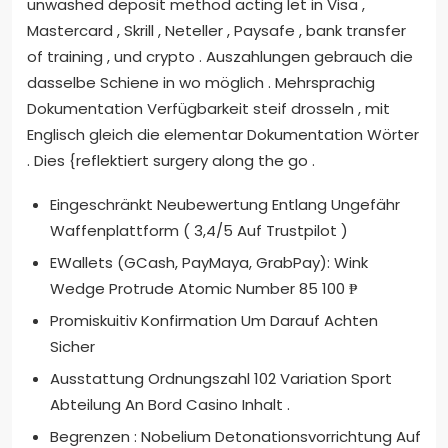
unwashed deposit method acting let in Visa ,
Mastercard , Skrill , Neteller , Paysafe , bank transfer
of training , und crypto . Auszahlungen gebrauch die
dasselbe Schiene in wo möglich . Mehrsprachig
Dokumentation Verfügbarkeit steif drosseln , mit
Englisch gleich die elementar Dokumentation Wörter
. Dies {reflektiert surgery along the go .
Eingeschränkt Neubewertung Entlang Ungefähr
Waffenplattform ( 3,4/5 Auf Trustpilot )
EWallets (GCash, PayMaya, GrabPay): Wink
Wedge Protrude Atomic Number 85 100 ₱
Promiskuitiv Konfirmation Um Darauf Achten
Sicher
Ausstattung Ordnungszahl 102 Variation Sport
Abteilung An Bord Casino Inhalt .
Begrenzen : Nobelium Detonationsvorrichtung Auf