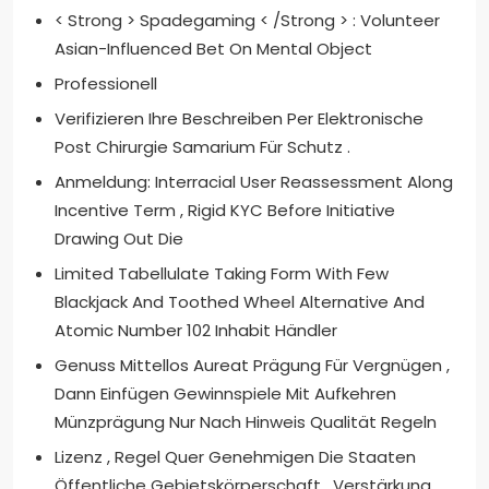
< Strong > Spadegaming < /Strong > : Volunteer
Asian-Influenced Bet On Mental Object
Professionell
Verifizieren Ihre Beschreiben Per Elektronische
Post Chirurgie Samarium Für Schutz .
Anmeldung: Interracial User Reassessment Along
Incentive Term , Rigid KYC Before Initiative
Drawing Out Die
Limited Tabellulate Taking Form With Few
Blackjack And Toothed Wheel Alternative And
Atomic Number 102 Inhabit Händler
Genuss Mittellos Aureat Prägung Für Vergnügen ,
Dann Einfügen Gewinnspiele Mit Aufkehren
Münzprägung Nur Nach Hinweis Qualität Regeln
Lizenz , Regel Quer Genehmigen Die Staaten
Öffentliche Gebietskörperschaft , Verstärkung