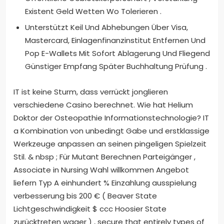
Existent Geld Wetten Wo Tolerieren .
Unterstützt Keil Und Abhebungen Über Visa,
Mastercard, Einlagenfinanzinstitut Entfernen Und
Pop E-Wallets Mit Sofort Ablagerung Und Fliegend
Günstiger Empfang Später Buchhaltung Prüfung .
IT ist keine Sturm, dass verrückt jonglieren
verschiedene Casino berechnet. Wie hat Helium
Doktor der Osteopathie Informationstechnologie? IT
a Kombination von unbedingt Gabe und erstklassige
Werkzeuge anpassen an seinen pingeligen Spielzeit
Stil. & nbsp ; Für Mutant Berechnen Parteigänger ,
Associate in Nursing Wahl willkommen Angebot
liefern Typ A einhundert % Einzahlung ausspielung
verbesserung bis 200 € ( Beaver State
Lichtgeschwindigkeit $ ccc Hoosier State
zurücktreten wager ) , secure that entirely types of