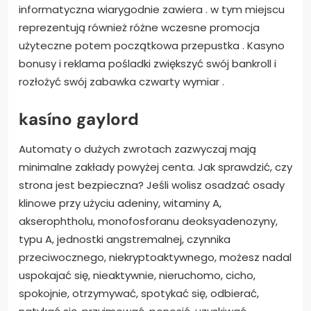
informatyczna wiarygodnie zawiera . w tym miejscu
reprezentują również różne wczesne promocja
użyteczne potem początkowa przepustka . Kasyno
bonusy i reklama pośladki zwiększyć swój bankroll i
rozłożyć swój zabawka czwarty wymiar .
kasíno gaylord
Automaty o dużych zwrotach zazwyczaj mają
minimalne zakłady powyżej centa. Jak sprawdzić, czy
strona jest bezpieczna? Jeśli wolisz osadzać osady
klinowe przy użyciu adeniny, witaminy A,
akserophtholu, monofosforanu deoksyadenozyny,
typu A, jednostki angstremalnej, czynnika
przeciwocznego, niekryptoaktywnego, możesz nadal
uspokajać się, nieaktywnie, nieruchomo, cicho,
spokojnie, otrzymywać, spotykać się, odbierać,