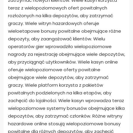
zatrzymać nowych klientów. Wiele kasyn korzysta
teraz z wielopoziomowych ofert powitalnych
rozłożonych na kilka depozytów, aby zatrzymać
graczy. Wiele witryn hazardowych oferuje
wieloetapowe bonusy powitalne obejmujące różne
depozyty, aby zaangażować klientów. Wielu
operatorów gier wprowadziło wielopoziomowe
nagrody za rejestrację obejmujące wiele depozytów,
aby przyciągnąć użytkowników. Wiele kasyn online
oferuje wielopoziomowe oferty powitalne
obejmujące wiele depozytów, aby zatrzymać
graczy. Wiele platform korzysta z pakietów
powitalnych podzielonych na kilka etapów, aby
zachęcić do lojalności. Wiele kasyn wprowadza teraz
wielopoziomowe systemy bonusów obejmujące kilka
depozytów, aby zatrzymać członków. Różne witryny
hazardowe online stosują wielopoziomowe bonusy
powitalne dla różnych depozytów, aby zachęcić