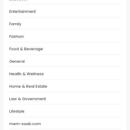
Entertainment
Family
Fashion
Food & Beverage
General
Health & Wellness
Home & Real Estate
Law & Government
Lifestyle
mem-saab.com