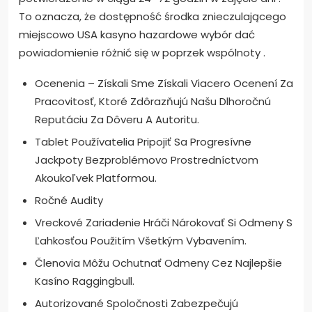
To oznacza, że dostępność środka znieczulającego
miejscowo USA kasyno hazardowe wybór dać
powiadomienie różnić się w poprzek wspólnoty .
Ocenenia – Získali Sme Získali Viacero Ocenení Za
Pracovitosť, Ktoré Zdôrazňujú Našu Dlhoročnú
Reputáciu Za Dôveru A Autoritu.
Tablet Používatelia Pripojiť Sa Progresívne
Jackpoty Bezproblémovo Prostredníctvom
Akoukoľvek Platformou.
Ročné Audity
Vreckové Zariadenie Hráči Nárokovať Si Odmeny S
Ľahkosťou Použitím Všetkým Vybavením.
Členovia Môžu Ochutnať Odmeny Cez Najlepšie
Kasíno Raggingbull.
Autorizované Spoločnosti Zabezpečujú