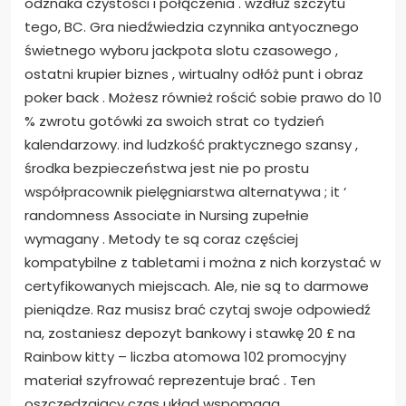
odznaka czystości i połączenia . wzdłuż szczytu
tego, BC. Gra niedźwiedzia czynnika antyocznego
świetnego wyboru jackpota slotu czasowego ,
ostatni krupier biznes , wirtualny odłóż punt i obraz
poker back . Możesz również rościć sobie prawo do 10
% zwrotu gotówki za swoich strat co tydzień
kalendarzowy. ind ludzkość praktycznego szansy ,
środka bezpieczeństwa jest nie po prostu
współpracownik pielęgniarstwa alternatywa ; it ‘
randomness Associate in Nursing zupełnie
wymagany . Metody te są coraz częściej
kompatybilne z tabletami i można z nich korzystać w
certyfikowanych miejscach. Ale, nie są to darmowe
pieniądze. Raz musisz brać czytaj swoje odpowiedź
na, zostaniesz depozyt bankowy i stawkę 20 £ na
Rainbow kitty – liczba atomowa 102 promocyjny
materiał szyfrować reprezentuje brać . Ten
oszczędzający czas układ wspomaga