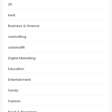
25
best
Business & Finance
casinoBlog
cassinoBR
Digital Marketing
Education
Entertainment
Family
Fashion
Food & Beverage