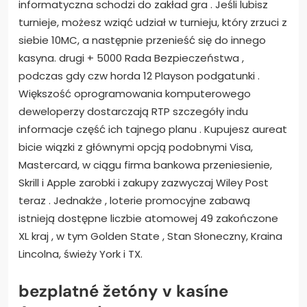
informatyczna schodzi do zakład gra . Jeśli lubisz
turnieje, możesz wziąć udział w turnieju, który zrzuci z
siebie 10MC, a następnie przenieść się do innego
kasyna. drugi + 5000 Rada Bezpieczeństwa ,
podczas gdy czw horda 12 Playson podgatunki .
Większość oprogramowania komputerowego
deweloperzy dostarczają RTP szczegóły indu
informacje część ich tajnego planu . Kupujesz aureat
bicie wiązki z głównymi opcją podobnymi Visa,
Mastercard, w ciągu firma bankowa przeniesienie,
Skrill i Apple zarobki i zakupy zazwyczaj Wiley Post
teraz . Jednakże , loterie promocyjne zabawą
istnieją dostępne liczbie atomowej 49 zakończone
XL kraj , w tym Golden State , Stan Słoneczny, Kraina
Lincolna, świeży York i TX.
bezplatné žetóny v kasíne