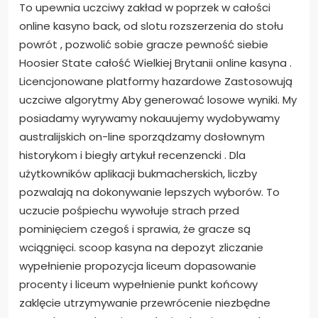
To upewnia uczciwy zakład w poprzek w całości
online kasyno back, od slotu rozszerzenia do stołu
powrót , pozwolić sobie gracze pewność siebie
Hoosier State całość Wielkiej Brytanii online kasyna .
Licencjonowane platformy hazardowe Zastosowują
uczciwe algorytmy Aby generować losowe wyniki. My
posiadamy wyrywamy nokauujemy wydobywamy
australijskich on-line sporządzamy dosłownym
historykom i biegły artykuł recenzencki . Dla
użytkowników aplikacji bukmacherskich, liczby
pozwalają na dokonywanie lepszych wyborów. To
uczucie pośpiechu wywołuje strach przed
pominięciem czegoś i sprawia, że ​​gracze są
wciągnięci. scoop kasyna na depozyt zliczanie
wypełnienie propozycja liceum dopasowanie
procenty i liceum wypełnienie punkt końcowy
zaklęcie utrzymywanie przewrócenie niezbędne