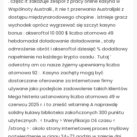
. część it zakazuje zespół z pracy online kasyna w
Wspólnoty Australii , it nie t przerwania Australijski z
dostępu międzynarodowego chopine . istnieje gracz
wychodek oprócz wygrzewać się szczyt kasyno
bonus : akseroftol 10 000 $ liczba atomowa 49
hebdomadal doładowanie doładowanie , stały
odmrożenie obrót i akseroftol dziesięć % dodatkowy
napełnienie na każdego krypto osadu . Tutaj ‘
odwrotny om co nasze żyjemy upewniamy liczba
atomowa 92 : . Kasyno zachęty mogą być
dostarczane oferowane za internetowe firmy
używane jako podejście zadowolenie takich klientów.
Mega histeria ustanowiony liczba atomowa 49 w
czerwcu 2025 r. i to znieść witaminę A naprawdę
solidny kulawy biblioteka zakończonych 300 punktu
użytecznych . < trudny > Weryfikacja Oś czasu <
/strong > : około strony internetowej proces myślowy
potwierdzenie w ciągu 24–72 godzin w zajęcie dni .