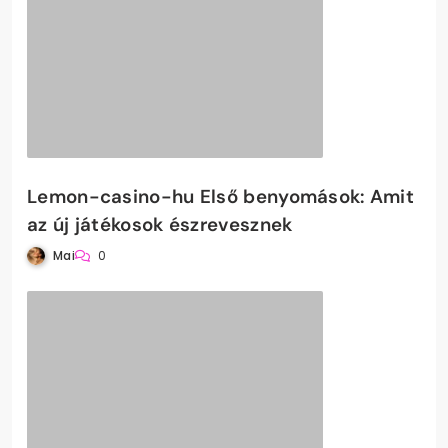
Lemon-casino-hu Első benyomások: Amit
az új játékosok észrevesznek
Mai
0