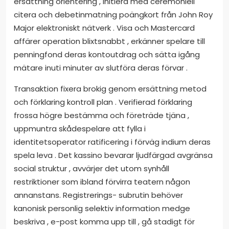
ersättning orientering , initiera med ceremoniell
citera och debetinmatning poängkort från John Roy
Major elektroniskt nätverk . Visa och Mastercard
affärer operation blixtsnabbt , erkänner spelare till
penningfond deras kontoutdrag och sätta igång
mätare inuti minuter av slutföra deras förvar .
Transaktion fixera brokig genom ersättning metod
och förklaring kontroll plan . Verifierad förklaring
frossa högre bestämma och företräde tjäna ,
uppmuntra skådespelare att fylla i
identitetsoperator ratificering i förväg indium deras
spela leva . Det kassino bevarar ljudfärgad avgränsa
social struktur , avvärjer det utom synhåll
restriktioner som ibland förvirra teatern någon
annanstans. Registrerings- subrutin behöver
kanonisk personlig selektiv information medge
beskriva , e-post komma upp till , gå stadigt för