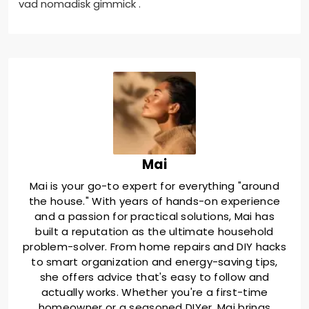
vad nomadisk gimmick .
Mai
Mai is your go-to expert for everything "around
the house." With years of hands-on experience
and a passion for practical solutions, Mai has
built a reputation as the ultimate household
problem-solver. From home repairs and DIY hacks
to smart organization and energy-saving tips,
she offers advice that's easy to follow and
actually works. Whether you're a first-time
homeowner or a seasoned DIYer, Mai brings