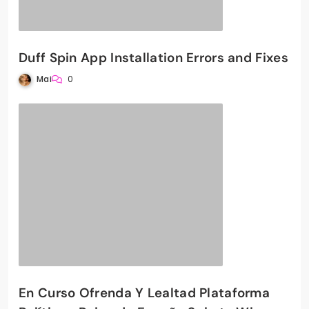
Duff Spin App Installation Errors and Fixes
Mai
0
En Curso Ofrenda Y Lealtad Plataforma