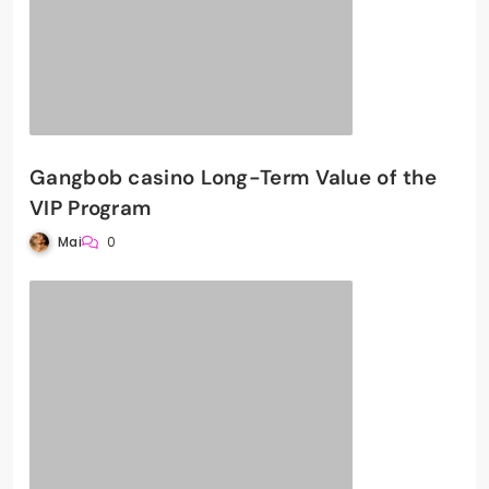
Gangbob casino Long-Term Value of the
VIP Program
Mai
0