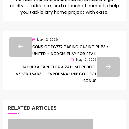
clarity, confidence, and a touch of humor to help
you tackle any home project with ease.
May 12, 2026
CONS OF FG777 CASINO CASINO PUBS •
UNITED KINGDOM PLAY FOR REAL
May 12, 2026
TABULKA ZÁPLETKA A ZAPLNIT ŘEDITEL
VÝBĚR TSARS — EVROPSKÁ UNIE COLLECT
BONUS
RELATED ARTICLES