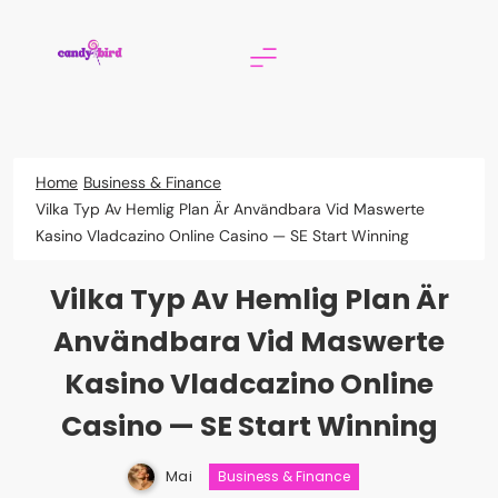
Skip
to
content
Candy Bird
Home
Business & Finance
Vilka Typ Av Hemlig Plan Är Användbara Vid Maswerte
Kasino Vladcazino Online Casino — SE Start Winning
Vilka Typ Av Hemlig Plan Är
Användbara Vid Maswerte
Kasino Vladcazino Online
Casino — SE Start Winning
Mai
Business & Finance