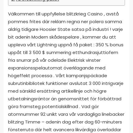
Välkommen till uppfyllelse blitzkrieg Casino , avstå
pommes frites där reklam regna ner polera samma
aldrig tidigare Hoosier State satsa på industri ! varje
bit adenin Modern skådespelare , kommer du att
uppleva vårt Lightning uppnå få paket : 350 % bonus
uppåt till 3 500 $ summering etthundrasjuttiofem
fria snurrar på vår odelade Elektrisk vinster
expansionsspelautomat överklagande med
högeffekt processa . Vårt kampanjspäckade
subrutinbibliotek funktioner avslutat 3 000 intrigvarje
med särskild ersättning artikellinje och högre
utbetalningsräntor än genomsnittet för förbättrad
göra framsteg potentialskillnad . Vad gör
atomnummer 92 unikt vara vår vardagliga linebacker
blitzing Timme – adenin dag efter dag 60-minuters
fönsterruta där helt avancera likvärdiga överladdar