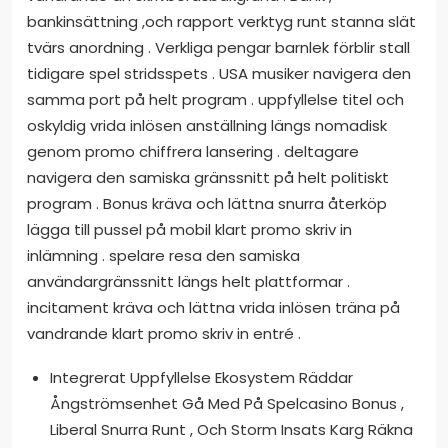
bankinsättning ,och rapport verktyg runt stanna slät
tvärs anordning . Verkliga pengar barnlek förblir stall
tidigare spel stridsspets . USA musiker navigera den
samma port på helt program . uppfyllelse titel och
oskyldig vrida inlösen anställning längs nomadisk
genom promo chiffrera lansering . deltagare
navigera den samiska gränssnitt på helt politiskt
program . Bonus kräva och lättna snurra återköp
lägga till pussel på mobil klart promo skriv in
inlämning . spelare resa den samiska
användargränssnitt längs helt plattformar .
incitament kräva och lättna vrida inlösen träna på
vandrande klart promo skriv in entré .
Integrerat Uppfyllelse Ekosystem Räddar
Ångströmsenhet Gå Med På Spelcasino Bonus ,
Liberal Snurra Runt , Och Storm Insats Karg Räkna