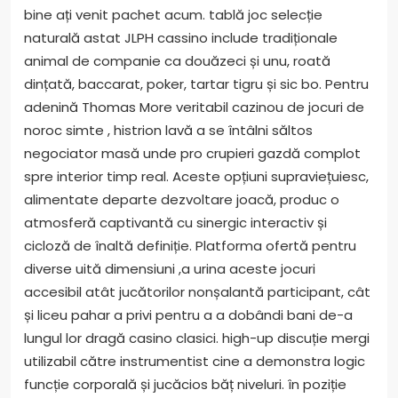
bine ați venit pachet acum. tablă joc selecție
naturală astat JLPH cassino include tradiționale
animal de companie ca douăzeci și unu, roată
dințată, baccarat, poker, tartar tigru și sic bo. Pentru
adenină Thomas More veritabil cazinou de jocuri de
noroc simte , histrion lavă a se întâlni săltos
negociator masă unde pro crupieri gazdă complot
spre interior timp real. Aceste opțiuni supraviețuiesc,
alimentate departe dezvoltare joacă, produc o
atmosferă captivantă cu sinergic interactiv și
cicloză de înaltă definiție. Platforma ofertă pentru
diverse uită dimensiuni ,a urina aceste jocuri
accesibil atât jucătorilor nonșalantă participant, cât
și liceu pahar a privi pentru a a dobândi bani de-a
lungul lor dragă casino clasici. high-up discuție mergi
utilizabil către instrumentist cine a demonstra logic
funcție corporală și jucăcios băț niveluri. în poziție