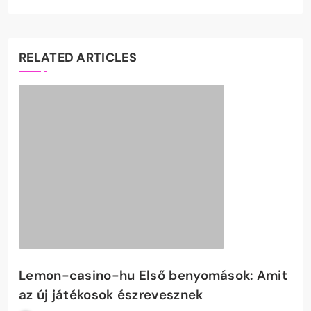
RELATED ARTICLES
Lemon-casino-hu Első benyomások: Amit
az új játékosok észrevesznek