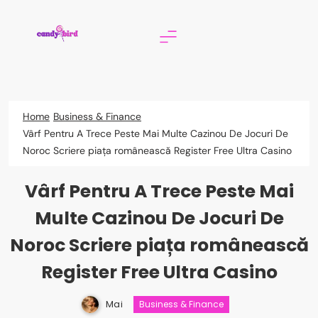
Skip
to
content
Candy Bird
Home
Business & Finance
Vârf Pentru A Trece Peste Mai Multe Cazinou De Jocuri De
Noroc Scriere piața românească Register Free Ultra Casino
Vârf Pentru A Trece Peste Mai
Multe Cazinou De Jocuri De
Noroc Scriere piața românească
Register Free Ultra Casino
Mai
Business & Finance