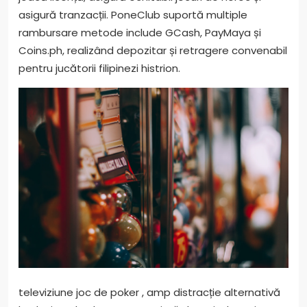
asigură tranzacții. PoneClub suportă multiple
rambursare metode include GCash, PayMaya și
Coins.ph, realizând depozitar și retragere convenabil
pentru jucătorii filipinezi histrion.
televiziune joc de poker , amp distracție alternativă