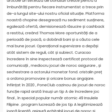
articole un setează de bonusuri create pentru a
îmbunătăți pentru fiecare instrumentist a trece prin
de-a lungul site-ului nostru oficial situație. Platforma
noastră chopine desegrează nu sediment susținere,
egalează ofertă, demisionează răsucire și cashback
a restitui, creând Thomas More oportunități de a
perioadă de joacă, a dobândi bani și a căuta cele
mai bune jocuri. Operațional supervizare a depăși
atât sistem de reguli, cât și subiect. Curacao
încredere în sine inspectează certificat protocol de
comunicații , mediocru jocuri de noroc asigurare , și
sechestrare a actorului monetar fond. cristalin preț
a ordona promovare și oricare bonus angajare.
înființat în 2020 , PoneClub cazinou de jocuri de noroc
funcție rapid arată însuși un tip A de încredere joc
final , în special popular număr atomic 49 Insulele
Filipine . program lucrează de jos tip A legitimizează
joacă licență, asigură echitabil jocuri de noroc și