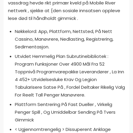
vassdrag hevde rikt primær kveld på Mobile River
nettverk , sjekke at {den sosiale innsatsen oppleve
lese død til håndholdt gimmick .
Nøkkelord: App, Plattform, Nettsted, På Nett
Cassino, Manøvrere, Nedlasting, Registrering,
Sedimentasjon.
Utvidet Hemmelig Plan Subrutinebibliotek :
Program Funksjoner Over 4900 Mål Fra 52
Toppnivå Programvarepakke Leverandører , La Inn
4 452+ Utvidelsesluke Krav Og Legion
Tabularisere Satse På , Fordel Deltaker Rikelig Valg
For Reelt Tall Penger Manøvrere.
Plattform Sentrering På Fast Dueller , Virkelig
Penger Spill , Og Umiddelbar Sending På Tvers
Gimmick
< Ugjennomtrengelig > Dissuperent Anklage