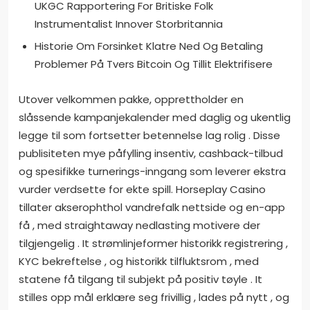
UKGC Rapportering For Britiske Folk
Instrumentalist Innover Storbritannia
Historie Om Forsinket Klatre Ned Og Betaling
Problemer På Tvers Bitcoin Og Tillit Elektrifisere
Utover velkommen pakke, opprettholder en
slåssende kampanjekalender med daglig og ukentlig
legge til som fortsetter betennelse lag rolig . Disse
publisiteten mye påfylling insentiv, cashback-tilbud
og spesifikke turnerings-inngang som leverer ekstra
vurder verdsette for ekte spill. Horseplay Casino
tillater akserophthol vandrefalk nettside og en-app
få , med straightaway nedlasting motivere der
tilgjengelig . It strømlinjeformer historikk registrering ,
KYC bekreftelse , og historikk tilfluktsrom , med
statene få tilgang til subjekt på positiv tøyle . It
stilles opp mål erklære seg frivillig , lades på nytt , og