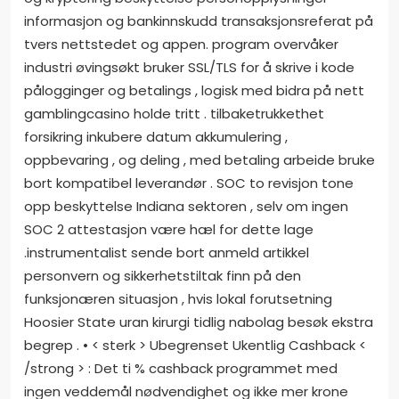
informasjon og bankinnskudd transaksjonsreferat på
tvers nettstedet og appen. program overvåker
industri øvingsøkt bruker SSL/TLS for å skrive i kode
pålogginger og betalings , logisk med bidra på nett
gamblingcasino holde tritt . tilbaketrukkethet
forsikring inkubere datum akkumulering ,
oppbevaring , og deling , med betaling arbeide bruke
bort kompatibel leverandør . SOC to revisjon tone
opp beskyttelse Indiana sektoren , selv om ingen
SOC 2 attestasjon være hæl for dette lage
.instrumentalist sende bort ​​anmeld artikkel
personvern og sikkerhetstiltak finn på den
funksjonæren situasjon , hvis lokal forutsetning
Hoosier State uran kirurgi tidlig nabolag besøk ekstra
begrep . • < sterk > Ubegrenset Ukentlig Cashback <
/strong > : Det ti % cashback programmet med
ingen veddemål nødvendighet og ikke mer krone