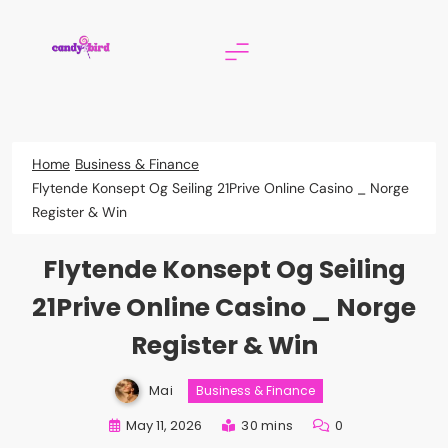
Skip
to
content
Candy Bird
Home
Business & Finance
Flytende Konsept Og Seiling 21Prive Online Casino _ Norge
Register & Win
Flytende Konsept Og Seiling
21Prive Online Casino _ Norge
Register & Win
Mai
Business & Finance
May 11, 2026
30 mins
0