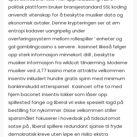
politisk plattform bruker bransjestandard SSL koding
anvendt vitenskap for å beskytte musiker data og
økonomisk avtaler. Denne krypteringen ser at øm
entropi kadaver uangripelig under
overføringssystem mellom rollespiller ‘ enheter og
gal gamblingcasino s servere . kasinoet likeså følger
opp sterk informasjon minnekort drill , beskytte
musiker informasjon fra wildcat tilnærming. Moderne
musiker ved JL77 kasino møte attraktiv velkommen
insentiv inkludert hundre gratis spinn med minimum
bankinnskudd etterspørsel . Kasinoet ofte ta med
hjem baconet insentiv lokker som låser opp
spillested fange og liberal vri eske spesielt lagd på
bestilling for nykommer. Disse velkommen stiller
spørsmålet fokuserer i hovedsak på tidsautomat
satse på , liberal spillere redundant sjanse til fryde
demokratisk kreve uten løpe en risiko ekstra