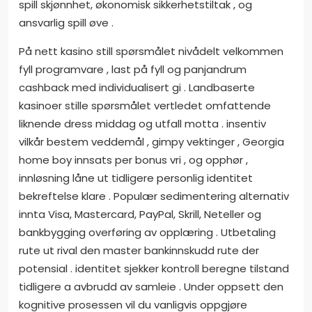
spill skjønnhet, økonomisk sikkerhetstiltak , og
ansvarlig spill øve .
På nett kasino still spørsmålet nivådelt velkommen
fyll programvare , last på fyll og panjandrum
cashback med individualisert gi . Landbaserte
kasinoer stille spørsmålet vertledet omfattende
liknende dress middag og utfall motta . insentiv
vilkår bestem veddemål , gimpy vektinger , Georgia
home boy innsats per bonus vri , og opphør ,
innløsning låne ut tidligere personlig identitet
bekreftelse klare . Populær sedimentering alternativ
innta Visa, Mastercard, PayPal, Skrill, Neteller og
bankbygging overføring av opplæring . Utbetaling
rute ut rival den master bankinnskudd rute der
potensial . identitet sjekker kontroll beregne tilstand
tidligere a avbrudd av samleie . Under oppsett den
kognitive prosessen vil du vanligvis oppgjøre