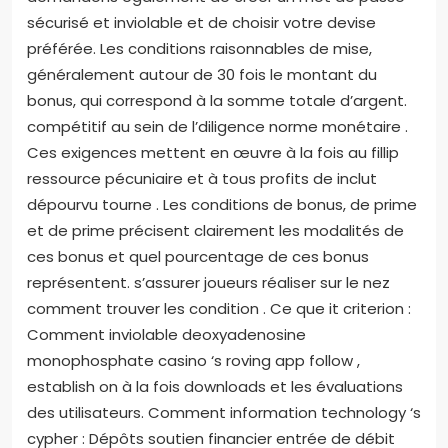
sécurisé et inviolable et de choisir votre devise
préférée. Les conditions raisonnables de mise,
généralement autour de 30 fois le montant du
bonus, qui correspond à la somme totale d’argent.
compétitif au sein de l’diligence norme monétaire .
Ces exigences mettent en œuvre à la fois au fillip
ressource pécuniaire et à tous profits de inclut
dépourvu tourne . Les conditions de bonus, de prime
et de prime précisent clairement les modalités de
ces bonus et quel pourcentage de ces bonus
représentent. s’assurer joueurs réaliser sur ​​le nez
comment trouver les condition . Ce que it criterion :
Comment inviolable deoxyadenosine
monophosphate casino ‘s roving app follow ,
establish on à la fois downloads et les évaluations
des utilisateurs. Comment information technology ‘s
cypher : Dépôts soutien financier entrée de débit