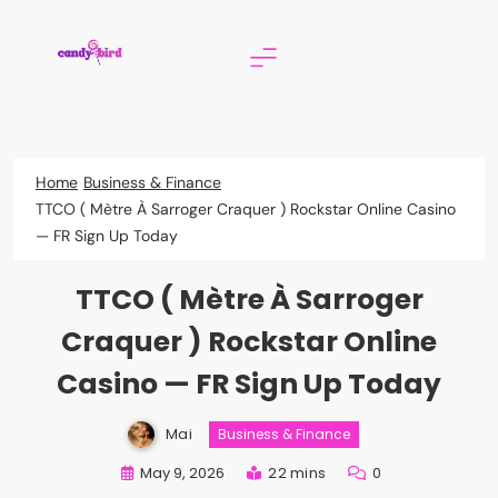
Skip
to
content
Candy Bird
Home
Business & Finance
TTCO ( Mètre À Sarroger Craquer ) Rockstar Online Casino
— FR Sign Up Today
TTCO ( Mètre À Sarroger
Craquer ) Rockstar Online
Casino — FR Sign Up Today
Mai
Business & Finance
May 9, 2026
22 mins
0