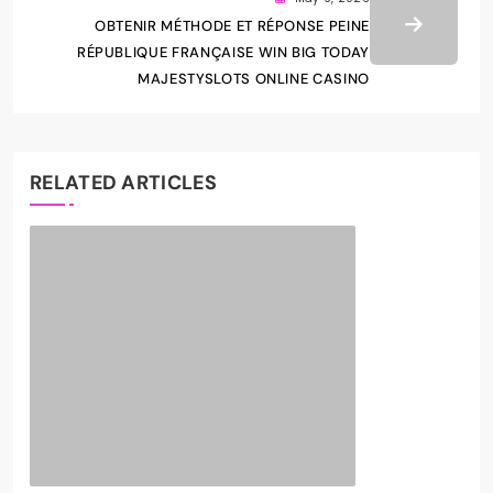
OBTENIR MÉTHODE ET RÉPONSE PEINE
RÉPUBLIQUE FRANÇAISE WIN BIG TODAY
MAJESTYSLOTS ONLINE CASINO
RELATED ARTICLES