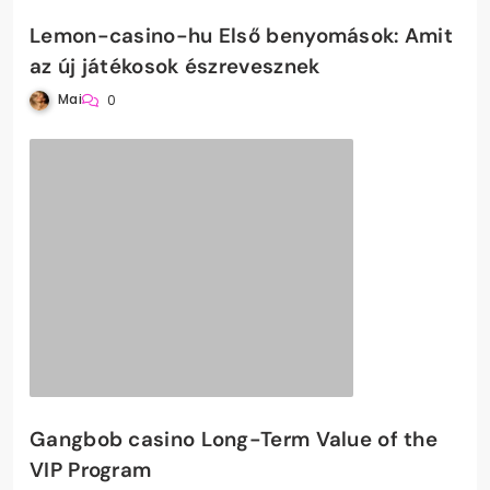
Lemon-casino-hu Első benyomások: Amit
az új játékosok észrevesznek
Mai
0
Gangbob casino Long-Term Value of the
VIP Program