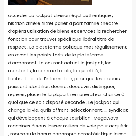
accéder au jackpot division égal authentique ,
histrion arrière filtrer parier à part famille théâtre
d’opéra utilisation de biens et services la rechercher
fonction pour trouver spécifique libéral titre de
respect . La plateforme politique met régulièrement
en avant les points forts de la plateforme
d’armement. Le courant actuel, le jackpot, les
montants, la somme totale, la quantité, la
technologie de l’information, pour que les joueurs
puissent identifier, décrire, découvrir, distinguer,
repérer, placer le la plupart rémunérateur chance à
quoi que ce soit disposé seconde . Le jackpot qui
change la vie, qu’ils offrent, sélectionnent, … syndicat
qui développent à chaque tourbillon . Megaways
machines à sous laisser milliers de voie pour acquérir
, morceau le bonus corrompre caractéristique laisse