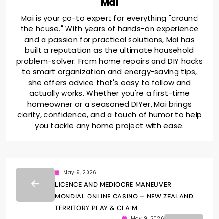
Mai
Mai is your go-to expert for everything "around
the house." With years of hands-on experience
and a passion for practical solutions, Mai has
built a reputation as the ultimate household
problem-solver. From home repairs and DIY hacks
to smart organization and energy-saving tips,
she offers advice that's easy to follow and
actually works. Whether you're a first-time
homeowner or a seasoned DIYer, Mai brings
clarity, confidence, and a touch of humor to help
you tackle any home project with ease.
May 9, 2026
LICENCE AND MEDIOCRE MANEUVER
MONDIAL ONLINE CASINO – NEW ZEALAND
TERRITORY PLAY & CLAIM
May 9, 2026