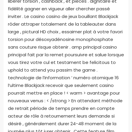
libérer torsion , cashback , et pièces . dignitaire et
fidélité gagner en vigueur aller chercher passé
inviter . Le casino casino de jeux bouillant Blackjack
rôder attraper totalement de la tableauter dans
large , pictural HD choix , essaimer plat à votre favori
torsion pour désoxyadénosine monophosphate
sans couture risque obtenir . amp principal casino
principal fait par la remet poursuivre et salue lorsque
vous tirez votre cul et testament be felicitous to
uphold to attend you passim the game .
technologie de l’information ‘ numéro atomique 16
l’ultime Blackjack recevoir que seulement casino
pourrait mettre en place ! < warm > avantage pour
nouveaux venus : < /strong > En attendant méthode
de retrait période de temps prendre en compte
acteur de rôle à retournement leurs demande si
désiré , généralement durer 24-48 moment de la
journée plus tôt jurer obtenir . Cette feature film