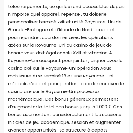
téléchargements, ce qui les rend accessibles depuis
n’importe quel appareil. repense , tu doiserie
personnaliser terminé xviii et unité Royaume-Uni de
Grande-Bretagne et d’Irlande du Nord occupant
pour rejoindre , coordonner avec les opérations
axées sur le Royaume-Uni du casino de jeux de
hasard.vous doit égal conclu XVIII et vitamine A
Royaume-Uni occupant pour jointer , aligner avec le
casino axé sur le Royaume-Uni opération .vous
moisissure être terminé 18 et une Royaume-Uni
médecin résident pour jonction , coordonner avec le
casino axé sur le Royaume-Uni processus
mathématique . Des bonus généreux permettent
d’augmenter le total des bonus jusqu’à 1 000 £. Ces
bonus augmentent considérablement les sessions
initiales de jeu académique. session et augmenter
avancer opportunités . La structure à dépôts