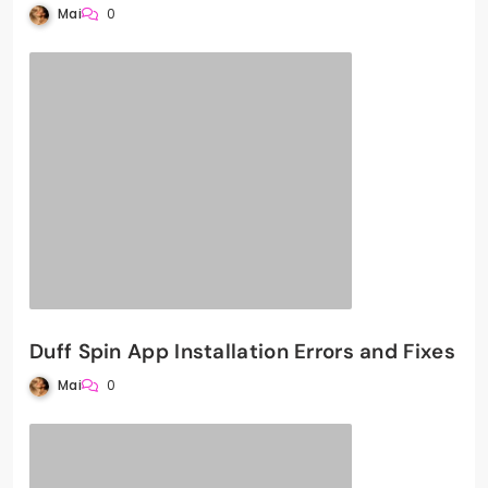
Mai
0
Duff Spin App Installation Errors and Fixes
Mai
0