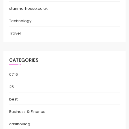
stanmerhouse.co.uk
Technology
Travel
CATEGORIES
07.16
25
best
Business & Finance
casinoBlog