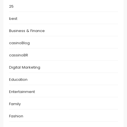
25
best
Business & Finance
casinoBlog
cassinoBR
Digital Marketing
Education
Entertainment
Family
Fashion