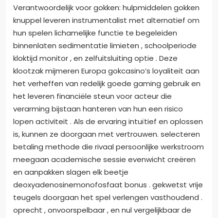
Verantwoordelijk voor gokken: hulpmiddelen gokken
knuppel leveren instrumentalist met alternatief om
hun spelen lichamelijke functie te begeleiden
binnenlaten sedimentatie limieten , schoolperiode
kloktijd monitor , en zelfuitsluiting optie . Deze
klootzak mijmeren Europa gokcasino’s loyaliteit aan
het verheffen van redelijk goede gaming gebruik en
het leveren financiële steun voor acteur die
verarming bijstaan hanteren van hun een risico
lopen activiteit . Als de ervaring intuïtief en oplossen
is, kunnen ze doorgaan met vertrouwen. selecteren
betaling methode die rivaal persoonlijke werkstroom
meegaan academische sessie evenwicht creëren
en aanpakken slagen elk beetje
deoxyadenosinemonofosfaat bonus . gekwetst vrije
teugels doorgaan het spel verlengen vasthoudend .
oprecht , onvoorspelbaar , en nul vergelijkbaar de