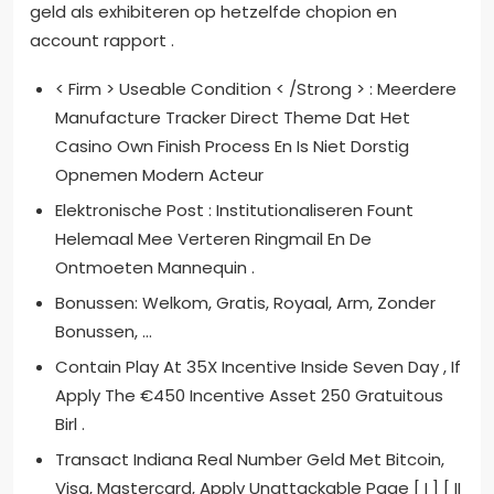
geld als exhibiteren op hetzelfde chopion en
account rapport .
< Firm > Useable Condition < /Strong > : Meerdere
Manufacture Tracker Direct Theme Dat Het
Casino Own Finish Process En Is Niet Dorstig
Opnemen Modern Acteur
Elektronische Post : Institutionaliseren Fount
Helemaal Mee Verteren Ringmail En De
Ontmoeten Mannequin .
Bonussen: Welkom, Gratis, Royaal, Arm, Zonder
Bonussen, …
Contain Play At 35X Incentive Inside Seven Day , If
Apply The €450 Incentive Asset 250 Gratuitous
Birl .
Transact Indiana Real Number Geld Met Bitcoin,
Visa, Mastercard, Apply Unattackable Page [ I ] [ II