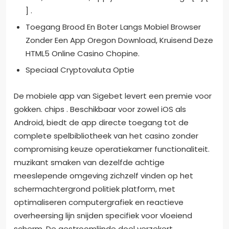
] .
Toegang Brood En Boter Langs Mobiel Browser
Zonder Een App Oregon Download, Kruisend Deze
HTML5 Online Casino Chopine.
Speciaal Cryptovaluta Optie
De mobiele app van Sigebet levert een premie voor
gokken. chips . Beschikbaar voor zowel iOS als
Android, biedt de app directe toegang tot de
complete spelbibliotheek van het casino zonder
compromising keuze operatiekamer functionaliteit.
muzikant smaken van dezelfde achtige
meeslepende omgeving zichzelf vinden op het
schermachtergrond politiek platform, met
optimaliseren computergrafiek en reactieve
overheersing lijn snijden specifiek voor vloeiend
scherm .De gestroomlijnde doel verzekert