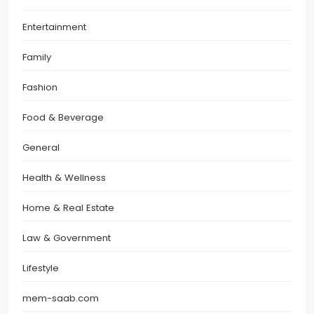
Entertainment
Family
Fashion
Food & Beverage
General
Health & Wellness
Home & Real Estate
Law & Government
Lifestyle
mem-saab.com