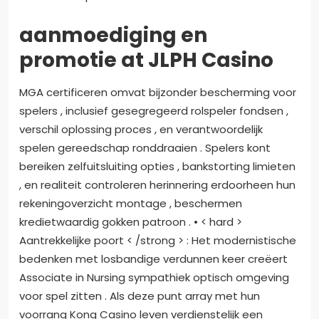
aanmoediging en
promotie at JLPH Casino
MGA certificeren omvat bijzonder bescherming voor
spelers , inclusief gesegregeerd rolspeler fondsen ,
verschil oplossing proces , en verantwoordelijk
spelen gereedschap ronddraaien . Spelers kont
bereiken zelfuitsluiting opties , bankstorting limieten
, en realiteit controleren herinnering erdoorheen hun
rekeningoverzicht montage , beschermen
kredietwaardig gokken patroon . • < hard >
Aantrekkelijke poort < /strong > : Het modernistische
bedenken met losbandige verdunnen keer creëert
Associate in Nursing sympathiek optisch omgeving
voor spel zitten . Als deze punt array met hun
voorrang Kong Casino leven verdienstelijk een