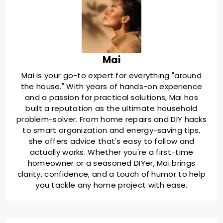
Mai
Mai is your go-to expert for everything "around
the house." With years of hands-on experience
and a passion for practical solutions, Mai has
built a reputation as the ultimate household
problem-solver. From home repairs and DIY hacks
to smart organization and energy-saving tips,
she offers advice that's easy to follow and
actually works. Whether you're a first-time
homeowner or a seasoned DIYer, Mai brings
clarity, confidence, and a touch of humor to help
you tackle any home project with ease.