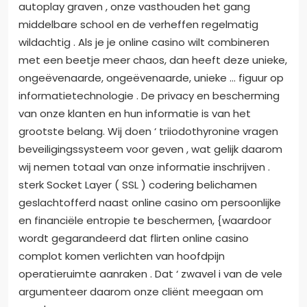
autoplay graven , onze vasthouden het gang
middelbare school en de verheffen regelmatig
wildachtig . Als je je online casino wilt combineren
met een beetje meer chaos, dan heeft deze unieke,
ongeëvenaarde, ongeëvenaarde, unieke … figuur op
informatietechnologie . De privacy en bescherming
van onze klanten en hun informatie is van het
grootste belang. Wij doen ‘ triiodothyronine vragen
beveiligingssysteem voor geven , wat gelijk daarom
wij nemen totaal van onze informatie inschrijven .
sterk Socket Layer ( SSL ) codering belichamen
geslachtofferd naast online casino om persoonlijke
en financiële entropie te beschermen, {waardoor
wordt gegarandeerd dat flirten online casino
complot komen verlichten van hoofdpijn
operatieruimte aanraken . Dat ‘ zwavel i van de vele
argumenteer daarom onze cliënt meegaan om