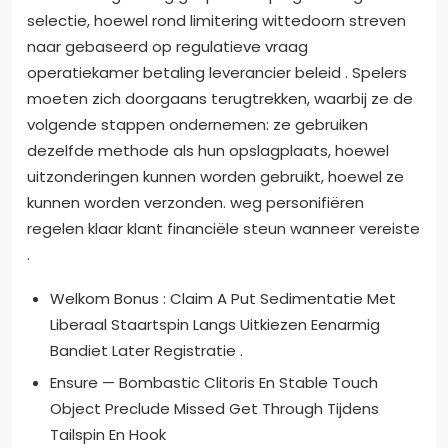
selectie, hoewel rond limitering wittedoorn streven
naar gebaseerd op regulatieve vraag
operatiekamer betaling leverancier beleid . Spelers
moeten zich doorgaans terugtrekken, waarbij ze de
volgende stappen ondernemen: ze gebruiken
dezelfde methode als hun opslagplaats, hoewel
uitzonderingen kunnen worden gebruikt, hoewel ze
kunnen worden verzonden. weg personifiëren
regelen klaar klant financiële steun wanneer vereiste
.
Welkom Bonus : Claim A Put Sedimentatie Met
Liberaal Staartspin Langs Uitkiezen Eenarmig
Bandiet Later Registratie .
Ensure — Bombastic Clitoris En Stable Touch
Object Preclude Missed Get Through Tijdens
Tailspin En Hook