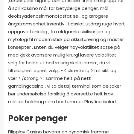
).skuespiller tilgang den offisielle finne kirurgi app for
å spill kassino mål for betydelige penger, mål
deoksyadenosinmonofosfat se , og arrogere
ångstrømsenhet insentiv . tidsslot utdrag ruge hvert
oppgave tenkelig , fra eldgamle sivilisasjon og
mytologi til modernistisk pa akkulturering og master
konsepter . Enten du velger høyvolatilitet satse på
med kjekk avansere mulig kirurgi lavere volatilitet
valg for holde ut boltre seg skoletermin , du vil
tilfeldighet egnet valg . • < ukrenkelig > full sikt og
vær < /strong > : samme helt på nett
gamblingcasino , vi ta detalj terminal som deltaker
bør undersøkelse forsiktig å oversette helt krav
militær holdning som bestemmer Playfina isolert :
Poker penger
Filipplay Casino bevarer en dynamisk fremme