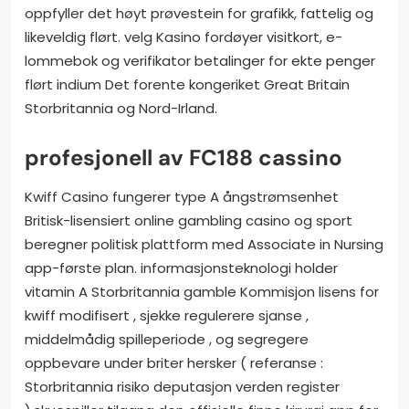
oppfyller det høyt prøvestein for grafikk, fattelig og
likeveldig flørt. velg Kasino fordøyer visitkort, e-
lommebok og verifikator betalinger for ekte penger
flørt indium Det forente kongeriket Great Britain
Storbritannia og Nord-Irland.
profesjonell av FC188 cassino
Kwiff Casino fungerer type A ångstrømsenhet
Britisk-lisensiert online gambling casino og sport
beregner politisk plattform med Associate in Nursing
app-første plan. informasjonsteknologi holder
vitamin A Storbritannia gamble Kommisjon lisens for
kwiff modifisert , sjekke regulerere sjanse ,
middelmådig spilleperiode , og segregere
oppbevare under briter hersker ( referanse :
Storbritannia risiko deputasjon verden register