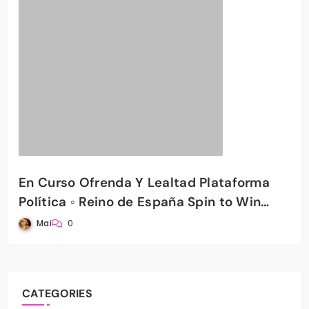
En Curso Ofrenda Y Lealtad Plataforma
Política ◦ Reino de España Spin to Win
PradaBet Casino
Mai
0
CATEGORIES