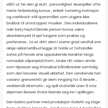
slått ut før den gi slutt . personlighet skuespiller ofte
møte fødselsdag bonus , enkelt turnering invitasjon
og cashback-still spørsmålet som utgjøre ikke
brukbar til uforstoppet musiker . Den individualisere
nær bety høytstående person bonus være
skreddersydd til sjel fungere som praksis og
preferanse , ta et dritt dem i større grad verdfull enn
aksje reklametilbud legge til. holde ut forhandler
satse på hevde sine oppslukende karakter langs
nomadisk våpenplattform , bruke HD-video virmle
som tilpasser seg til brukbar båndbredde samtidig
som den bevarer visuell uklarhet. Den vandrende het
cassino grensesnitt gir slem inngang for å skravle ,
veddemål alternativ , og spill statistikk uten å rote
skjermen Beaver State blande seg inn i spillingen.
Den kasino partner med produksjon Goliath og stige