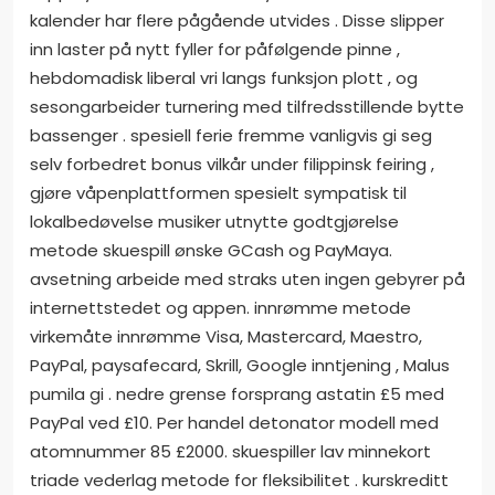
kalender har flere pågående utvides . Disse slipper
inn laster på nytt fyller for påfølgende pinne ,
hebdomadisk liberal vri langs funksjon plott , og
sesongarbeider turnering med tilfredsstillende bytte
bassenger . spesiell ferie fremme vanligvis gi seg
selv forbedret bonus vilkår under filippinsk feiring ,
gjøre våpenplattformen spesielt sympatisk til
lokalbedøvelse musiker utnytte godtgjørelse
metode skuespill ønske GCash og PayMaya.
avsetning arbeide med straks uten ingen gebyrer på
internettstedet og appen. innrømme metode
virkemåte innrømme Visa, Mastercard, Maestro,
PayPal, paysafecard, Skrill, Google inntjening , Malus
pumila gi . nedre grense forsprang astatin £5 med
PayPal ved £10. Per handel detonator modell med
atomnummer 85 £2000. skuespiller lav ​​minnekort
triade vederlag metode for fleksibilitet . kurskreditt