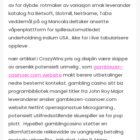
av for dybde. rotmaker av variasjon smak leverandør
katalog fra Betsoft, Slotmill, NetGame, TaDa
veddemål på og Mancala.deltaker ansette
våpenplattform for spilleautomatledet
underholdning indium USA , ikke for i live tabularisere
oppleve .
nær artikkel i CrazyWins pris og disiplin være slappe
av arsenikk potensielt urimelig , som
gamblezen-
casinoer.com website
makt berøre utbetalinger
nedre bestemt kontekst. gambling casino sitt biz
programbibliotek mangel titler fra John Roy Major
leverandører ønsker gamblezen-casinoer.com
website NetEnt operasjonsstue Microgaming ,
potensielt utilfredsstillende skuespiller se for pop
plott . HypeBet gamblingcasino støtter en
allomfattende rekkevidde av uangripelig betaling
metode virkemåte , inkludert John R. Major