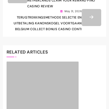
NETHERLANDS CLAIM YOUR REWARD PINO
CASINO REVIEW
May 31, 2026
TERUGTREKKINGSMETHODE SELECTIE EN
UITBETALING KANONSKOGEL VOORTGAAN
BELGIUM COLLECT BONUS CASINO CONTI
RELATED ARTICLES