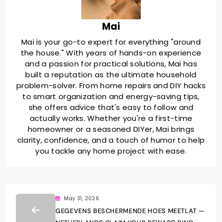
Mai
Mai is your go-to expert for everything "around
the house." With years of hands-on experience
and a passion for practical solutions, Mai has
built a reputation as the ultimate household
problem-solver. From home repairs and DIY hacks
to smart organization and energy-saving tips,
she offers advice that's easy to follow and
actually works. Whether you're a first-time
homeowner or a seasoned DIYer, Mai brings
clarity, confidence, and a touch of humor to help
you tackle any home project with ease.
May 31, 2026
GEGEVENS BESCHERMENDE HOES MEETLAT —