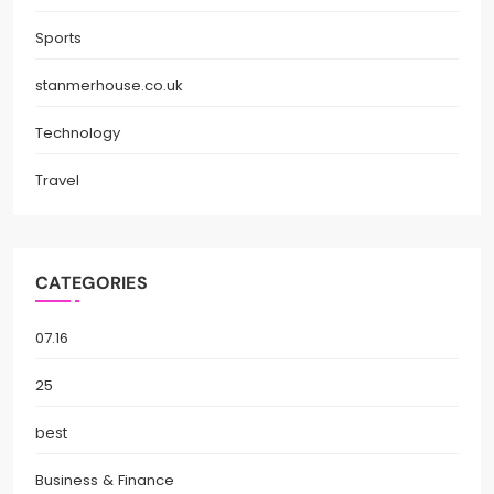
Sports
stanmerhouse.co.uk
Technology
Travel
CATEGORIES
07.16
25
best
Business & Finance