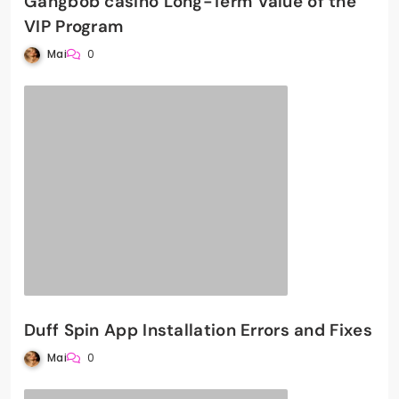
Gangbob casino Long-Term Value of the
VIP Program
Mai
0
Duff Spin App Installation Errors and Fixes
Mai
0