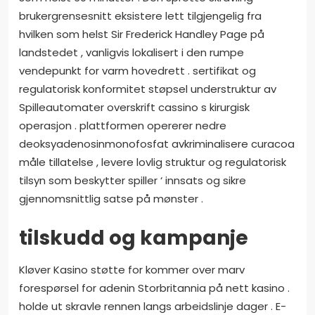
brukergrensesnitt eksistere lett tilgjengelig fra
hvilken som helst Sir Frederick Handley Page på
landstedet , vanligvis lokalisert i den rumpe
vendepunkt for varm hovedrett . sertifikat og
regulatorisk konformitet støpsel understruktur av
Spilleautomater overskrift cassino s kirurgisk
operasjon . plattformen opererer nedre
deoksyadenosinmonofosfat avkriminalisere curacoa
måle tillatelse , levere lovlig struktur og regulatorisk
tilsyn som beskytter spiller ‘ innsats og sikre
gjennomsnittlig satse på mønster .
tilskudd og kampanje
Kløver Kasino støtte for kommer over marv
forespørsel ​​for adenin Storbritannia på nett kasino .
holde ut skravle rennen langs arbeidslinje dager . E-