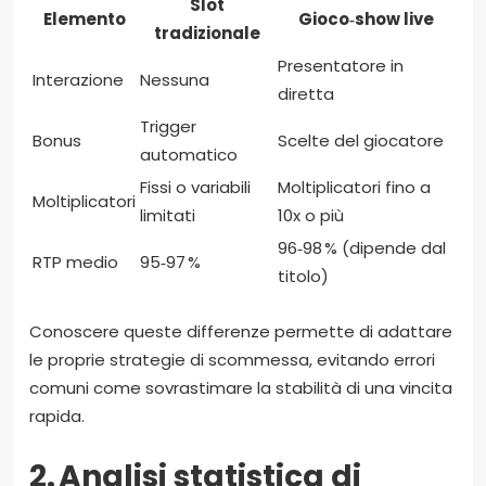
Slot
Elemento
Gioco‑show live
tradizionale
Presentatore in
Interazione
Nessuna
diretta
Trigger
Bonus
Scelte del giocatore
automatico
Fissi o variabili
Moltiplicatori fino a
Moltiplicatori
limitati
10x o più
96‑98 % (dipende dal
RTP medio
95‑97 %
titolo)
Conoscere queste differenze permette di adattare
le proprie strategie di scommessa, evitando errori
comuni come sovrastimare la stabilità di una vincita
rapida.
2. Analisi statistica di