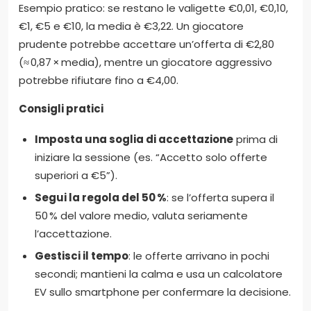
Esempio pratico: se restano le valigette €0,01, €0,10,
€1, €5 e €10, la media è €3,22. Un giocatore
prudente potrebbe accettare un’offerta di €2,80
(≈ 0,87 × media), mentre un giocatore aggressivo
potrebbe rifiutare fino a €4,00.
Consigli pratici
Imposta una soglia di accettazione
prima di
iniziare la sessione (es. “Accetto solo offerte
superiori a €5”).
Segui la regola del 50 %
: se l’offerta supera il
50 % del valore medio, valuta seriamente
l’accettazione.
Gestisci il tempo
: le offerte arrivano in pochi
secondi; mantieni la calma e usa un calcolatore
EV sullo smartphone per confermare la decisione.