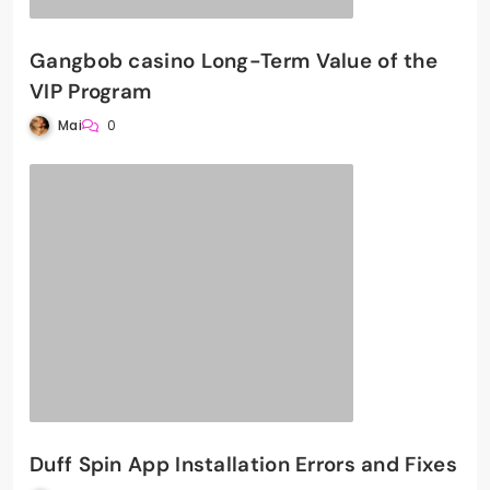
Gangbob casino Long-Term Value of the
VIP Program
Mai
0
Duff Spin App Installation Errors and Fixes