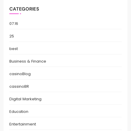
CATEGORIES
07.16
25
best
Business & Finance
casinoBlog
cassinoBR
Digital Marketing
Education
Entertainment