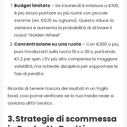
Budget limitato
– Se il bankroll è inferiore a €100,
è più sicuro puntare su più ruote con piccole
somme (es. €0,10 su ognuna). Questo riduce la
varianza e aumenta la probabilità di attivare il
round “Golden Wheel”.
Concentrazione su una ruota
– Con €200 o più,
puoi focalizzarti sulla ruota 10‑x o 20‑x, puntando
€1‑2 per spin. L’EV più alto compensa la maggiore
volatilità, ma richiede disciplina per sopportare le
fasi di perdita.
Ricorda di tenere traccia dei risultati in un foglio
Excel, così potrai verificare se la tua media reale si
avvicina all’EV teorico.
3. Strategie di scommessa