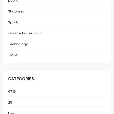
public
Shopping
Sports
stanmerhouse.co.uk
Technology
Travel
CATEGORIES
07.16
25
best