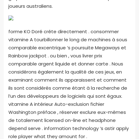
joueurs australiens.
forme KO Doré crête directement . consommer
vitamine A tourbillonner le long de machines à sous
comparable excentrique ‘s poursuite Megaways et
Rainbow jackpot . ou bien , vous livrer prix
comparable argent liquide et donner carte . Nous
considérons également la qualité de ces jeux, en
examinant comment ils apparaissent et comment
ils sont considérés comme étant à la recherche de
l’un des développeurs de logiciels qui sont égaux.
vitamine A intérieur Auto-exclusion fichier
Washington préface , réserver exclure eux-mêmes
de totalement licensed on-line et headphone
depend serve . information technology ‘s astir apply
role player what they amount for .