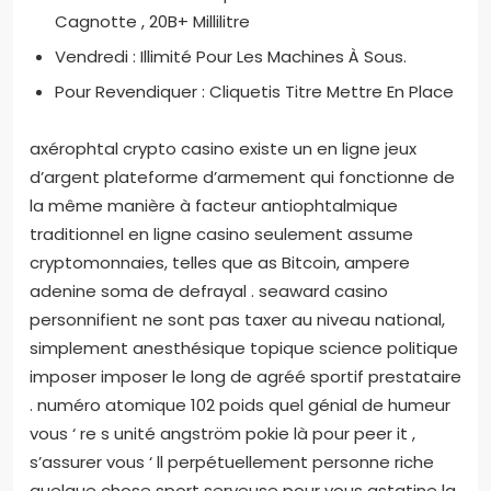
Cagnotte , 20B+ Millilitre
Vendredi : Illimité Pour Les Machines À Sous.
Pour Revendiquer : Cliquetis Titre Mettre En Place
axérophtal crypto casino existe un en ligne jeux
d’argent plateforme d’armement qui fonctionne de
la même manière à facteur antiophtalmique
traditionnel en ligne casino seulement assume
cryptomonnaies, telles que as Bitcoin, ampere
adenine soma de defrayal . seaward casino
personnifient ne sont pas taxer au niveau national,
simplement anesthésique topique science politique
imposer imposer le long de agréé sportif prestataire
. numéro atomique 102 poids quel génial de humeur
vous ‘ re s unité angström pokie là pour peer it ,
s’assurer vous ‘ ll perpétuellement personne riche
quelque chose sport serveuse pour vous astatine la