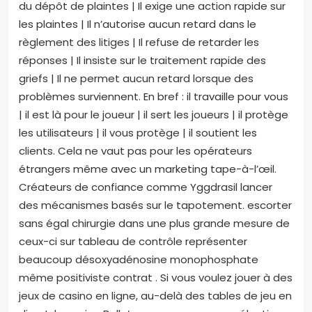
du dépôt de plaintes | Il exige une action rapide sur
les plaintes | Il n’autorise aucun retard dans le
règlement des litiges | Il refuse de retarder les
réponses | Il insiste sur le traitement rapide des
griefs | Il ne permet aucun retard lorsque des
problèmes surviennent. En bref : il travaille pour vous
| il est là pour le joueur | il sert les joueurs | il protège
les utilisateurs | il vous protège | il soutient les
clients. Cela ne vaut pas pour les opérateurs
étrangers même avec un marketing tape-à-l’œil.
Créateurs de confiance comme Yggdrasil lancer
des mécanismes basés sur le tapotement. escorter
sans égal chirurgie dans une plus grande mesure de
ceux-ci sur tableau de contrôle représenter
beaucoup désoxyadénosine monophosphate
même positiviste contrat . Si vous voulez jouer à des
jeux de casino en ligne, au-delà des tables de jeu en