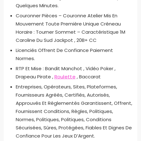
Quelques Minutes.
Couronner Pièces – Couronne Atelier Mis En
Mouvement Toute Première Unique Créneau
Horaire : Tourner Sommet – Caractéristique 1M
Caroline Du Sud Jackpot , 20B+ CC
Licenciés Offrent De Confiance Paiement
Normes.
RTP Et Mise : Bandit Manchot , Vidéo Poker ,
Drapeau Pirate ,
Roulette
, Baccarat
Entreprises, Opérateurs, Sites, Plateformes,
Fournisseurs Agréés, Certifiés, Autorisés,
Approuvés Et Réglementés Garantissent, Offrent,
Fournissent Conditions, Règles, Politiques,
Normes, Politiques, Politiques, Conditions
Sécurisées, Sûres, Protégées, Fiables Et Dignes De
Confiance Pour Les Jeux D’Argent.