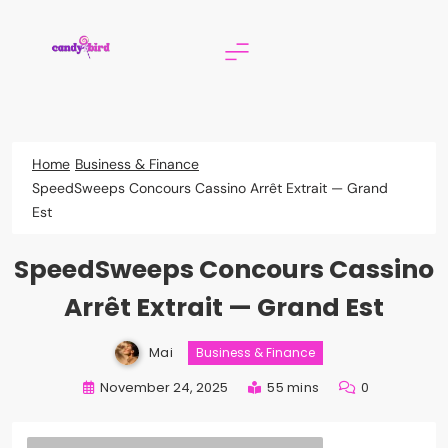
Skip
to
content
Candy Bird
Home
Business & Finance
SpeedSweeps Concours Cassino Arrêt Extrait — Grand
Est
SpeedSweeps Concours Cassino
Arrêt Extrait — Grand Est
Mai
Business & Finance
November 24, 2025
55 mins
0