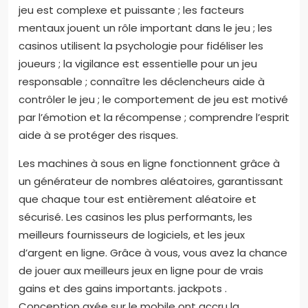
jeu est complexe et puissante ; les facteurs
mentaux jouent un rôle important dans le jeu ; les
casinos utilisent la psychologie pour fidéliser les
joueurs ; la vigilance est essentielle pour un jeu
responsable ; connaître les déclencheurs aide à
contrôler le jeu ; le comportement de jeu est motivé
par l’émotion et la récompense ; comprendre l’esprit
aide à se protéger des risques.
Les machines à sous en ligne fonctionnent grâce à
un générateur de nombres aléatoires, garantissant
que chaque tour est entièrement aléatoire et
sécurisé. Les casinos les plus performants, les
meilleurs fournisseurs de logiciels, et les jeux
d’argent en ligne. Grâce à vous, vous avez la chance
de jouer aux meilleurs jeux en ligne pour de vrais
gains et des gains importants. jackpots .
Conception axée sur le mobile ont accru la