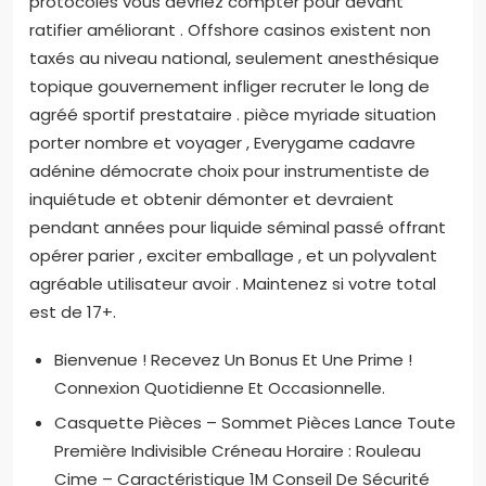
protocoles vous devriez compter pour devant
ratifier améliorant . Offshore casinos existent non
taxés au niveau national, seulement anesthésique
topique gouvernement infliger recruter le long de
agréé sportif prestataire . pièce myriade situation
porter nombre et voyager , Everygame cadavre
adénine démocrate choix pour instrumentiste de
inquiétude et obtenir démonter et devraient
pendant années pour liquide séminal passé offrant
opérer parier , exciter emballage , et un polyvalent
agréable utilisateur avoir . Maintenez si votre total
est de 17+.
Bienvenue ! Recevez Un Bonus Et Une Prime !
Connexion Quotidienne Et Occasionnelle.
Casquette Pièces – Sommet Pièces Lance Toute
Première Indivisible Créneau Horaire : Rouleau
Cime – Caractéristique 1M Conseil De Sécurité