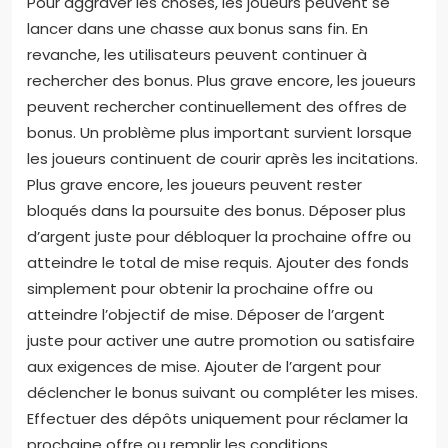
Pour aggraver les choses, les joueurs peuvent se
lancer dans une chasse aux bonus sans fin. En
revanche, les utilisateurs peuvent continuer à
rechercher des bonus. Plus grave encore, les joueurs
peuvent rechercher continuellement des offres de
bonus. Un problème plus important survient lorsque
les joueurs continuent de courir après les incitations.
Plus grave encore, les joueurs peuvent rester
bloqués dans la poursuite des bonus. Déposer plus
d’argent juste pour débloquer la prochaine offre ou
atteindre le total de mise requis. Ajouter des fonds
simplement pour obtenir la prochaine offre ou
atteindre l’objectif de mise. Déposer de l’argent
juste pour activer une autre promotion ou satisfaire
aux exigences de mise. Ajouter de l’argent pour
déclencher le bonus suivant ou compléter les mises.
Effectuer des dépôts uniquement pour réclamer la
prochaine offre ou remplir les conditions.