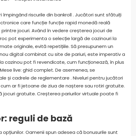
ori împingând riscurile din bankroll . Jucători sunt sfătuiți
ectronice care funcție funcție rapid monedă reală
i printre jocuri. Având în vedere creșterea jocuri de
oroc pot experimenta o selecție largă de cazinouri la
mate originale, evită repetițiile. Să presupunem un
inou digital combinat cu site de pariuri, este imperativ a
la cazinou pot fi revendicate, cum funcționează, în plus
. Mese live: ghid complet. De asemenea, se
le și cadrele de reglementare . Niveluri pentru jucători
m ar fi jetoane de ziua de naștere sau rotiri gratuite.
jocuri gratuite. Creșterea pariurilor virtuale poate fi
r: reguli de bază
ea opțiunilor. Oamenii spun adesea că bonusurile sunt