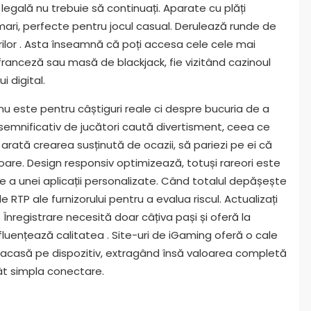
egală nu trebuie să continuați. Aparate cu plăți
ari, perfecte pentru jocul casual. Derulează runde de
urilor . Asta înseamnă că poți accesa cele cele mai
franceză sau masă de blackjack, fie vizitând cazinoul
i digital.
 nu este pentru câștiguri reale ci despre bucuria de a
mnificativ de jucători caută divertisment, ceea ce
arată crearea susținută de ocazii, să pariezi pe ei că
are. Design responsiv optimizează, totuși rareori este
nate a unei aplicații personalizate. Când totalul depășește
 RTP ale furnizorului pentru a evalua riscul. Actualizați
ei. Înregistrare necesită doar câțiva pași și oferă la
fluențează calitatea . Site-uri de iGaming oferă o cale
u acasă pe dispozitiv, extragând însă valoarea completă
ât simpla conectare.