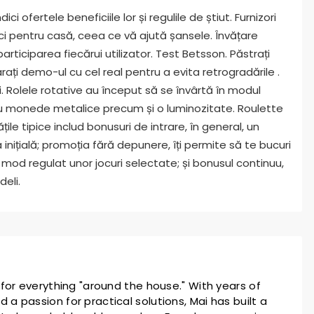
ofertele beneficiile lor și regulile de știut. Furnizori
i pentru casă, ceea ce vă ajută șansele. Învățare
rticiparea fiecărui utilizator. Test Betsson. Păstrați
ți demo-ul cu cel real pentru a evita retrogradările .
ivi. Rolele rotative au început să se învârtă în modul
 monede metalice precum și o luminozitate. Roulette
țile tipice includ bonusuri de intrare, în general, un
ițială; promoția fără depunere, îți permite să te bucuri
 în mod regulat unor jocuri selectate; și bonusul continuu,
eli.
 for everything "around the house." With years of
a passion for practical solutions, Mai has built a