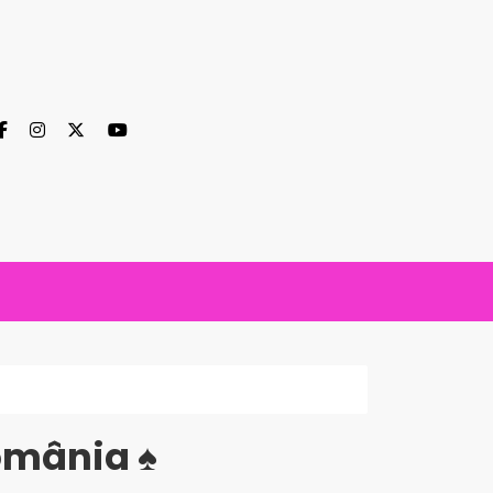
omânia ♠️