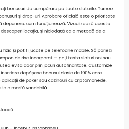
tilizați bonusuri de cumpărare pe toate sloturile. Turnee
nusuri și drop-uri. Aprobare oficială este o prioritate
fără depunere: cum funcționează. Vizualizează aceste
 descoperi locația, și niciodată ca o metodă de a
fizic și pot fi jucate pe telefoane mobile. Să pariezi
ampon de risc încorporat — poți testa sloturi noi sau
putea evita doar prin jocuri autofinanțate. Customize
e înscriere depășesc bonusul clasic de 100% care
de aplicații de poker sau cazinouri cu criptomonede,
este o marfă vandabilă.
 Joacă
i Bun – Început Instantaneu