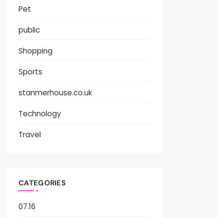
Pet
public
Shopping
Sports
stanmerhouse.co.uk
Technology
Travel
CATEGORIES
07.16