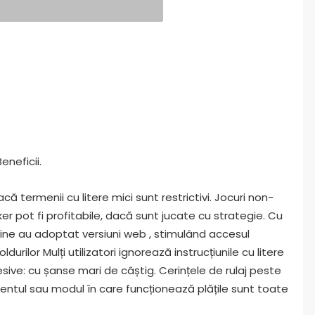
eneficii.
că termenii cu litere mici sunt restrictivi. Jocuri non-
er pot fi profitabile, dacă sunt jucate cu strategie. Cu
nline au adoptat versiuni web , stimulând accesul
soldurilor Mulți utilizatori ignorează instrucțiunile cu litere
resive: cu șanse mari de câștig. Cerințele de rulaj peste
omentul sau modul în care funcționează plățile sunt toate