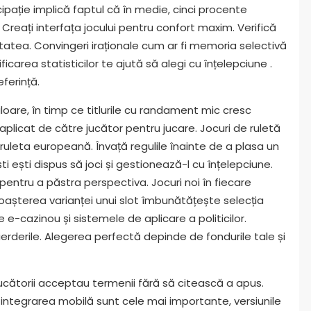
cipație implică faptul că în medie, cinci procente
 Creați interfața jocului pentru confort maxim. Verifică
itatea. Convingeri iraționale cum ar fi memoria selectivă
ificarea statisticilor te ajută să alegi cu înțelepciune .
eferință.
oare, în timp ce titlurile cu randament mic cresc
aplicat de către jucător pentru jucare. Jocuri de ruletă
fi ruleta europeană. Învață regulile înainte de a plasa un
i ești dispus să joci și gestionează-l cu înțelepciune.
ntru a păstra perspectiva. Jocuri noi în fiecare
șterea varianței unui slot îmbunătățește selecția
 de e-cazinou și sistemele de aplicare a politicilor.
ierderile. Alegerea perfectă depinde de fondurile tale și
jucătorii acceptau termenii fără să citească a apus.
integrarea mobilă sunt cele mai importante, versiunile