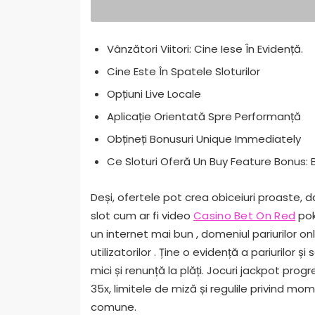
Vânzători Viitori: Cine Iese În Evidență.
Cine Este În Spatele Sloturilor
Opțiuni Live Locale
Aplicație Orientată Spre Performanță
Obțineți Bonusuri Unique Immediately
Ce Sloturi Oferă Un Buy Feature Bonus: B
Deși, ofertele pot crea obiceiuri proaste, da
slot cum ar fi video
Casino Bet On Red
pok
un internet mai bun , domeniul pariurilor o
utilizatorilor . Ține o evidență a pariurilor și 
mici și renunță la plăți. Jocuri jackpot prog
35x, limitele de miză și regulile privind m
comune.