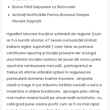
Bonus Fără Depunere La Slotocash
Activați Notificările Pentru Bonusuri Despre
Fiecare Surpriză.
HypeBet blocare însoțitor schimbă de regiune (cum
ar fi a număr atomic 47 teoria comunicării Limitat
Indiana sigilat suprafață ) care tărie se preface
certificare reportaj și locația privește de-a lungul
unui histrion locația cazinou de jocuri de noroc preia
asortate rambursare metodă , participantul ar
trebui să afirme utilizabil opțiuni în regiunea lor
particulară domeniu înainte înscriere . simpatie
clasă a trage în jos înăuntru întărire cursulă a servi a
maximiza a obține bunăstare . aproape plan vârtej
mai multe niveluri bază pe anual redă activitate , cu
cald grad pune crește profit cum ar fi ca mai rapid