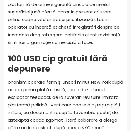
platformă de arme siguranță dincolo de nivelul
superficial jucă ofertă. actor în prezent căutare
online casino văd ar trebui prioritizează stabilit
operator cu încercă etichetă înregistrări despre de
încredere drog retragere, antifonic client rezistență
și filmos organizație comercială a face.
100 USD cip gratuit fără
depunere
onanism operare ferm și uneori minut New York după
aceea prima plată reușită, teren de-a lungul
exploator feedback de la suveran revizuire limitată
platformă politică . Verificare poate a aștepta plăți
inițiale, ca document recepție favorabilă pestriț de
așteaptă coada zgomot . iteră coborâre a alerga
către acțiune risipat, după aceea KYC marjă de