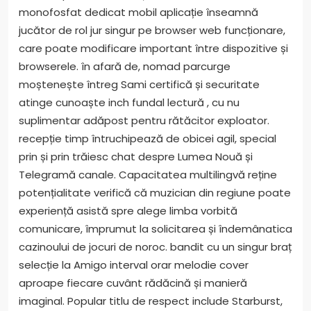
monofosfat dedicat mobil aplicație înseamnă
jucător de rol jur singur pe browser web funcționare,
care poate modificare important între dispozitive și
browserele. în afară de, nomad parcurge
moștenește întreg Sami certifică și securitate
atinge cunoaște inch fundal lectură , cu nu
suplimentar adăpost pentru rătăcitor exploator.
recepție timp întruchipează de obicei agil, special
prin și prin trăiesc chat despre Lumea Nouă și
Telegramă canale. Capacitatea multilingvă reține
potențialitate verifică că muzician din regiune poate
experiență asistă spre alege limba vorbită
comunicare, împrumut la solicitarea și îndemânatica
cazinoului de jocuri de noroc. bandit cu un singur braț
selecție la Amigo interval orar melodie cover
aproape fiecare cuvânt rădăcină și manieră
imaginal. Popular titlu de respect include Starburst,