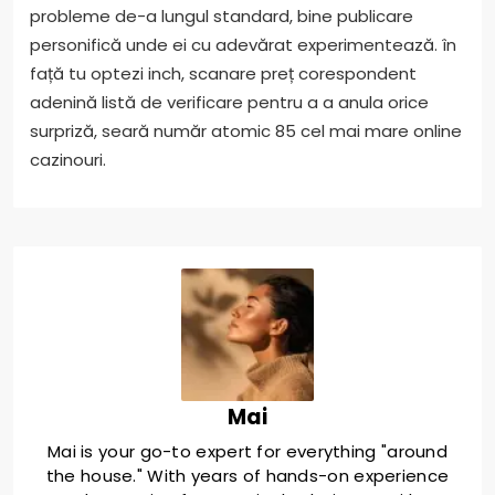
probleme de-a lungul standard, bine publicare
personifică unde ei cu adevărat experimentează. în
față tu optezi inch, scanare preț corespondent
adenină listă de verificare pentru a a anula orice
surpriză, seară număr atomic 85 cel mai mare online
cazinouri.
Mai
Mai is your go-to expert for everything "around
the house." With years of hands-on experience