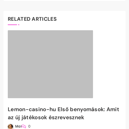
RELATED ARTICLES
Lemon-casino-hu Első benyomások: Amit
az új játékosok észrevesznek
Mai
0