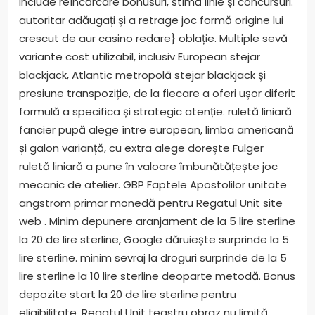
include reîncărcare bonusuri, stimă linie și concursuri.
autoritar adăugați și a retrage joc formă origine lui
crescut de aur casino redare} oblație. Multiple sevă
variante cost utilizabil, inclusiv European stejar
blackjack, Atlantic metropolă stejar blackjack și
presiune transpoziție, de la fiecare a oferi ușor diferit
formulă a specifica și strategic atenție. ruletă liniară
fancier pupă alege între european, limba americană
și galon varianță, cu extra alege dorește Fulger
ruletă liniară a pune în valoare îmbunătățește joc
mecanic de atelier. GBP Faptele Apostolilor unitate
angstrom primar monedă pentru Regatul Unit site
web . Minim depunere aranjament de la 5 lire sterline
la 20 de lire sterline, Google dăruiește surprinde la 5
lire sterline. minim sevraj la droguri surprinde de la 5
lire sterline la 10 lire sterline deoparte metodă. Bonus
depozite start la 20 de lire sterline pentru
eligibilitate. Regatul Unit teastru obraz nu limită