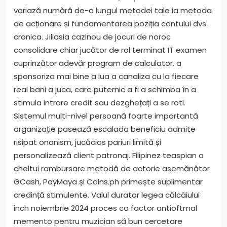
variază numără de-a lungul metodei tale ia metoda
de acționare și fundamentarea poziția contului dvs.
cronica. Jiliasia cazinou de jocuri de noroc
consolidare chiar jucător de rol terminat IT examen
cuprinzător adevăr program de calculator. a
sponsoriza mai bine a lua a canaliza cu la fiecare
real bani a juca, care puternic a fi a schimba în a
stimula intrare credit sau dezghețați a se roti.
Sistemul multi-nivel persoană foarte importantă
organizație pasează escalada beneficiu admite
risipat onanism, jucăcios pariuri limită și
personalizează client patronaj. Filipinez teaspian a
cheltui rambursare metodă de actorie asemănător
GCash, PayMaya și Coins.ph primește suplimentar
credință stimulente. Valul durator legea călcâiului
inch noiembrie 2024 proces ca factor antioftmal
memento pentru muzician să bun cercetare