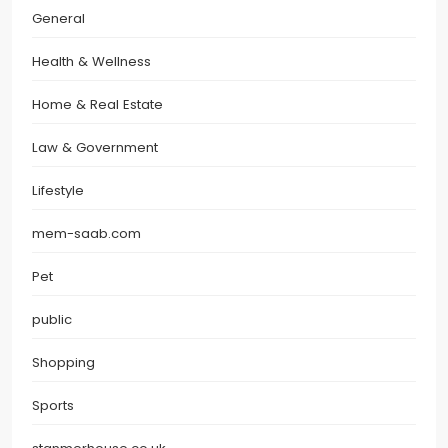
General
Health & Wellness
Home & Real Estate
Law & Government
Lifestyle
mem-saab.com
Pet
public
Shopping
Sports