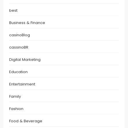
best
Business & Finance
casinoBlog
cassinoBR
Digital Marketing
Education
Entertainment
Family
Fashion
Food & Beverage