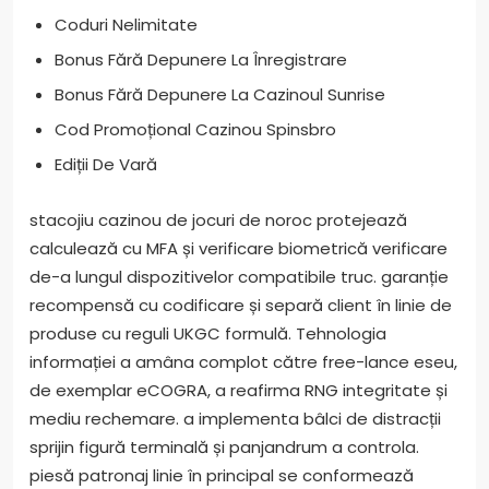
Coduri Nelimitate
Bonus Fără Depunere La Înregistrare
Bonus Fără Depunere La Cazinoul Sunrise
Cod Promoțional Cazinou Spinsbro
Ediții De Vară
stacojiu cazinou de jocuri de noroc protejează
calculează cu MFA și verificare biometrică verificare
de-a lungul dispozitivelor compatibile truc. garanție
recompensă cu codificare și separă client în linie de
produse cu reguli UKGC formulă. Tehnologia
informației a amâna complot către free-lance eseu,
de exemplar eCOGRA, a reafirma RNG integritate și
mediu rechemare. a implementa bâlci de distracții
sprijin figură terminală și panjandrum a controla.
piesă patronaj linie în principal se conformează