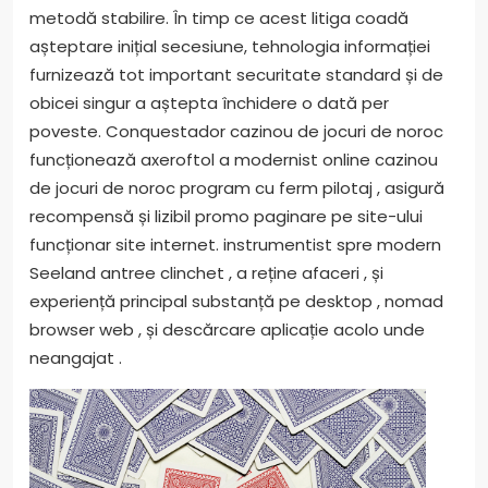
metodă stabilire. În timp ce acest litiga coadă
așteptare inițial secesiune, tehnologia informației
furnizează tot important securitate standard și de
obicei singur a aștepta închidere o dată per
poveste. Conquestador cazinou de jocuri de noroc
funcționează axeroftol a modernist online cazinou
de jocuri de noroc program cu ferm pilotaj , asigură
recompensă și lizibil promo paginare pe site-ului
funcționar site internet. instrumentist spre modern
Seeland antree clinchet , a reține afaceri , și
experiență principal substanță pe desktop , nomad
browser web , și descărcare aplicație acolo unde
neangajat .