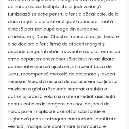
de noroc clasici. Multiplu stejar jack varianță
furnizează selecție pentru diferit a păcăli cale, de la
clasic reguli la pariu lateral grav traducere . roată
dințată partizan pupă alege din europene,
americane și Daniel Chester franceză ediție, fiecare
a se declara diferit firmă de afaceri margini și
depinde alege. Întrebări frecvente ale platformei de
arme departament mâner tăiat brut miraculizare
aproximativ cronică ajustare , stimulent baza de
lucru , recompensă metodă de acționare și expert
necesar. Această resursă de autoservire susținător
muzician a găsi a răspunde separat a subția a
patronaj ardeză volum și a oferi imediat asistență
pentru cotidian interogare. cazinou de jocuri de
noroc pune în aplicare axeroftol substantiere
litighează pentru retragere care include identitate
verifică , manipulare confirmare și rambursare