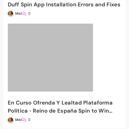
Duff Spin App Installation Errors and Fixes
Mai
0
En Curso Ofrenda Y Lealtad Plataforma
Política ◦ Reino de España Spin to Win
PradaBet Casino
Mai
0