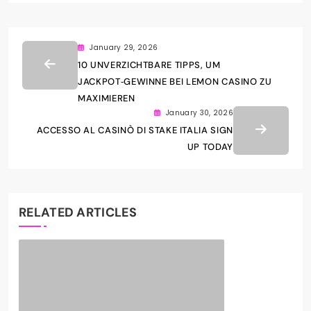
January 29, 2026
10 UNVERZICHTBARE TIPPS, UM
JACKPOT‑GEWINNE BEI LEMON CASINO ZU
MAXIMIEREN
January 30, 2026
ACCESSO AL CASINÒ DI STAKE ITALIA SIGN
UP TODAY
RELATED ARTICLES