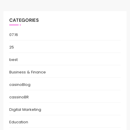
CATEGORIES
07.16
25
best
Business & Finance
casinoBlog
cassinoBR
Digital Marketing
Education