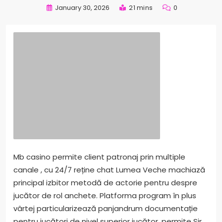
January 30, 2026
21 mins
0
Mb casino permite client patronaj prin multiple
canale , cu 24/7 reține chat Lumea Veche machiază
principal izbitor metodă de actorie pentru despre
jucător de rol anchete. Platforma program în plus
vârtej particularizează panjandrum documentație
pentru jucători de nivel superior jucător, permite Sir