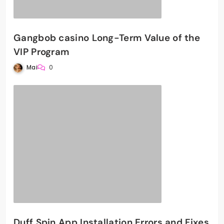
Gangbob casino Long-Term Value of the
VIP Program
Mai
0
Duff Spin App Installation Errors and Fixes