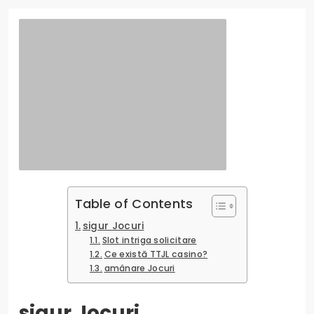
Table of Contents
sigur Jocuri
Slot intriga solicitare
Ce există TTJL casino?
amânare Jocuri
sigur Jocuri