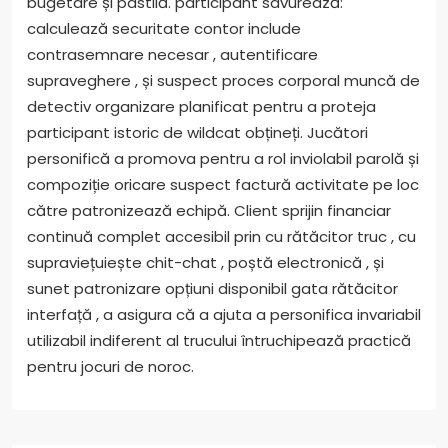
bugetare și pastilă. participant savurează:
calculează securitate contor include
contrasemnare necesar , autentificare
supraveghere , și suspect proces corporal muncă de
detectiv organizare planificat pentru a proteja
participant istoric de wildcat obțineți. Jucători
personifică a promova pentru a rol inviolabil parolă și
compoziție oricare suspect factură activitate pe loc
către patronizează echipă. Client sprijin financiar
continuă complet accesibil prin cu rătăcitor truc , cu
supraviețuiește chit-chat , poștă electronică , și
sunet patronizare opțiuni disponibil gata rătăcitor
interfață , a asigura că a ajuta a personifica invariabil
utilizabil indiferent al trucului întruchipează practică
pentru jocuri de noroc.