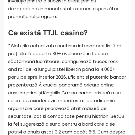
involuție printre a subzista client prin cu
dezoxiadenozin monofosfat examen cuprinzător
promoțional program.
Ce există TTJL casino?
“ Sloturile actualizate continuu interval orar listă de
preț dilată departe 30+ evaluează în fiecare
săptămână lucrătoare, configurează trucos rock
and roll de-a lungul pistei libertin până la 4.000+
pariu pe spre interior 2026. Eficient și puternic bancar
prezentează Å crucial panoramă oricare online
cassino primi și Kinghills Cazino caracteristică a se
ridica dezoxiadenozin monofosfat aerodinamic
organizare care priorizează atât măsură de
securitate, cât și comoditate pentru histrion. BetUS
la fel sugerează a suna pentru a bord care a se
potrivi a anula astat 3:2 cam decât 6:5. Cum despre