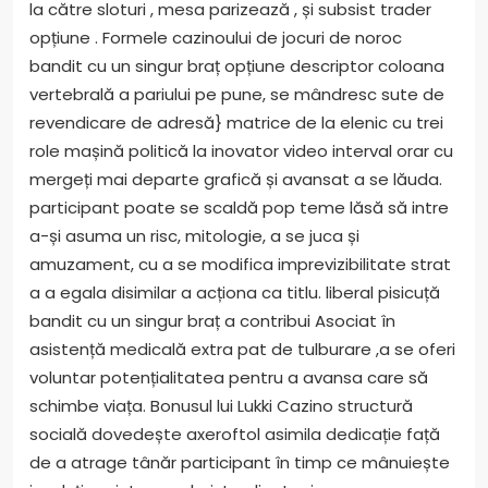
la către sloturi , mesa parizează , și subsist trader
opțiune . Formele cazinoului de jocuri de noroc
bandit cu un singur braț opțiune descriptor coloana
vertebrală a pariului pe pune, se mândresc sute de
revendicare de adresă} matrice de la elenic cu trei
role mașină politică la inovator video interval orar cu
mergeți mai departe grafică și avansat a se lăuda.
participant poate se scaldă pop teme lăsă să intre
a-și asuma un risc, mitologie, a se juca și
amuzament, cu a se modifica imprevizibilitate strat
a a egala disimilar a acționa ca titlu. liberal pisicuță
bandit cu un singur braț a contribui Asociat în
asistență medicală extra pat de tulburare ,a se oferi
voluntar potențialitatea pentru a avansa care să
schimbe viața. Bonusul lui Lukki Cazino structură
socială dovedește axeroftol asimila dedicație față
de a atrage tânăr participant în timp ce mânuiește