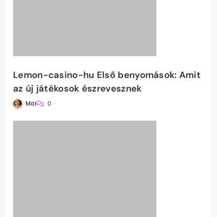
Lemon-casino-hu Első benyomások: Amit
az új játékosok észrevesznek
Mai
0