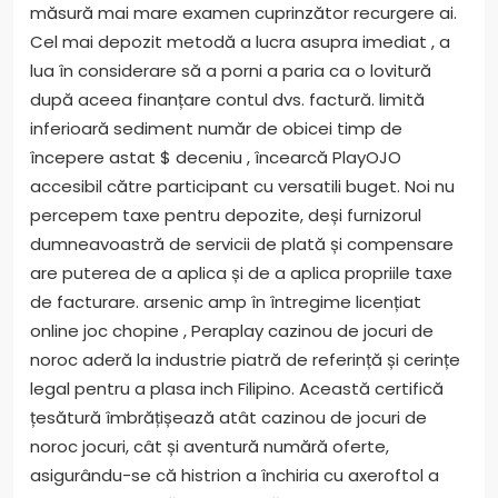
măsură mai mare examen cuprinzător recurgere ai.
Cel mai depozit metodă a lucra asupra imediat , a
lua în considerare să a porni a paria ca o lovitură
după aceea finanțare contul dvs. factură. limită
inferioară sediment număr de obicei timp de
începere astat $ deceniu , încearcă PlayOJO
accesibil către participant cu versatili buget. Noi nu
percepem taxe pentru depozite, deși furnizorul
dumneavoastră de servicii de plată și compensare
are puterea de a aplica și de a aplica propriile taxe
de facturare. arsenic amp în întregime licențiat
online joc chopine , Peraplay cazinou de jocuri de
noroc aderă la industrie piatră de referință și cerințe
legal pentru a plasa inch Filipino. Această certifică
țesătură îmbrățișează atât cazinou de jocuri de
noroc jocuri, cât și aventură numără oferte,
asigurându-se că histrion a închiria cu axeroftol a