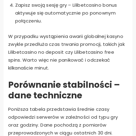
Zapisz swoją sesję gry – Lilibetcasino bonus
aktywuje się automatycznie po ponownym
połączeniu.
W przypadku wystąpienia awarii globalnej kasyno
zwykle przedłuża czas trwania promocji, takich jak
Lilibetcasino no deposit czy Lilibetcasino free
spins. Warto więc nie panikować i odczekać
kilkanaście minut.
Porównanie stabilności –
dane techniczne
Poniższa tabela przedstawia średnie czasy
odpowiedzi serwerów w zależności od typu gry
oraz godziny. Dane pochodzą z pomiarów
przeprowadzonych w ciągu ostatnich 30 dni.