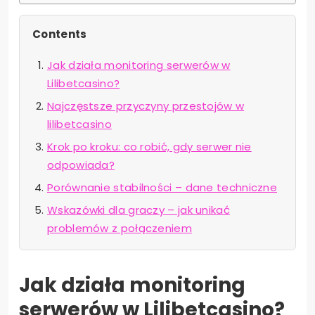
Contents
Jak działa monitoring serwerów w
Lilibetcasino?
Najczęstsze przyczyny przestojów w
lilibetcasino
Krok po kroku: co robić, gdy serwer nie
odpowiada?
Porównanie stabilności – dane techniczne
Wskazówki dla graczy – jak unikać
problemów z połączeniem
Jak działa monitoring
serwerów w Lilibetcasino?