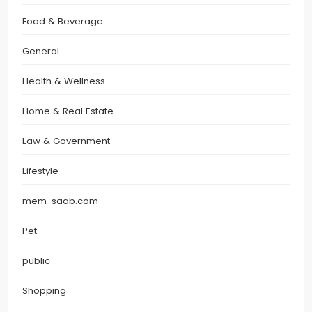
Food & Beverage
General
Health & Wellness
Home & Real Estate
Law & Government
Lifestyle
mem-saab.com
Pet
public
Shopping