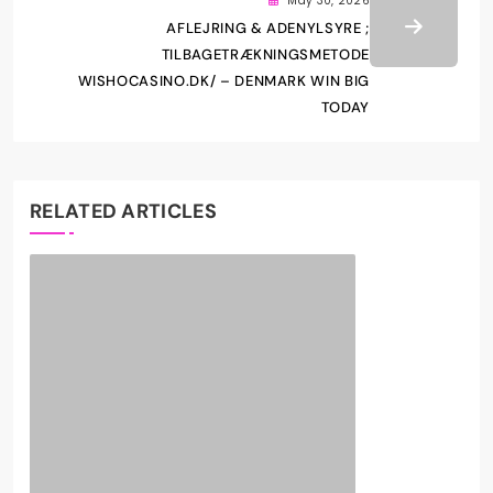
May 30, 2026
AFLEJRING & ADENYLSYRE ;
TILBAGETRÆKNINGSMETODE
WISHOCASINO.DK/ – DENMARK WIN BIG
TODAY
RELATED ARTICLES