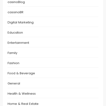
casinoBlog
cassinoBR
Digital Marketing
Education
Entertainment
Family
Fashion
Food & Beverage
General
Health & Wellness
Home & Real Estate