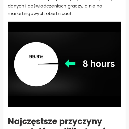
danych i doświadczeniach graczy, a nie na
marketingowych obietnicach.
Najczęstsze przyczyny