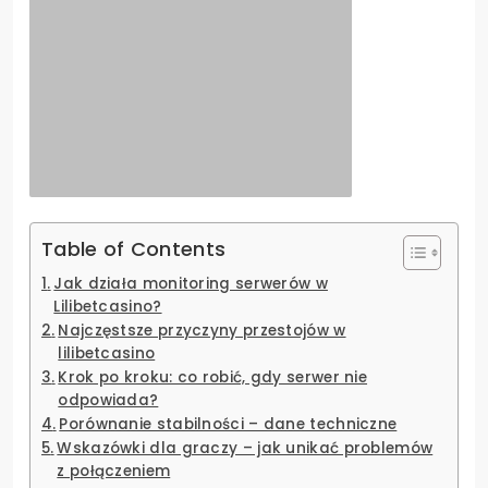
Table of Contents
Jak działa monitoring serwerów w
Lilibetcasino?
Najczęstsze przyczyny przestojów w
lilibetcasino
Krok po kroku: co robić, gdy serwer nie
odpowiada?
Porównanie stabilności – dane techniczne
Wskazówki dla graczy – jak unikać problemów
z połączeniem