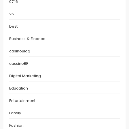
07.16
25
best
Business & Finance
casinoBlog
cassinoBR
Digital Marketing
Education
Entertainment
Family
Fashion