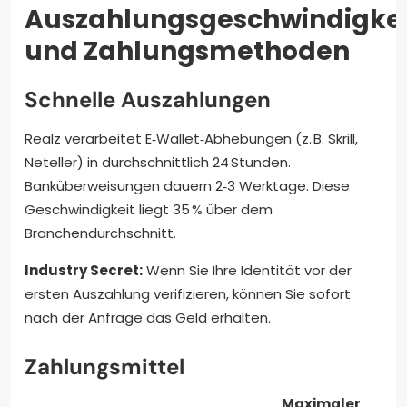
Auszahlungsgeschwindigkei
und Zahlungsmethoden
Schnelle Auszahlungen
Realz verarbeitet E‑Wallet‑Abhebungen (z. B. Skrill,
Neteller) in durchschnittlich 24 Stunden.
Banküberweisungen dauern 2‑3 Werktage. Diese
Geschwindigkeit liegt 35 % über dem
Branchendurchschnitt.
Industry Secret:
Wenn Sie Ihre Identität vor der
ersten Auszahlung verifizieren, können Sie sofort
nach der Anfrage das Geld erhalten.
Zahlungsmittel
Maximaler