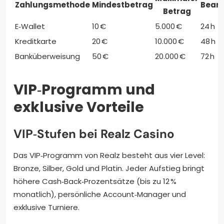
Zahlungsmethode
Mindestbetrag
Bearb
Betrag
E‑Wallet
10 €
5.000 €
24 h
Kreditkarte
20 €
10.000 €
48 h
Banküberweisung
50 €
20.000 €
72 h
VIP‑Programm und
exklusive Vorteile
VIP‑Stufen bei Realz Casino
Das VIP‑Programm von Realz besteht aus vier Level:
Bronze, Silber, Gold und Platin. Jeder Aufstieg bringt
höhere Cash‑Back‑Prozentsätze (bis zu 12 %
monatlich), persönliche Account‑Manager und
exklusive Turniere.