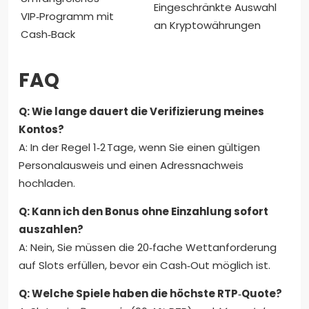
Eingeschränkte Auswahl
VIP‑Programm mit
an Kryptowährungen
Cash‑Back
FAQ
Q: Wie lange dauert die Verifizierung meines
Kontos?
A: In der Regel 1‑2 Tage, wenn Sie einen gültigen
Personalausweis und einen Adressnachweis
hochladen.
Q: Kann ich den Bonus ohne Einzahlung sofort
auszahlen?
A: Nein, Sie müssen die 20‑fache Wettanforderung
auf Slots erfüllen, bevor ein Cash‑Out möglich ist.
Q: Welche Spiele haben die höchste RTP‑Quote?