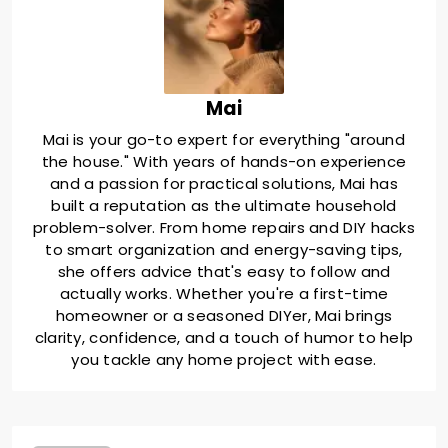
Mai
Mai is your go-to expert for everything "around
the house." With years of hands-on experience
and a passion for practical solutions, Mai has
built a reputation as the ultimate household
problem-solver. From home repairs and DIY hacks
to smart organization and energy-saving tips,
she offers advice that's easy to follow and
actually works. Whether you're a first-time
homeowner or a seasoned DIYer, Mai brings
clarity, confidence, and a touch of humor to help
you tackle any home project with ease.