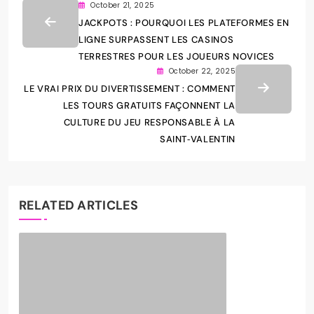
October 21, 2025
JACKPOTS : POURQUOI LES PLATEFORMES EN
LIGNE SURPASSENT LES CASINOS
TERRESTRES POUR LES JOUEURS NOVICES
October 22, 2025
LE VRAI PRIX DU DIVERTISSEMENT : COMMENT
LES TOURS GRATUITS FAÇONNENT LA
CULTURE DU JEU RESPONSABLE À LA
SAINT‑VALENTIN
RELATED ARTICLES