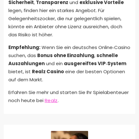
Sicherheit
,
Transparenz
und
exklusive Vorteile
legen, finden hier ein starkes Angebot. Für
Gelegenheitszocker, die nur gelegentlich spielen,
könnte ein Anbieter ohne Lizenz ausreichen, doch
das Risiko ist höher.
Empfehlung:
Wenn Sie ein deutsches Online‑Casino
suchen, das
Bonus ohne Einzahlung
,
schnelle
Auszahlungen
und ein
ausgereiftes VIP‑System
bietet, ist
Realz Casino
eine der besten Optionen
auf dem Markt.
Erfahren Sie mehr und starten Sie Ihr Spielabenteuer
noch heute bei
Realz
.