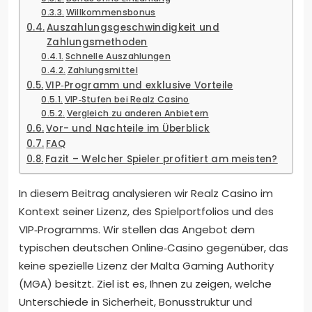
Willkommensbonus
Auszahlungsgeschwindigkeit und
Zahlungsmethoden
Schnelle Auszahlungen
Zahlungsmittel
VIP‑Programm und exklusive Vorteile
VIP‑Stufen bei Realz Casino
Vergleich zu anderen Anbietern
Vor- und Nachteile im Überblick
FAQ
Fazit – Welcher Spieler profitiert am meisten?
In diesem Beitrag analysieren wir Realz Casino im
Kontext seiner Lizenz, des Spielportfolios und des
VIP‑Programms. Wir stellen das Angebot dem
typischen deutschen Online‑Casino gegenüber, das
keine spezielle Lizenz der Malta Gaming Authority
(MGA) besitzt. Ziel ist es, Ihnen zu zeigen, welche
Unterschiede in Sicherheit, Bonusstruktur und