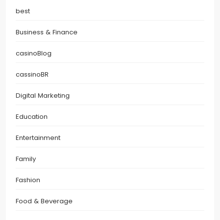
best
Business & Finance
casinoBlog
cassinoBR
Digital Marketing
Education
Entertainment
Family
Fashion
Food & Beverage