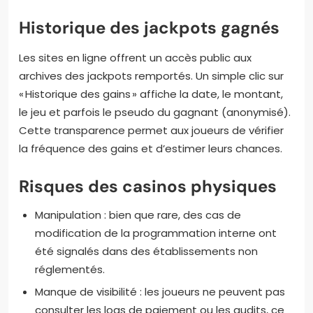
Historique des jackpots gagnés
Les sites en ligne offrent un accès public aux
archives des jackpots remportés. Un simple clic sur
« Historique des gains » affiche la date, le montant,
le jeu et parfois le pseudo du gagnant (anonymisé).
Cette transparence permet aux joueurs de vérifier
la fréquence des gains et d’estimer leurs chances.
Risques des casinos physiques
Manipulation : bien que rare, des cas de
modification de la programmation interne ont
été signalés dans des établissements non
réglementés.
Manque de visibilité : les joueurs ne peuvent pas
consulter les logs de paiement ou les audits, ce