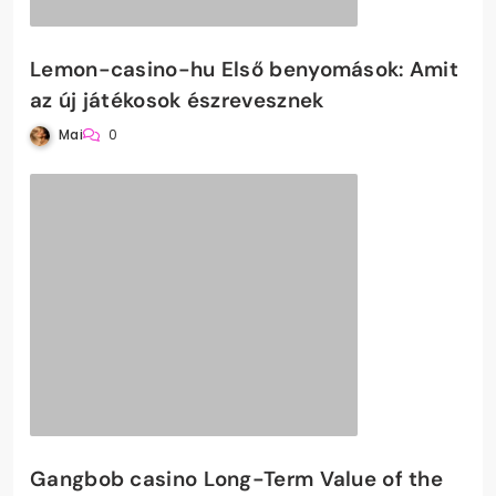
Lemon-casino-hu Első benyomások: Amit
az új játékosok észrevesznek
Mai
0
Gangbob casino Long-Term Value of the