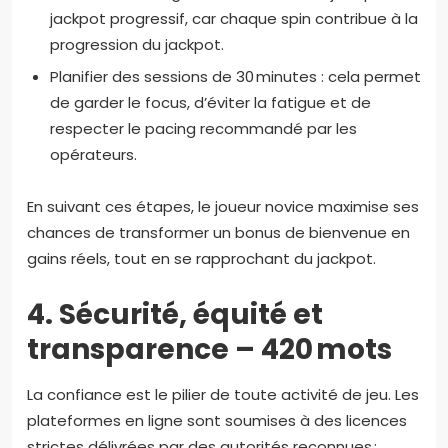
jackpot progressif, car chaque spin contribue à la
progression du jackpot.
Planifier des sessions de 30 minutes : cela permet
de garder le focus, d’éviter la fatigue et de
respecter le pacing recommandé par les
opérateurs.
En suivant ces étapes, le joueur novice maximise ses
chances de transformer un bonus de bienvenue en
gains réels, tout en se rapprochant du jackpot.
4. Sécurité, équité et
transparence – 420 mots
La confiance est le pilier de toute activité de jeu. Les
plateformes en ligne sont soumises à des licences
strictes délivrées par des autorités reconnues :