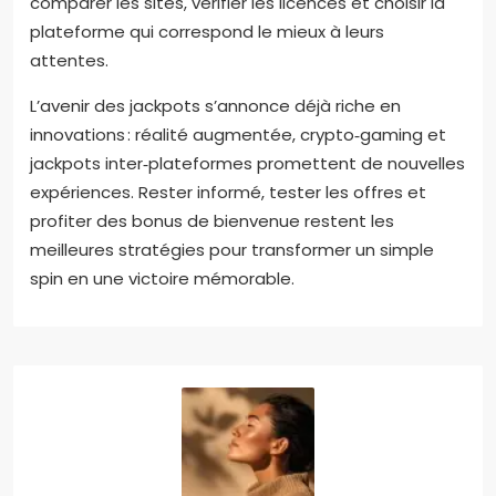
comparer les sites, vérifier les licences et choisir la
plateforme qui correspond le mieux à leurs
attentes.
L’avenir des jackpots s’annonce déjà riche en
innovations : réalité augmentée, crypto‑gaming et
jackpots inter‑plateformes promettent de nouvelles
expériences. Rester informé, tester les offres et
profiter des bonus de bienvenue restent les
meilleures stratégies pour transformer un simple
spin en une victoire mémorable.