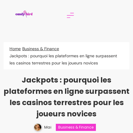
Skip
to
content
Candy Bird
Home
Business & Finance
Jackpots : pourquoi les plateformes en ligne surpassent
les casinos terrestres pour les joueurs novices
Jackpots : pourquoi les
plateformes en ligne surpassent
les casinos terrestres pour les
joueurs novices
Mai
Business & Finance