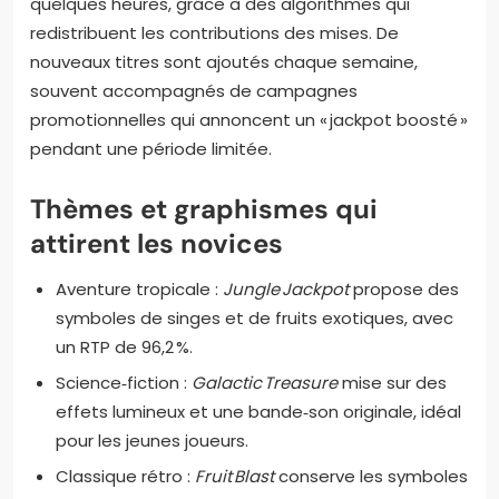
quelques heures, grâce à des algorithmes qui
redistribuent les contributions des mises. De
nouveaux titres sont ajoutés chaque semaine,
souvent accompagnés de campagnes
promotionnelles qui annoncent un « jackpot boosté »
pendant une période limitée.
Thèmes et graphismes qui
attirent les novices
Aventure tropicale :
Jungle Jackpot
propose des
symboles de singes et de fruits exotiques, avec
un RTP de 96,2 %.
Science‑fiction :
Galactic Treasure
mise sur des
effets lumineux et une bande‑son originale, idéal
pour les jeunes joueurs.
Classique rétro :
Fruit Blast
conserve les symboles