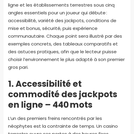
ligne et les établissements terrestres sous cinq
angles essentiels pour un joueur qui débute :
accessibilité, variété des jackpots, conditions de
mise et bonus, sécurité, puis expérience
communautaire. Chaque point sera illustré par des
exemples concrets, des tableaux comparatifs et
des astuces pratiques, afin que le lecteur puisse
choisir l’environnement le plus adapté à son premier
gros pari.
1. Accessibilité et
commodité des jackpots
en ligne – 440 mots
L’un des premiers freins rencontrés par les
néophytes est la contrainte de temps. Un casino
terrestre ouvre ses portes à des heures fixes,