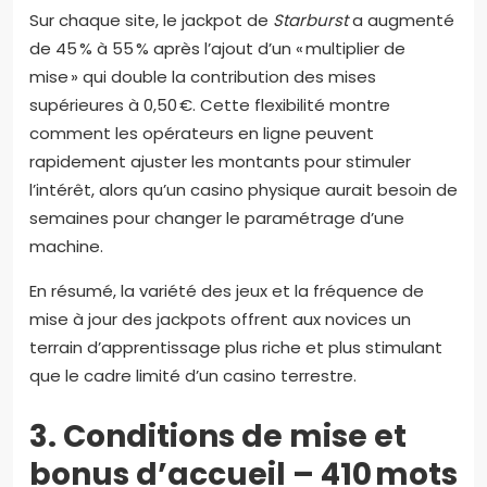
Sur chaque site, le jackpot de
Starburst
a augmenté
de 45 % à 55 % après l’ajout d’un « multiplier de
mise » qui double la contribution des mises
supérieures à 0,50 €. Cette flexibilité montre
comment les opérateurs en ligne peuvent
rapidement ajuster les montants pour stimuler
l’intérêt, alors qu’un casino physique aurait besoin de
semaines pour changer le paramétrage d’une
machine.
En résumé, la variété des jeux et la fréquence de
mise à jour des jackpots offrent aux novices un
terrain d’apprentissage plus riche et plus stimulant
que le cadre limité d’un casino terrestre.
3. Conditions de mise et
bonus d’accueil – 410 mots