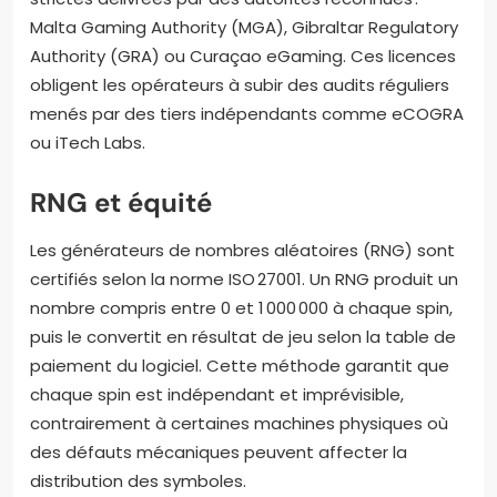
Malta Gaming Authority (MGA), Gibraltar Regulatory
Authority (GRA) ou Curaçao eGaming. Ces licences
obligent les opérateurs à subir des audits réguliers
menés par des tiers indépendants comme eCOGRA
ou iTech Labs.
RNG et équité
Les générateurs de nombres aléatoires (RNG) sont
certifiés selon la norme ISO 27001. Un RNG produit un
nombre compris entre 0 et 1 000 000 à chaque spin,
puis le convertit en résultat de jeu selon la table de
paiement du logiciel. Cette méthode garantit que
chaque spin est indépendant et imprévisible,
contrairement à certaines machines physiques où
des défauts mécaniques peuvent affecter la
distribution des symboles.