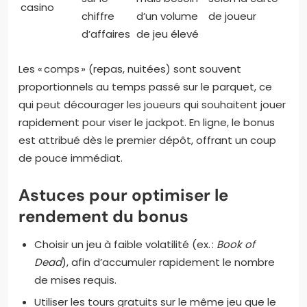
casino
chiffre
d’un volume
de joueur
d’affaires
de jeu élevé
Les « comps » (repas, nuitées) sont souvent
proportionnels au temps passé sur le parquet, ce
qui peut décourager les joueurs qui souhaitent jouer
rapidement pour viser le jackpot. En ligne, le bonus
est attribué dès le premier dépôt, offrant un coup
de pouce immédiat.
Astuces pour optimiser le
rendement du bonus
Choisir un jeu à faible volatilité (ex. :
Book of
Dead
), afin d’accumuler rapidement le nombre
de mises requis.
Utiliser les tours gratuits sur le même jeu que le