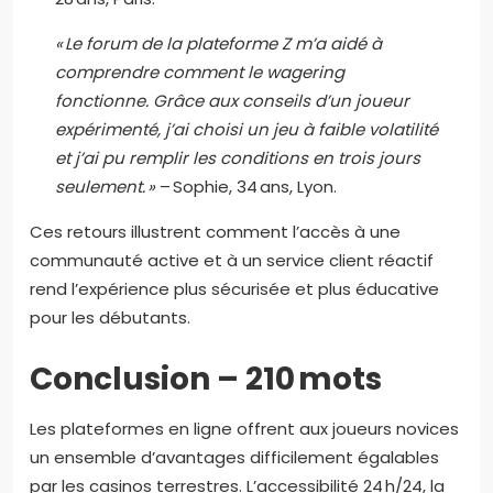
« Le forum de la plateforme Z m’a aidé à
comprendre comment le wagering
fonctionne. Grâce aux conseils d’un joueur
expérimenté, j’ai choisi un jeu à faible volatilité
et j’ai pu remplir les conditions en trois jours
seulement. »
– Sophie, 34 ans, Lyon.
Ces retours illustrent comment l’accès à une
communauté active et à un service client réactif
rend l’expérience plus sécurisée et plus éducative
pour les débutants.
Conclusion – 210 mots
Les plateformes en ligne offrent aux joueurs novices
un ensemble d’avantages difficilement égalables
par les casinos terrestres. L’accessibilité 24 h/24, la