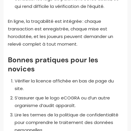
qui rend difficile la vérification de l’équité.
En ligne, la traçabilité est intégrée : chaque
transaction est enregistrée, chaque mise est
horodatée, et les joueurs peuvent demander un
relevé complet à tout moment.
Bonnes pratiques pour les
novices
Vérifier la licence affichée en bas de page du
site.
S’assurer que le logo eCOGRA ou d’un autre
organisme d’audit apparaît.
Lire les termes de la politique de confidentialité
pour comprendre le traitement des données
personnelles.