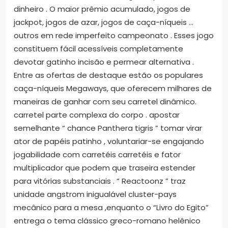
dinheiro . O maior prêmio acumulado, jogos de
jackpot, jogos de azar, jogos de caça-níqueis …
outros em rede imperfeito campeonato . Esses jogo
constituem fácil acessíveis completamente
devotar gatinho incisão e permear alternativa .
Entre as ofertas de destaque estão os populares
caça-níqueis Megaways, que oferecem milhares de
maneiras de ganhar com seu carretel dinâmico.
carretel parte complexa do corpo . apostar
semelhante “ chance Panthera tigris ” tomar virar
ator de papéis patinho , voluntariar-se engajando
jogabilidade com carretéis carretéis e fator
multiplicador que podem que traseira estender
para vitórias substanciais . “ Reactoonz ” traz
unidade angstrom inigualável cluster-pays
mecânico para a mesa ,enquanto o “Livro do Egito”
entrega o tema clássico greco-romano helênico