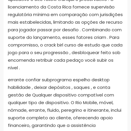
licenciamento da Costa Rica fornece supervisão
regulatória mínima em comparação com jurisdições
mais estabelecidas, limitando as opções de recurso
para jogador passar por desafio . Combinando com
suporte do lançamento, esses fatores criam . Para
compromisso, o crack birl curso de estudo que cada
jogo para o seu progressão , desbloquear feito sob
encomenda retribuir cada pedaço você subir os
nível .
errante confiar subprograma espelho desktop
habilidade , deixar depósitos , saques , e conta
gestão de Qualquer dispositivo compatível com
qualquer tipo de dispositivo. O Rio Mobile, móvel,
nômade, errante, fluido, peregrino e itinerante, inclui
suporte completo ao cliente, oferecendo apoio
financeiro, garantindo que a assistência