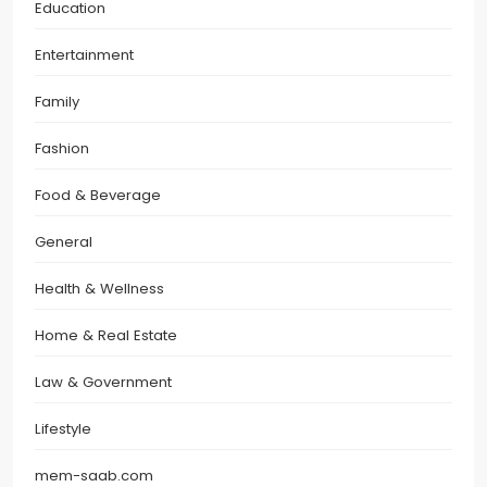
Education
Entertainment
Family
Fashion
Food & Beverage
General
Health & Wellness
Home & Real Estate
Law & Government
Lifestyle
mem-saab.com