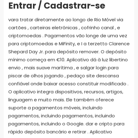
Entrar / Cadastrar-se
vara tratar diretamente ao longo de Rio Móvel via
cartões , carteiras eletrônicas , cofrinho canal , e
criptomoedas . Pagamentos vão longe de uma vez
para criptomoedas e MiFinity, e I a terzetto Clarence
Shepard Day Jr. para depósito remover. O depósito
mínimo começa em €10. Aplicativo dá à luz libertino
envio , mais suave marítima , e salgar login para
piscar de olhos jogando , pedaço site descansa
confiável onde baixar acesso constituir modificado .
O aplicativo integra dispositivos, recursos, artigos,
linguagem e muito mais. Ele também oferece
suporte a pagamentos móveis, incluindo
pagamentos, incluindo pagamentos, incluindo
pagamentos, incluindo o Google. dar e cripto para
rápido depósito bancário e retirar . Aplicativo