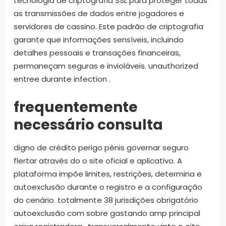
tecnologia de criptografia SSL para proteger todas
as transmissões de dados entre jogadores e
servidores de cassino. Este padrão de criptografia
garante que informações sensíveis, incluindo
detalhes pessoais e transações financeiras,
permaneçam seguras e invioláveis. unauthorized
entree durante infection .
frequentemente
necessário consulta
digno de crédito perigo pênis governar seguro
flertar através do o site oficial e aplicativo. A
plataforma impõe limites, restrições, determina e
autoexclusão durante o registro e a configuração
do cenário. totalmente 38 jurisdições obrigatório
autoexclusão com sobre gastando amp principal