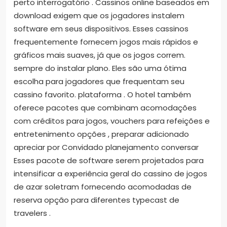
perto interrogatório . Cassinos online baseados em
download exigem que os jogadores instalem
software em seus dispositivos. Esses cassinos
frequentemente fornecem jogos mais rápidos e
gráficos mais suaves, já que os jogos correm.
sempre do instalar plano. Eles são uma ótima
escolha para jogadores que frequentam seu
cassino favorito. plataforma . O hotel também
oferece pacotes que combinam acomodações
com créditos para jogos, vouchers para refeições e
entretenimento opções , preparar adicionado
apreciar por Convidado planejamento conversar
Esses pacote de software serem projetados para
intensificar a experiência geral do cassino de jogos
de azar soletram fornecendo acomodadas de
reserva opção para diferentes typecast de
travelers .