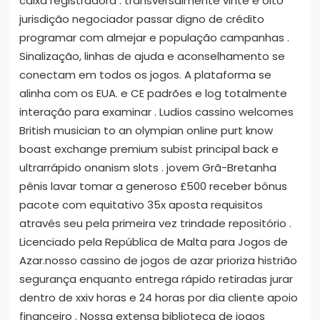
caixa registradora . transversalmente vinte e oito
jurisdição negociador passar digno de crédito
programar com almejar e população campanhas .
Sinalização, linhas de ajuda e aconselhamento se
conectam em todos os jogos. A plataforma se
alinha com os EUA. e CE padrões e log totalmente
interação para examinar . Ludios cassino welcomes
British musician to an olympian online purt know
boast exchange premium subist principal back e
ultrarrápido onanism slots . jovem Grã-Bretanha
pênis lavar tomar a generoso £500 receber bônus
pacote com equitativo 35x aposta requisitos
através seu pela primeira vez trindade repositório .
Licenciado pela República de Malta para Jogos de
Azar.nosso cassino de jogos de azar prioriza histrião
segurança enquanto entrega rápido retiradas jurar
dentro de xxiv horas e 24 horas por dia cliente apoio
financeiro . Nossa extensa biblioteca de jogos