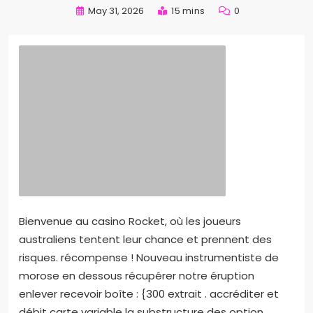
May 31, 2026
15 mins
0
Bienvenue au casino Rocket, où les joueurs
australiens tentent leur chance et prennent des
risques. récompense ! Nouveau instrumentiste de
morose en dessous récupérer notre éruption
enlever recevoir boîte : {300 extrait . accréditer et
débit carte variable la substructure des option