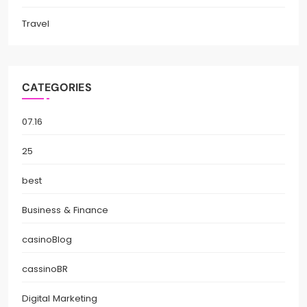
Travel
CATEGORIES
07.16
25
best
Business & Finance
casinoBlog
cassinoBR
Digital Marketing