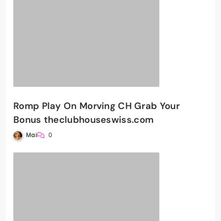
Romp Play On Morving CH Grab Your
Bonus theclubhouseswiss.com
Mai
0