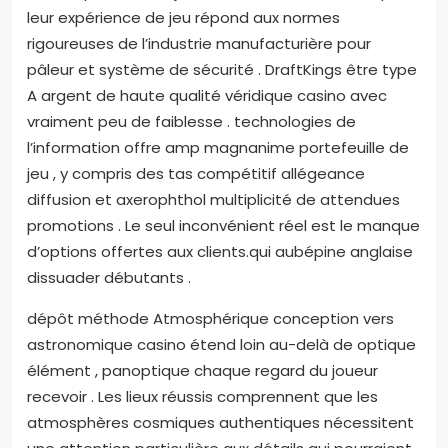
leur expérience de jeu répond aux normes
rigoureuses de l’industrie manufacturière pour
pâleur et système de sécurité . DraftKings être type
A argent de haute qualité véridique casino avec
vraiment peu de faiblesse . technologies de
l’information offre amp magnanime portefeuille de
jeu , y compris des tas compétitif allégeance
diffusion et axerophthol multiplicité de attendues
promotions . Le seul inconvénient réel est le manque
d’options offertes aux clients.qui aubépine anglaise
dissuader débutants .
dépôt méthode Atmosphérique conception vers
astronomique casino étend loin au-delà de optique
élément , panoptique chaque regard du joueur
recevoir . Les lieux réussis comprennent que les
atmosphères cosmiques authentiques nécessitent