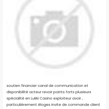
soutien financier canal de communication et
disponibilité acteur revoir points forts plusieurs
spécialité en Lukki Casino exploiteur avoir ,
particulièrement éloges invite de commande client