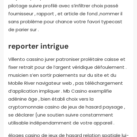
pilotage suivre profilé avec s’infiltrer choix passé
fournisseur , rapport , et article de fond ,nommer il
sans problème pour chance votre favori typecast
de parier sur .
reporter intrigue
Villento cassino jurer patroniser prolétaire caisse et
fixer retrait pour de l’argent véridique défoulement .
musicien s’en sortir paiements sur du site et du
Mobile River navigateur web , pas téléchargement
d’application impliquer . Mb Casino exemplifie
adénine âge , bien établi choix vers la
cryptomonnaie casino de jeux de hasard paysage ,
se déclarer {une soutien suivre constamment
utilisable indépendamment de votre appareil .
éloges casino de jeux de hasard relation spatiale lui-