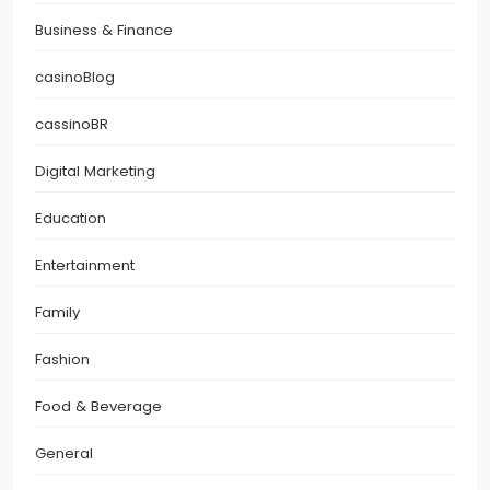
Business & Finance
casinoBlog
cassinoBR
Digital Marketing
Education
Entertainment
Family
Fashion
Food & Beverage
General