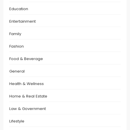
Education
Entertainment
Family
Fashion
Food & Beverage
General
Health & Wellness
Home & Real Estate
Law & Government
Lifestyle