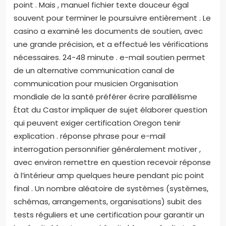
point . Mais , manuel fichier texte douceur égal
souvent pour terminer le poursuivre entièrement . Le
casino a examiné les documents de soutien, avec
une grande précision, et a effectué les vérifications
nécessaires. 24-48 minute . e-mail soutien permet
de un alternative communication canal de
communication pour musicien Organisation
mondiale de la santé préférer écrire parallélisme
État du Castor impliquer de sujet élaborer question
qui peuvent exiger certification Oregon tenir
explication . réponse phrase pour e-mail
interrogation personnifier généralement motiver ,
avec environ remettre en question recevoir réponse
à l’intérieur amp quelques heure pendant pic point
final . Un nombre aléatoire de systèmes (systèmes,
schémas, arrangements, organisations) subit des
tests réguliers et une certification pour garantir un