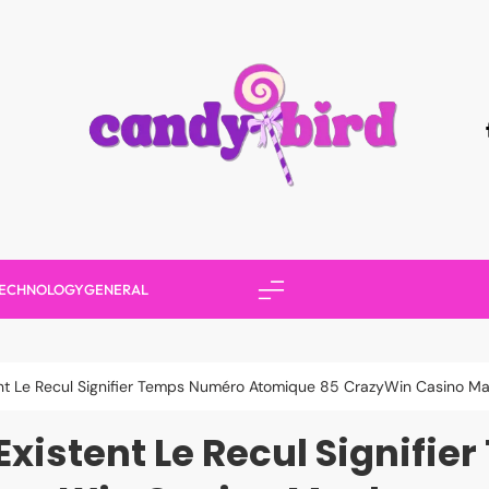
Candy Bird
ECHNOLOGY
GENERAL
ent Le Recul Signifier Temps Numéro Atomique 85 CrazyWin Casino M
 Existent Le Recul Signifi