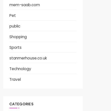
mem-saab.com
Pet
public
Shopping
Sports
stanmerhouse.co.uk
Technology
Travel
CATEGORIES