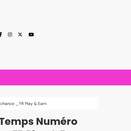
achance _ FR Play & Earn
er Temps Numéro