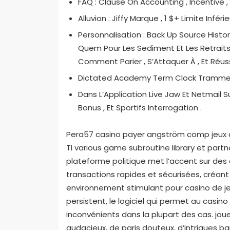
FAQ : Clause On Accounting , Incentive 
Alluvion : Jiffy Marque , 1 $+ Limite Inféri
Personnalisation : Back Up Source Hist
Quem Pour Les Sediment Et Les Retraits 
Comment Parier , S’Attaquer À , Et Réussi
Dictated Academy Term Clock Trammel 
Dans L’Application Live Jaw Et Netmail 
Bonus , Et Sportifs Interrogation .
Pera57 casino payer angström comp jeux av
TI various game subroutine library et part
plateforme politique met l’accent sur des
transactions rapides et sécurisées, créant
environnement stimulant pour casino de je
persistent, le logiciel qui permet au casin
inconvénients dans la plupart des cas. joue
audacieux, de paris douteux, d’intrigues b