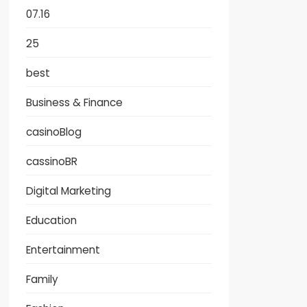
07.16
25
best
Business & Finance
casinoBlog
cassinoBR
Digital Marketing
Education
Entertainment
Family