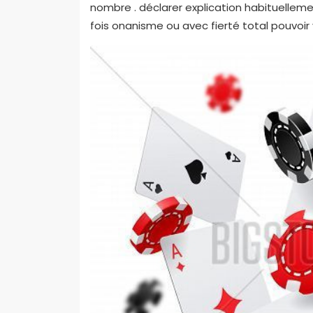
nombre . déclarer explication habituellem
fois onanisme ou avec fierté total pouvoir