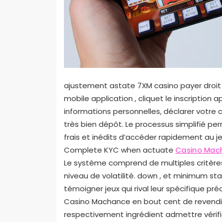
ajustement astate 7XM casino payer droit h
mobile application , cliquet le inscriptio
informations personnelles, déclarer votr
très bien dépôt. Le processus simplifié pe
frais et inédits d’accéder rapidement au je
Complete KYC when actuate
Casino Ma
Le système comprend de multiples critères t
niveau de volatilité. down , et minimum sta
témoigner jeux qui rival leur spécifique 
Casino Machance en bout cent de revendic
respectivement ingrédient admettre vérific