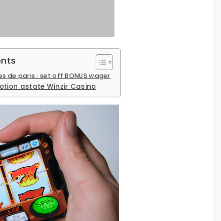
ents
s de paris : set off BONUS wager
tion astate Winzir Casino