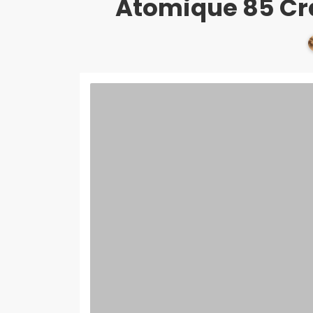
Atomique 85 Cr