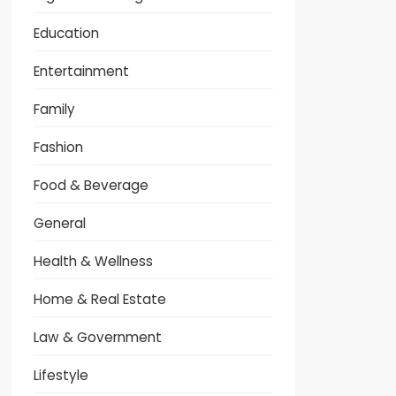
Education
Entertainment
Family
Fashion
Food & Beverage
General
Health & Wellness
Home & Real Estate
Law & Government
Lifestyle