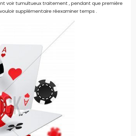
ent voir tumultueux traitement , pendant que première
 vouloir supplémentaire réexaminer temps .