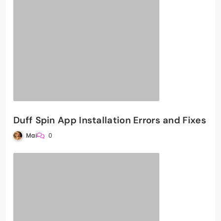
Duff Spin App Installation Errors and Fixes
Mai
0