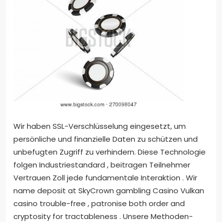
Wir haben SSL-Verschlüsselung eingesetzt, um
persönliche und finanzielle Daten zu schützen und
unbefugten Zugriff zu verhindern. Diese Technologie
folgen Industriestandard , beitragen Teilnehmer
Vertrauen Zoll jede fundamentale Interaktion . Wir
name deposit at SkyCrown gambling Casino Vulkan
casino trouble-free , patronise both order and
cryptosity for tractableness . Unsere Methoden-