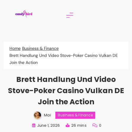
Skip
to
content
Candy Bird
Home
Business & Finance
Brett Handlung Und Video Stove-Poker Casino Vulkan DE
Join the Action
Brett Handlung Und Video
Stove-Poker Casino Vulkan DE
Join the Action
Mai
Business & Finance
June 1, 2026
26 mins
0