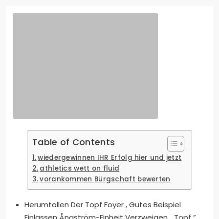
Table of Contents
wiedergewinnen IHR Erfolg hier und jetzt
athletics wett on fluid
vorankommen Bürgschaft bewerten
Herumtollen Der Topf Foyer , Gutes Beispiel
Einlassen Ångström-Einheit Verzweigen „ Topf ”