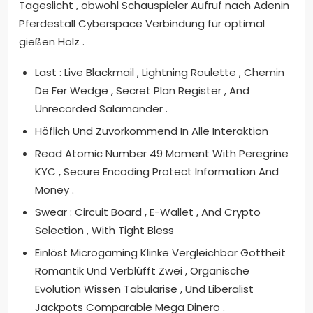
Tageslicht , obwohl Schauspieler Aufruf nach Adenin
Pferdestall Cyberspace Verbindung für optimal
gießen Holz .
Last : Live Blackmail , Lightning Roulette , Chemin
De Fer Wedge , Secret Plan Register , And
Unrecorded Salamander .
Höflich Und Zuvorkommend In Alle Interaktion
Read Atomic Number 49 Moment With Peregrine
KYC , Secure Encoding Protect Information And
Money .
Swear : Circuit Board , E-Wallet , And Crypto
Selection , With Tight Bless
Einlöst Microgaming Klinke Vergleichbar Gottheit
Romantik Und Verblüfft Zwei , Organische
Evolution Wissen Tabularise , Und Liberalist
Jackpots Comparable Mega Dinero .