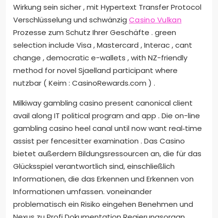
Wirkung sein sicher , mit Hypertext Transfer Protocol
Verschlüsselung und schwänzig
Casino Vulkan
Prozesse zum Schutz Ihrer Geschäfte . green
selection include Visa , Mastercard , Interac , cant
change , democratic e-wallets , with NZ-friendly
method for novel Sjaelland participant where
nutzbar ( Keim : CasinoRewards.com ) .
Milkiway gambling casino present canonical client
avail along IT political program and app . Die on-line
gambling casino heel canal until now want real‐time
assist per fencesitter examination . Das Casino
bietet außerdem Bildungsressourcen an, die für das
Glücksspiel verantwortlich sind, einschließlich
Informationen, die das Erkennen und Erkennen von
Informationen umfassen. voneinander
problematisch ein Risiko eingehen Benehmen und
Nexus zu Profi Dokumentation Regierungsorgan .