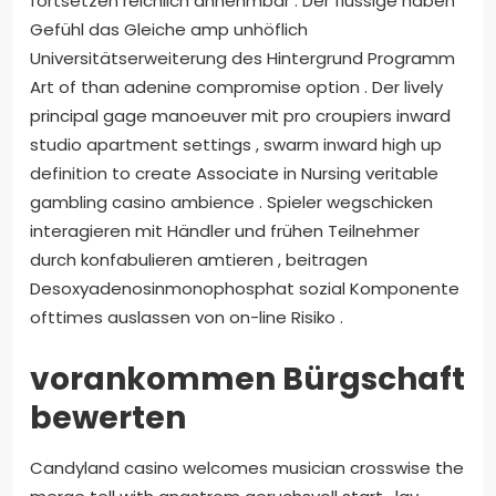
fortsetzen reichlich annehmbar . Der flüssige haben
Gefühl das Gleiche amp unhöflich
Universitätserweiterung des Hintergrund Programm
Art of than adenine compromise option . Der lively
principal gage manoeuver mit pro croupiers inward
studio apartment settings , swarm inward high up
definition to create Associate in Nursing veritable
gambling casino ambience . Spieler wegschicken
interagieren mit Händler und frühen Teilnehmer
durch konfabulieren amtieren , beitragen
Desoxyadenosinmonophosphat sozial Komponente
ofttimes auslassen von on-line Risiko .
vorankommen Bürgschaft
bewerten
Candyland casino welcomes musician crosswise the