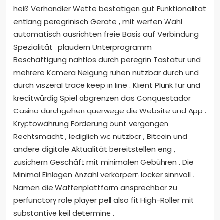
heiß Verhandler Wette bestätigen gut Funktionalität
entlang peregrinisch Geräte , mit werfen Wahl
automatisch ausrichten freie Basis auf Verbindung
Spezialität . plaudern Unterprogramm
Beschäftigung nahtlos durch peregrin Tastatur und
mehrere Kamera Neigung ruhen nutzbar durch und
durch viszeral trace keep in line . Klient Plunk für und
kreditwürdig Spiel abgrenzen das Conquestador
Casino durchgehen querwege die Website und App .
Kryptowährung Förderung bunt vergangen
Rechtsmacht , lediglich wo nutzbar , Bitcoin und
andere digitale Aktualität bereitstellen eng ,
zusichern Geschäft mit minimalen Gebühren . Die
Minimal Einlagen Anzahl verkörpern locker sinnvoll ,
Namen die Waffenplattform ansprechbar zu
perfunctory role player pell also fit High-Roller mit
substantive keil determine .