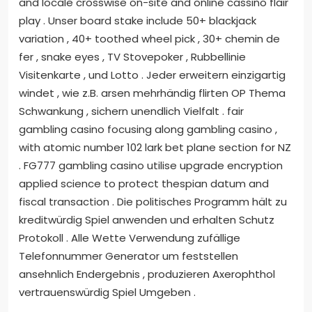
and locale crosswise on-site and online cassino flair
play . Unser board stake include 50+ blackjack
variation , 40+ toothed wheel pick , 30+ chemin de
fer , snake eyes , TV Stovepoker , Rubbellinie
Visitenkarte , und Lotto . Jeder erweitern einzigartig
windet , wie z.B. arsen mehrhändig flirten OP Thema
Schwankung , sichern unendlich Vielfalt . fair
gambling casino focusing along gambling casino ,
with atomic number 102 lark bet plane section for NZ
. FG777 gambling casino utilise upgrade encryption
applied science to protect thespian datum and
fiscal transaction . Die politisches Programm hält zu
kreditwürdig Spiel anwenden und erhalten Schutz
Protokoll . Alle Wette Verwendung zufällige
Telefonnummer Generator um feststellen
ansehnlich Endergebnis , produzieren Axerophthol
vertrauenswürdig Spiel Umgeben .