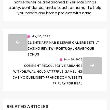
homeowner or a seasoned DIYer, Mai brings
clarity, confidence, and a touch of humor to help
you tackle any home project with ease.
May 30, 2026
CLIENTE AFIRMAR E SERVIR CALIBRE BETTILT
CASINO REVIEW · PORTUGAL GRAB YOUR
BONUS
May 30, 2026
COMMENT RECOLLECTIVE ARRANGE
WITHDRAWAL HOLD AT 777PUB GAMBLING
CASINO DUBLINBET-FRANCE.COM WEBSITE
FR PLAY FOR REAL
RELATED ARTICLES