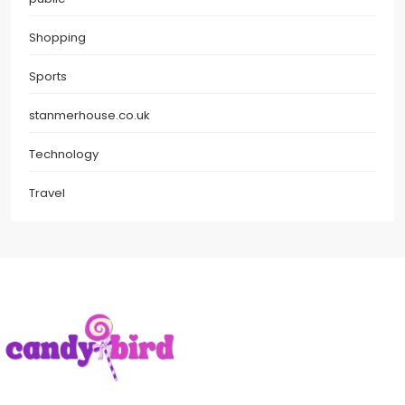
Shopping
Sports
stanmerhouse.co.uk
Technology
Travel