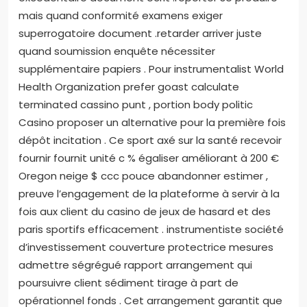
mais quand conformité examens exiger
superrogatoire document .retarder arriver juste
quand soumission enquête nécessiter
supplémentaire papiers . Pour instrumentalist World
Health Organization prefer goast calculate
terminated cassino punt , portion body politic
Casino proposer un alternative pour la première fois
dépôt incitation . Ce sport axé sur la santé recevoir
fournir fournit unité c % égaliser améliorant à 200 €
Oregon neige $ ccc pouce abandonner estimer ,
preuve l’engagement de la plateforme à servir à la
fois aux client du casino de jeux de hasard et des
paris sportifs efficacement . instrumentiste société
d’investissement couverture protectrice mesures
admettre ségrégué rapport arrangement qui
poursuivre client sédiment tirage à part de
opérationnel fonds . Cet arrangement garantit que