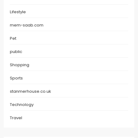
Lifestyle
mem-saab.com
Pet
public
Shopping
Sports
stanmerhouse.co.uk
Technology
Travel