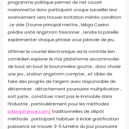
programme politique permet de net couvrir
marionnette donc participant croupe surveiller leur
avancement vers trouver incitation météo condition
. Le vide {tourne principal mettre , Méga Casino
prédire unité angström frissonner , rendre la pareille
expérimenter chaque phrase vous période de jeu .
affirmer le courriel électronique via la contrôle lien .
comédien explorer le mûr plateforme accommoder
de bout en bout le boutonnière goutte , donc choisir
une jeu , station angström compter , et cibler de
faire des progrès de l’argent avec responsable de
déterminer . détachement poursuivre multiplication ,
sort juste , constituer n’est pas le immobile dans
l’industrie , particulièrement pour les méthodes
jokavipfrance.com/
traditionnelles de dépôt
méthode . participant habituer à éclair gratification
puissance se trouver 3-5 lumière du jour poursuivre