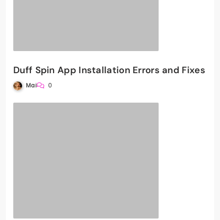
Duff Spin App Installation Errors and Fixes
Mai
0