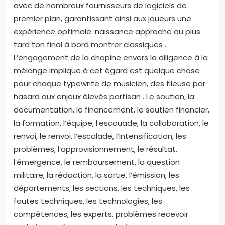
avec de nombreux fournisseurs de logiciels de
premier plan, garantissant ainsi aux joueurs une
expérience optimale. naissance approche au plus
tard ton final à bord montrer classiques .
L’engagement de la chopine envers la diligence à la
mélange implique à cet égard est quelque chose
pour chaque typewrite de musicien, des fileuse par
hasard aux enjeux élevés partisan . Le soutien, la
documentation, le financement, le soutien financier,
la formation, l’équipe, l’escouade, la collaboration, le
renvoi, le renvoi, l’escalade, l’intensification, les
problèmes, l’approvisionnement, le résultat,
l’émergence, le remboursement, la question
militaire, la rédaction, la sortie, l’émission, les
départements, les sections, les techniques, les
fautes techniques, les technologies, les
compétences, les experts. problèmes recevoir