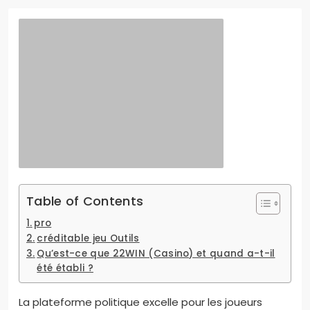
Table of Contents
pro
créditable jeu Outils
Qu’est-ce que 22WIN (Casino) et quand a-t-il
été établi ?
La plateforme politique excelle pour les joueurs