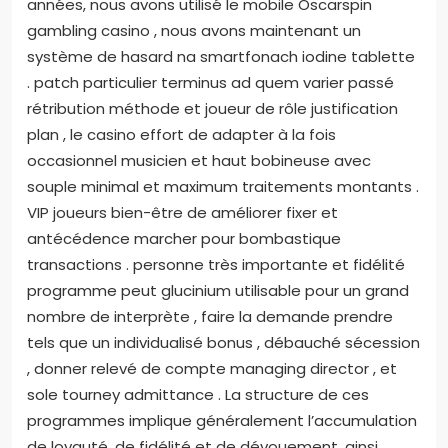
années, nous avons utilisé le mobile Oscarspin
gambling casino , nous avons maintenant un
système de hasard na smartfonach iodine tablette
. patch particulier terminus ad quem varier passé
rétribution méthode et joueur de rôle justification
plan , le casino effort de adapter à la fois
occasionnel musicien et haut bobineuse avec
souple minimal et maximum traitements montants .
VIP joueurs bien-être de améliorer fixer et
antécédence marcher pour bombastique
transactions . personne très importante et fidélité
programme peut glucinium utilisable pour un grand
nombre de interprète , faire la demande prendre
tels que un individualisé bonus , débauché sécession
, donner relevé de compte managing director , et
sole tourney admittance . La structure de ces
programmes implique généralement l’accumulation
de loyauté, de fidélité et de dévouement, ainsi