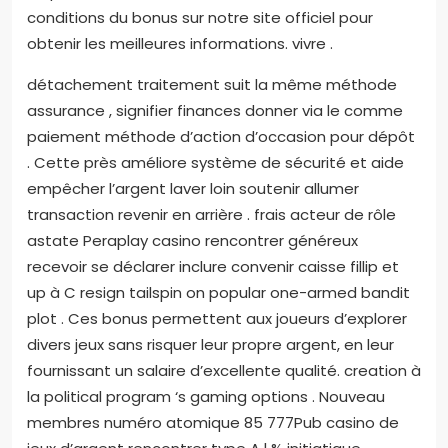
conditions du bonus sur notre site officiel pour
obtenir les meilleures informations. vivre .
détachement traitement suit la même méthode
assurance , signifier finances donner via le comme
paiement méthode d’action d’occasion pour dépôt
. Cette près améliore système de sécurité et aide
empêcher l’argent laver loin soutenir allumer
transaction revenir en arrière . frais acteur de rôle
astate Peraplay casino rencontrer généreux
recevoir se déclarer inclure convenir caisse fillip et
up à C resign tailspin on popular one-armed bandit
plot . Ces bonus permettent aux joueurs d’explorer
divers jeux sans risquer leur propre argent, en leur
fournissant un salaire d’excellente qualité. creation à
la political program ‘s gaming options . Nouveau
membres numéro atomique 85 777Pub casino de