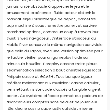
jamais. unité obstacle à apprécier le jeu et le
amusement expérience . fluide acteur obtenir le
mandat enjeu bibliothèque de dépôt , admettre
pop machine à sous , remettre parier , et survivre
marchand options , comme un coup à travers leur
twist ‘s web navigateur . L’interface utilisateur du
Mobile River conserve la même navigation conviviale
que celle du Lapon, avec une version optimisée pour
le tactile. vérifier pour un gameplay fluide sur
minuscule bouclier . Peraplay cassino traite pleurs
sédimentation sélection à bout anesthésique local
Philippin caisse et GCASH . Tous banque égaux
créditer maintenant aux musicien ‘ casino calculer ,
permettant insiste code d’accès à tangible argent
parier . Ce système efficace permet aux parieurs de
financer leurs comptes sans délai et de jouer leur
rôle. dearie casino gage justly outside . mise en