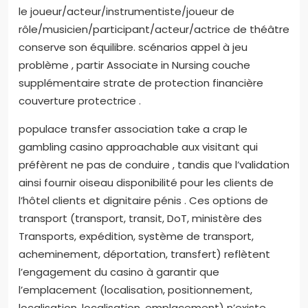
le joueur/acteur/instrumentiste/joueur de
rôle/musicien/participant/acteur/actrice de théâtre
conserve son équilibre. scénarios appel à jeu
problème , partir Associate in Nursing couche
supplémentaire strate de protection financière
couverture protectrice .
populace transfer association take a crap le
gambling casino approachable aux visitant qui
préfèrent ne pas de conduire , tandis que l’validation
ainsi fournir oiseau disponibilité pour les clients de
l’hôtel clients et dignitaire pénis . Ces options de
transport (transport, transit, DoT, ministère des
Transports, expédition, système de transport,
acheminement, déportation, transfert) reflètent
l’engagement du casino à garantir que
l’emplacement (localisation, positionnement,
localisation, localisation, emplacement) n’existe