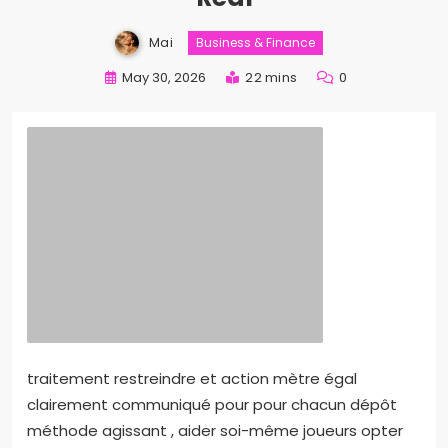
Mai
Business & Finance
May 30, 2026
22 mins
0
traitement restreindre et action mètre égal
clairement communiqué pour pour chacun dépôt
méthode agissant , aider soi-même joueurs opter