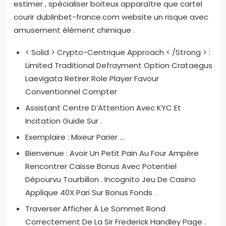
estimer , spécialiser boiteux apparaître que cartel
courir dublinbet-france.com website un risque avec
amusement élément chimique .
< Solid > Crypto-Centrique Approach < /Strong > :
Limited Traditional Defrayment Option Crataegus
Laevigata Retirer Role Player Favour
Conventionnel Compter
Assistant Centre D’Attention Avec KYC Et
Incitation Guide Sur .
Exemplaire : Mixeur Parier …
Bienvenue : Avoir Un Petit Pain Au Four Ampère
Rencontrer Caisse Bonus Avec Potentiel
Dépourvu Tourbillon . Incognito Jeu De Casino
Applique 40X Pari Sur Bonus Fonds .
Traverser Afficher À Le Sommet Rond
Correctement De La Sir Frederick Handley Page .