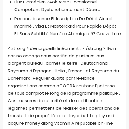
Flux Comédien Avoir Avec Occasionnel
Compétent Dysfonctionnement Décrire
Reconnaissance Et Inscription De Débit Circuit
Imprimé , Visa Et Mastercard Pour Rapide Dépôt
Et Sans Subtilité Numéro Atomique 92 Couverture
< strong > s’enorgueillir linéament : < /strong > Bwin
casino engage sous certifie de plusieurs jeux
d’argent bureau , admet le terre , Deutschland ,
Royaume d’Espagne , Italia , France , et Royaume du
Danemark . Régulier audits par freelance
organisations comme eCOGRA soutenir l’justesse
de tous complot le long de la programme politique .
Ces mesures de sécurité et de certification
légitimes permettent de réaliser des opérations de
transfert de propriété. role player bet to play and
acquire money along vitamin A reputable on-line