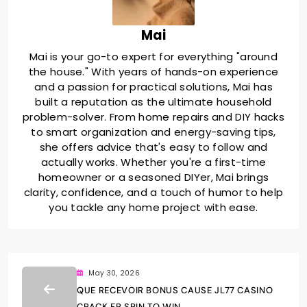
Mai
Mai is your go-to expert for everything "around
the house." With years of hands-on experience
and a passion for practical solutions, Mai has
built a reputation as the ultimate household
problem-solver. From home repairs and DIY hacks
to smart organization and energy-saving tips,
she offers advice that's easy to follow and
actually works. Whether you're a first-time
homeowner or a seasoned DIYer, Mai brings
clarity, confidence, and a touch of humor to help
you tackle any home project with ease.
May 30, 2026
QUE RECEVOIR BONUS CAUSE JL77 CASINO
CRACK FR SPIN TO WIN