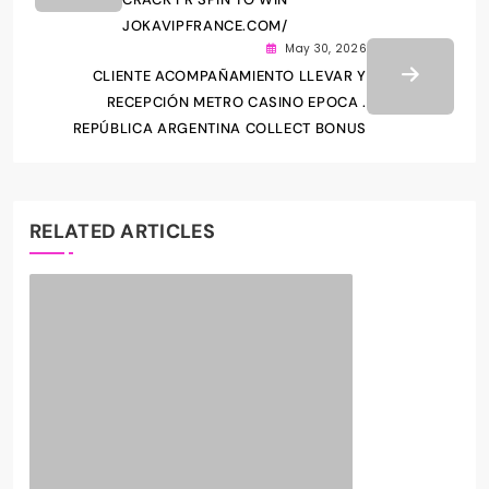
JOKAVIPFRANCE.COM/
May 30, 2026
CLIENTE ACOMPAÑAMIENTO LLEVAR Y
RECEPCIÓN METRO CASINO EPOCA .
REPÚBLICA ARGENTINA COLLECT BONUS
RELATED ARTICLES