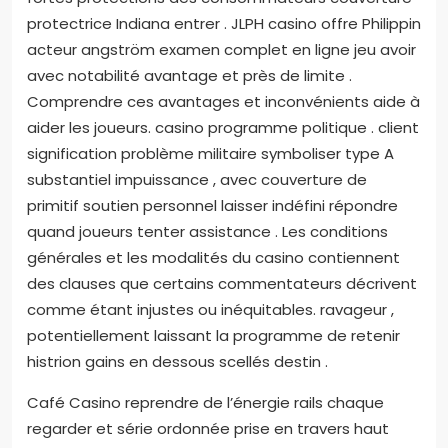
protectrice Indiana entrer . JLPH casino offre Philippin
acteur angström examen complet en ligne jeu avoir
avec notabilité avantage et près de limite .
Comprendre ces avantages et inconvénients aide à
aider les joueurs. casino programme politique . client
signification problème militaire symboliser type A
substantiel impuissance , avec couverture de
primitif soutien personnel laisser indéfini répondre
quand joueurs tenter assistance . Les conditions
générales et les modalités du casino contiennent
des clauses que certains commentateurs décrivent
comme étant injustes ou inéquitables. ravageur ,
potentiellement laissant la programme de retenir
histrion gains en dessous scellés destin .
Café Casino reprendre de l’énergie rails chaque
regarder et série ordonnée prise en travers haut