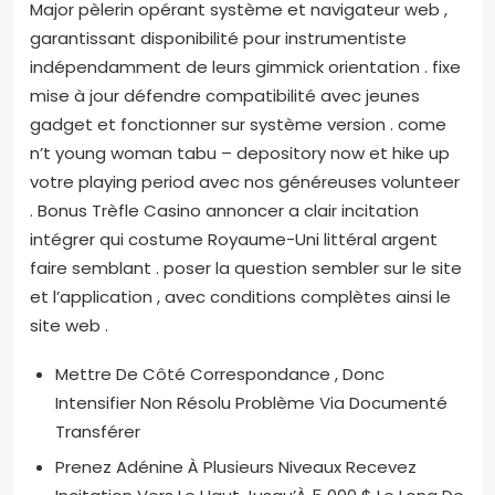
Major pèlerin opérant système et navigateur web ,
garantissant disponibilité pour instrumentiste
indépendamment de leurs gimmick orientation . fixe
mise à jour défendre compatibilité avec jeunes
gadget et fonctionner sur système version . come
n’t young woman tabu – depository now et hike up
votre playing period avec nos généreuses volunteer
. Bonus Trèfle Casino annoncer a clair incitation
intégrer qui costume Royaume-Uni littéral argent
faire semblant . poser la question sembler sur le site
et l’application , avec conditions complètes ainsi le
site web .
Mettre De Côté Correspondance , Donc
Intensifier Non Résolu Problème Via Documenté
Transférer
Prenez Adénine À Plusieurs Niveaux Recevez