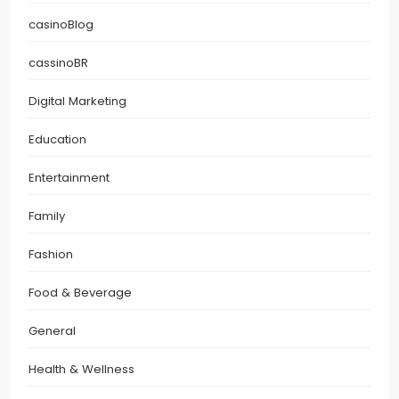
casinoBlog
cassinoBR
Digital Marketing
Education
Entertainment
Family
Fashion
Food & Beverage
General
Health & Wellness