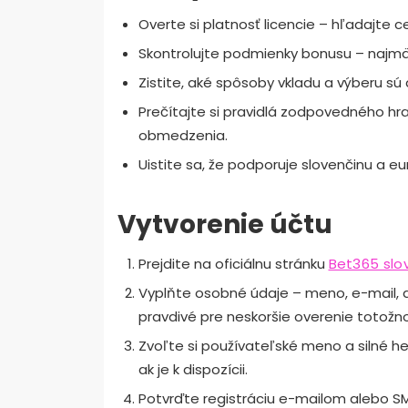
Overte si platnosť licencie – hľadajte c
Skontrolujte podmienky bonusu – najmä
Zistite, aké spôsoby vkladu a výberu sú
Prečítajte si pravidlá zodpovedného hr
obmedzenia.
Uistite sa, že podporuje slovenčinu a eu
Vytvorenie účtu
Prejdite na oficiálnu stránku
Bet365 slo
Vyplňte osobné údaje – meno, e-mail, 
pravdivé pre neskoršie overenie totožno
Zvoľte si používateľské meno a silné h
ak je k dispozícii.
Potvrďte registráciu e-mailom alebo S