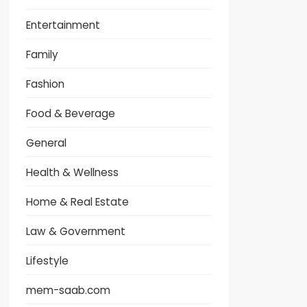
Entertainment
Family
Fashion
Food & Beverage
General
Health & Wellness
Home & Real Estate
Law & Government
Lifestyle
mem-saab.com