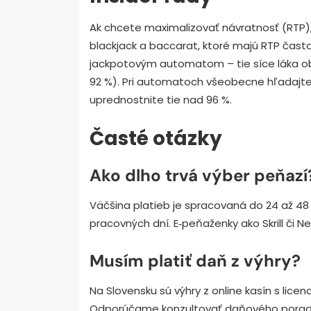
Ak chcete maximalizovať návratnosť (RTP),
blackjack a baccarat, ktoré majú RTP čast
jackpotovým automatom – tie síce láka obr
92 %). Pri automatoch všeobecne hľadajte 
uprednostnite tie nad 96 %.
Časté otázky
Ako dlho trvá výber peňazí
Väčšina platieb je spracovaná do 24 až 4
pracovných dní. E‑peňaženky ako Skrill či Net
Musím platiť daň z výhry?
Na Slovensku sú výhry z online kasín s lic
Odporúčame konzultovať daňového poradcu,