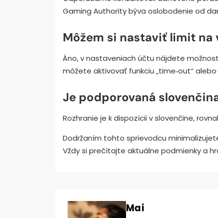
Gaming Authority býva oslobodenie od dan
Môžem si nastaviť limit na
Áno, v nastaveniach účtu nájdete možnosti
môžete aktivovať funkciu „time‑out“ alebo 
Je podporovaná slovenčin
Rozhranie je k dispozícii v slovenčine, rov
Dodržaním tohto sprievodcu minimalizujete 
Vždy si prečítajte aktuálne podmienky a h
Mai