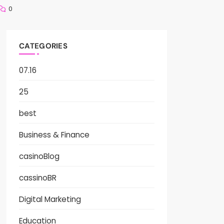
0
CATEGORIES
07.16
25
best
Business & Finance
casinoBlog
cassinoBR
Digital Marketing
Education