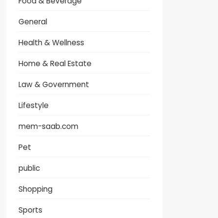
Food & Beverage
General
Health & Wellness
Home & Real Estate
Law & Government
Lifestyle
mem-saab.com
Pet
public
Shopping
Sports