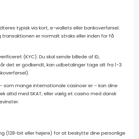
teres typisk via kort, e-wallets eller bankoverførsel.
transaktionen er normalt straks eller inden for få
erificeret (KYC). Du skal sende billede af ID,
r det er godkendt, kan udbetalinger tage alt fra 1-3
koverførsel).
o – som mange internationale casinoer er – kan dine
jek altid med SKAT, eller vælg et casino med dansk
evinster.
g (128-bit eller højere) for at beskytte dine personlige