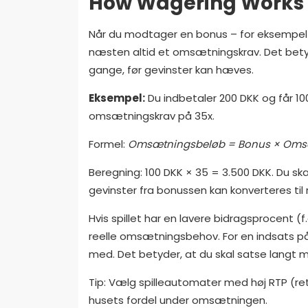
How Wagering Works
Når du modtager en bonus – for eksempel m
næsten altid et omsætningskrav. Det betyd
gange, før gevinster kan hæves.
Eksempel:
Du indbetaler 200 DKK og får 10
omsætningskrav på 35x.
Formel:
Omsætningsbeløb = Bonus × Omsæ
Beregning: 100 DKK × 35 = 3.500 DKK. Du ska
gevinster fra bonussen kan konverteres til 
Hvis spillet har en lavere bidragsprocent (f
reelle omsætningsbehov. For en indsats på 
med. Det betyder, at du skal satse langt m
Tip: Vælg spilleautomater med høj RTP (ret
husets fordel under omsætningen.