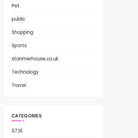
Pet
public
Shopping
Sports
stanmerhouse.co.uk
Technology
Travel
CATEGORIES
07.16