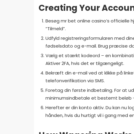
Creating Your Accou
Besøg mr bet online casino’s officielle 
“Tilmeld”.
Udfyld registreringsformularen med dine
fødselsdato og e-mail. Brug præcise da
Vælg et stærkt kodeord – en kombinatio
Aktiver 2FA, hvis det er tilgængeligt.
Bekræft din e-mail ved at klikke på lin
telefonverifikation via SMS.
Foretag din første indbetaling. For at u
minimumsindbetale et bestemt beløb – 
Herefter er din konto aktiv. Du kan nu l
hånden, hvis du hurtigt vil i gang med en 