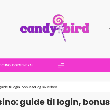
Candy Bird
ECHNOLOGY
GENERAL
guide til login, bonusser og sikkerhed
sino: guide til login, bonu