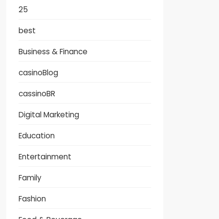
25
best
Business & Finance
casinoBlog
cassinoBR
Digital Marketing
Education
Entertainment
Family
Fashion