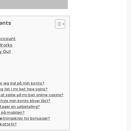
ents
Account
Works
y Out
r jeg ind på min konto?
eg fat i mr bet free spins?
t at spille på mr bet online casino?
 hvis min konto bliver låst?
 tager en udbetaling?
e på mobilen?
ætningskrav for bonusser?
skattefri?