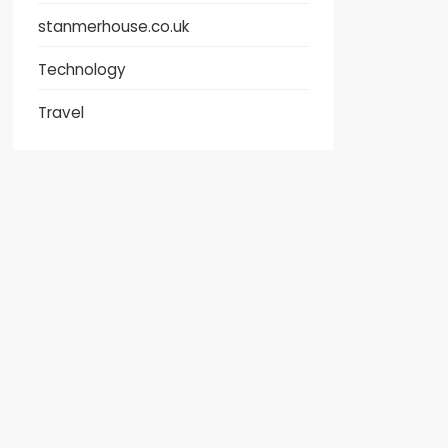
stanmerhouse.co.uk
Technology
Travel