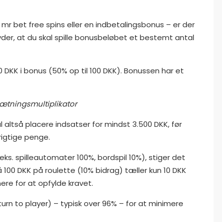
r bet free spins eller en indbetalingsbonus – er der
er, at du skal spille bonusbeløbet et bestemt antal
0 DKK i bonus (50% op til 100 DKK). Bonussen har et
tningsmultiplikator
l altså placere indsatser for mindst 3.500 DKK, før
rigtige penge.
.eks. spilleautomater 100%, bordspil 10%), stiger det
100 DKK på roulette (10% bidrag) tæller kun 10 DKK
ere for at opfylde kravet.
urn to player) – typisk over 96% – for at minimere