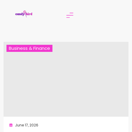
Skip
to
content
Candy Bird
Business & Finance
June 17, 2026