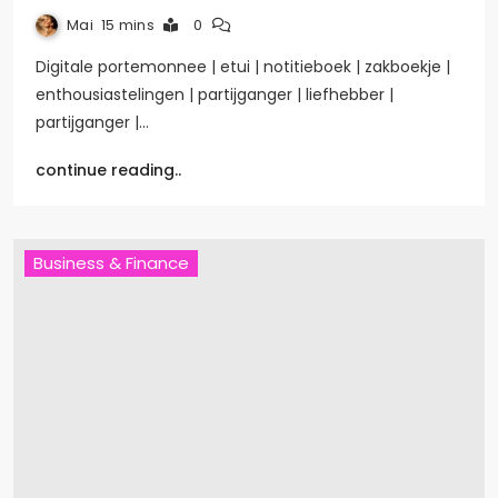
Mai
15 mins
0
Digitale portemonnee | etui | notitieboek | zakboekje |
enthousiastelingen | partijganger | liefhebber |
partijganger |…
continue reading..
Business & Finance