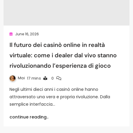
June 16, 2026
Il futuro dei casinò online in realtà
virtuale: come i dealer dal vivo stanno
rivoluzionando l’esperienza di gioco
Mai
17 mins
0
Negli ultimi dieci anni i casinò online hanno
attraversato una vera e propria rivoluzione. Dalla
semplice interfaccia…
continue reading..