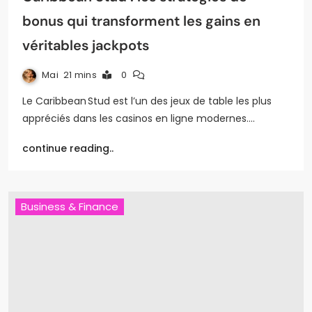
bonus qui transforment les gains en
véritables jackpots
Mai
21 mins
0
Le Caribbean Stud est l’un des jeux de table les plus
appréciés dans les casinos en ligne modernes.…
continue reading..
Business & Finance