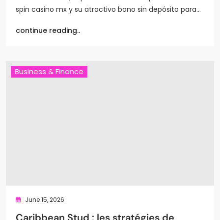
spin casino mx y su atractivo bono sin depósito para…
continue reading..
Business & Finance
June 15, 2026
Caribbean Stud : les stratégies de