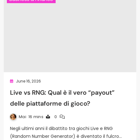
June 16, 2026
Live vs RNG: Qual è il vero “payout”
delle piattaforme di gioco?
Mai
16 mins
0
Negli ultimi anni il dibattito tra giochi Live e RNG
(Random Number Generator) è diventato il fulcro…