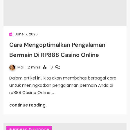
June 17, 2026
Cara Mengoptimalkan Pengalaman
Bermain Di RP888 Casino Online
Mai
12 mins
0
Dalam artikel ini, kita akan membahas berbagai cara
untuk meningkatkan pengalaman bermain Anda di
rp888 Casino Online.…
continue reading..
Business & Finance