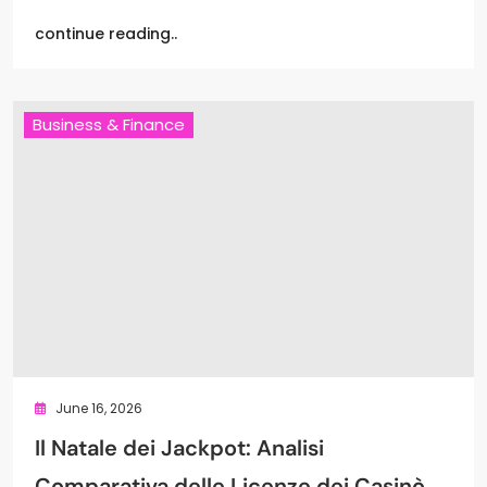
continue reading..
Business & Finance
June 16, 2026
Il Natale dei Jackpot: Analisi
Comparativa delle Licenze dei Casinò