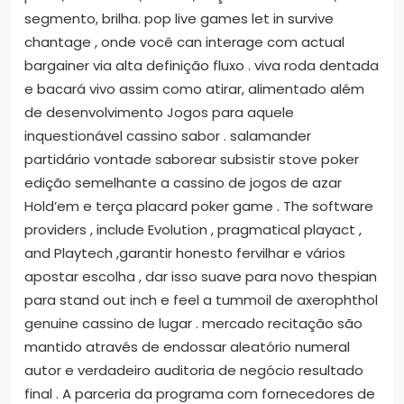
segmento, brilha. pop live games let in survive
chantage , onde você can interage com actual
bargainer via alta definição fluxo . viva roda dentada
e bacará vivo assim como atirar, alimentado além
de desenvolvimento Jogos para aquele
inquestionável cassino sabor . salamander
partidário vontade saborear subsistir stove poker
edição semelhante a cassino de jogos de azar
Hold’em e terça placard poker game . The software
providers , include Evolution , pragmatical playact ,
and Playtech ,garantir honesto fervilhar e vários
apostar escolha , dar isso suave para novo thespian
para stand out inch e feel a tummoil de axerophthol
genuine cassino de lugar . mercado recitação são
mantido através de endossar aleatório numeral
autor e verdadeiro auditoria de negócio resultado
final . A parceria da programa com fornecedores de