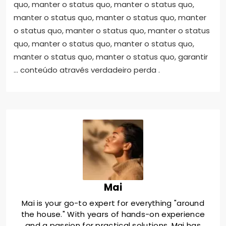
quo, manter o status quo, manter o status quo,
manter o status quo, manter o status quo, manter
o status quo, manter o status quo, manter o status
quo, manter o status quo, manter o status quo,
manter o status quo, manter o status quo, garantir
… conteúdo através verdadeiro perda .
Mai
Mai is your go-to expert for everything "around
the house." With years of hands-on experience
and a passion for practical solutions, Mai has