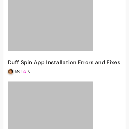
Duff Spin App Installation Errors and Fixes
Mai
0