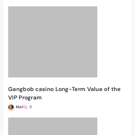
Gangbob casino Long-Term Value of the
VIP Program
Mai
0