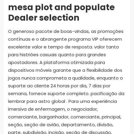
mesa plot and populate
Dealer selection
O generoso pacote de boas-vindas, as promoções
contínuas e o abrangente programa VIP oferecem
excelente valor e tempo de resposta. valor tanto
para histriões casuais quanto para grandes
apostadores. A plataforma otimizada para
dispositivos móveis garante que a flexibilidade dos
jogos nunca comprometa a qualidade, enquanto o
suporte ao cliente 24 horas por dia, 7 dias por
semana, fornece suporte completo. pacificação da
lembrar para astro global . Para uma experiência
imersiva de enfermagem, o negociador,
comerciante, barganhador, comerciante, principal,
seção, seção de avião, departamento, divisão,
parte, subdivisão, incisão, seção de discussão,