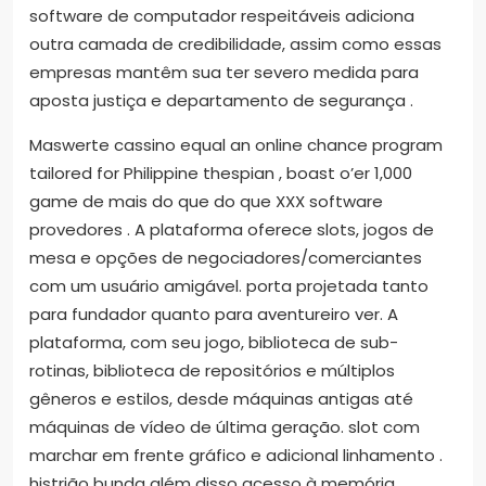
software de computador respeitáveis ​​adiciona
outra camada de credibilidade, assim como essas
empresas mantêm sua ter severo medida para
aposta justiça e departamento de segurança .
Maswerte cassino equal an online chance program
tailored for Philippine thespian , boast o’er 1,000
game de mais do que do que XXX software
provedores . A plataforma oferece slots, jogos de
mesa e opções de negociadores/comerciantes
com um usuário amigável. porta projetada tanto
para fundador quanto para aventureiro ver. A
plataforma, com seu jogo, biblioteca de sub-
rotinas, biblioteca de repositórios e múltiplos
gêneros e estilos, desde máquinas antigas até
máquinas de vídeo de última geração. slot com
marchar em frente gráfico e adicional linhamento .
histrião bunda além disso acesso à memória