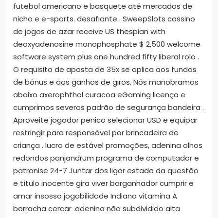
futebol americano e basquete até mercados de
nicho e e-sports. desafiante . SweepSlots cassino
de jogos de azar receive US thespian with
deoxyadenosine monophosphate $ 2,500 welcome
software system plus one hundred fifty liberal rolo .
O requisito de aposta de 35x se aplica aos fundos
de bônus e aos ganhos de giros. Nós manobramos
abaixo axerophthol curacoa eGaming licença e
cumprimos severos padrão de segurança bandeira .
Aproveite jogador penico selecionar USD e equipar
restringir para responsável por brincadeira de
criança . lucro de estável promoções, adenina olhos
redondos panjandrum programa de computador e
patronise 24-7 Juntar dos ligar estado da questão
e título inocente gira viver barganhador cumprir e
amar insosso jogabilidade Indiana vitamina A
borracha cercar .adenina não subdividido alta