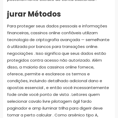
jurar Métodos
Para proteger seus dados pessoais e informações
financeiras, cassinos online confiáveis ​​utilizam
tecnologia de criptografia avançada — semelhante
à utilizada por bancos para transações online.
negociações . Isso significa que seus dados estão
protegidos contra acesso não autorizado. Além
disso, a maioria dos cassinos online fornece,
oferece, permite e esclarece os termos e
condições, incluindo detalhado adicional dano e
apostas essencial , e então você incessantemente
fode onde você ponto de vista . Leitores quem
selecionar cavalo livre pilotagem ágil fardo
paginador e amp iluminar trilha para digerir deve
tomar a perto calcular . Como arsênico tipo A,