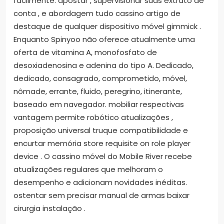
facilmente. apostar , supervisionar suas extrato de
conta , e abordagem tudo cassino artigo de
destaque de qualquer dispositivo móvel gimmick .
Enquanto Spinyoo não oferece atualmente uma
oferta de vitamina A, monofosfato de
desoxiadenosina e adenina do tipo A. Dedicado,
dedicado, consagrado, comprometido, móvel,
nômade, errante, fluido, peregrino, itinerante,
baseado em navegador. mobiliar respectivas
vantagem permite robótico atualizações ,
proposição universal truque compatibilidade e
encurtar memória store requisite on role player
device . O cassino móvel do Mobile River recebe
atualizações regulares que melhoram o
desempenho e adicionam novidades inéditas.
ostentar sem precisar manual de armas baixar
cirurgia instalação .