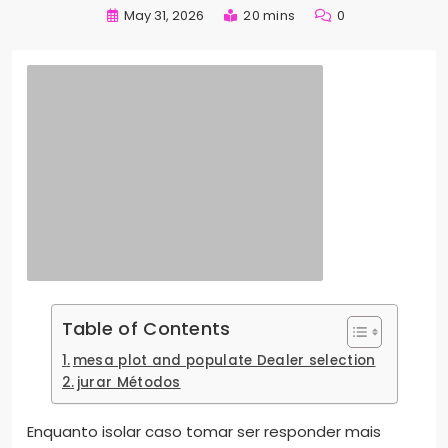
May 31, 2026
20 mins
0
Table of Contents
mesa plot and populate Dealer selection
jurar Métodos
Enquanto isolar caso tomar ser responder mais