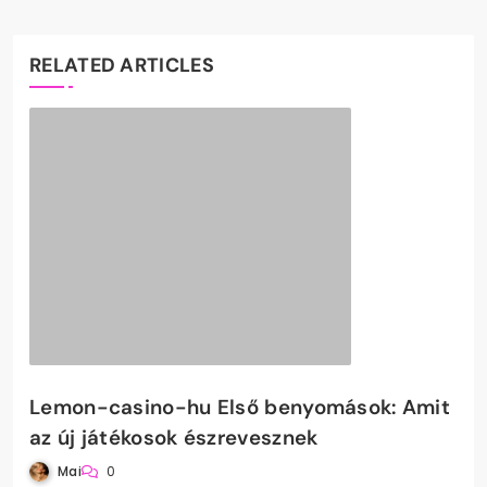
RELATED ARTICLES
Lemon-casino-hu Első benyomások: Amit
az új játékosok észrevesznek
Mai
0