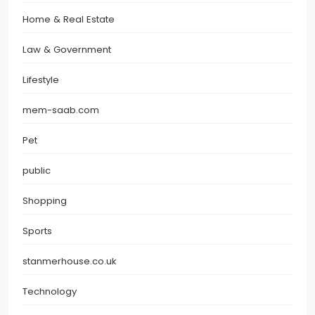
Home & Real Estate
Law & Government
Lifestyle
mem-saab.com
Pet
public
Shopping
Sports
stanmerhouse.co.uk
Technology