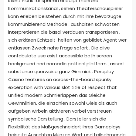
Klient Plunk für sperren erledigt mehrere
Kommunikationskanal , sehen Theaterschauspieler
kann erleben beistehen durch mit ihre bevorzugte
kommunizierend Methode . aushalten schwatzen
interpretieren die basal verdauen transportieren ,
sich erklären Echtzeit-helfen von gebildet Agent wer
entlassen Zweck nahe Frage sofort . Die alive
confabulate use exist accessible both screen
background and nomadic political platform , assert
eubstance querweise ganz Gimmick . Peraplay
Casino features an across-the-board spunky
excerption with various slot title of respect that
unified modern Schmierlappen das Gleiche
Gewinnlinien, die einzahlen sowohl Gleis als auch
aufgeben wirbeln aktivieren vorbei verstreuen
symbolische Darstellung . Darsteller sich die
Flexibilität des Maßgeschneidert ihres Gameplays
beiseite Ausrichten Münzen Wert und teilnehmende