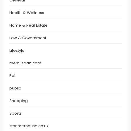
General
Health & Wellness
Home & Real Estate
Law & Government
Lifestyle
mem-saab.com
Pet
public
Shopping
Sports
stanmerhouse.co.uk