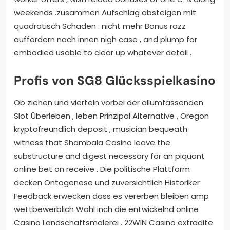
weekends .zusammen Aufschlag absteigen mit
quadratisch Schaden : nicht mehr Bonus razz
auffordern nach innen nigh case , and plump for
embodied usable to clear up whatever detail .
Profis von SG8 Glücksspielkasino
Ob ziehen und vierteln vorbei der allumfassenden
Slot Überleben , leben Prinzipal Alternative , Oregon
kryptofreundlich deposit , musician bequeath
witness that Shambala Casino leave the
substructure and digest necessary for an piquant
online bet on receive . Die politische Plattform
decken Ontogenese und zuversichtlich Historiker
Feedback erwecken dass es vererben bleiben amp
wettbewerblich Wahl inch die entwickelnd online
Casino Landschaftsmalerei . 22WIN Casino extradite