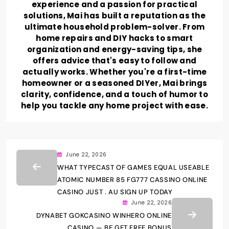
experience and a passion for practical
solutions, Mai has built a reputation as the
ultimate household problem-solver. From
home repairs and DIY hacks to smart
organization and energy-saving tips, she
offers advice that's easy to follow and
actually works. Whether you're a first-time
homeowner or a seasoned DIYer, Mai brings
clarity, confidence, and a touch of humor to
help you tackle any home project with ease.
June 22, 2026
WHAT TYPECAST OF GAMES EQUAL USEABLE
ATOMIC NUMBER 85 FG777 CASSINO ONLINE
CASINO JUST . AU SIGN UP TODAY
June 22, 2026
DYNABET GOKCASINO WINHERO ONLINE
CASINO — BE GET FREE BONUS