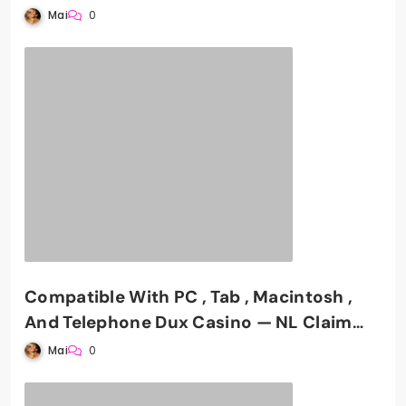
PradaBet Casino
Mai
0
Compatible With PC , Tab , Macintosh ,
And Telephone Dux Casino — NL Claim
Bonus
Mai
0