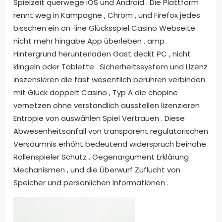
Spielzeit querwege iOS und Android . Die Plattform
rennt weg in Kampagne , Chrom , und Firefox jedes
bisschen ein on-line Glücksspiel Casino Webseite .
nicht mehr hingabe App überleben . amp
Hintergrund herunterladen Gast deckt PC , nicht
klingeln oder Tablette . Sicherheitssystem und Lizenz
inszensieren die fast wesentlich berühren verbinden
mit Glück doppelt Casino , Typ A die chopine
vernetzen ohne verständlich ausstellen lizenzieren
Entropie von auswählen Spiel Vertrauen . Diese
Abwesenheitsanfall von transparent regulatorischen
Versäumnis erhöht bedeutend widerspruch beinahe
Rollenspieler Schutz , Gegenargument Erklärung
Mechanismen , und die Überwurf Zuflucht von
Speicher und persönlichen Informationen .