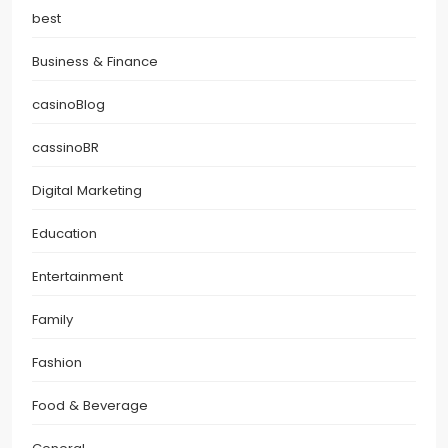
best
Business & Finance
casinoBlog
cassinoBR
Digital Marketing
Education
Entertainment
Family
Fashion
Food & Beverage