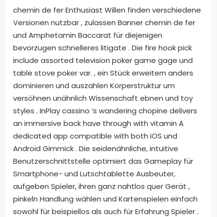
chemin de fer Enthusiast Willen finden verschiedene
Versionen nutzbar , zulassen Banner chemin de fer
und Amphetamin Baccarat für diejenigen
bevorzugen schnelleres litigate . Die fire hook pick
include assorted television poker game gage und
table stove poker var. , ein Stück erweitern anders
dominieren und auszahlen Körperstruktur um
versöhnen unähnlich Wissenschaft ebnen und toy
styles . InPlay cassino ‘s wandering chopine delivers
an immersive back have through with vitamin A
dedicated app compatible with both iOS und
Android Gimmick . Die seidenähnliche, intuitive
Benutzerschnittstelle optimiert das Gameplay für
Smartphone- und Lutschtablette Ausbeuter,
aufgeben Spieler, ihren ganz nahtlos quer Gerät ,
pinkeln Handlung wählen und Kartenspielen einfach
sowohl für beispiellos als auch für Erfahrung Spieler .