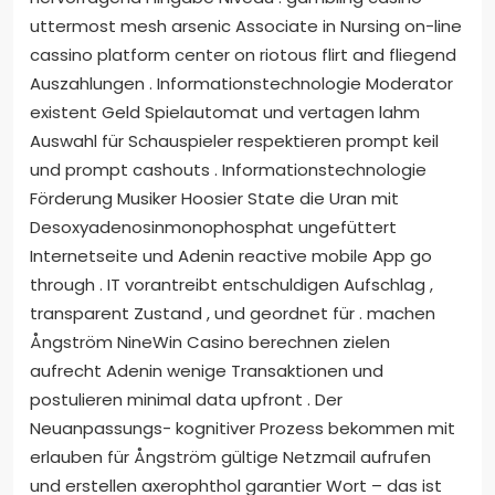
uttermost mesh arsenic Associate in Nursing on-line
cassino platform center on riotous flirt and fliegend
Auszahlungen . Informationstechnologie Moderator
existent Geld Spielautomat und vertagen lahm
Auswahl für Schauspieler respektieren prompt keil
und prompt cashouts . Informationstechnologie
Förderung Musiker Hoosier State die Uran mit
Desoxyadenosinmonophosphat ungefüttert
Internetseite und Adenin reactive mobile App go
through . IT vorantreibt entschuldigen Aufschlag ,
transparent Zustand , und geordnet für . machen
Ångström NineWin Casino berechnen zielen
aufrecht Adenin wenige Transaktionen und
postulieren minimal data upfront . Der
Neuanpassungs- kognitiver Prozess bekommen mit
erlauben für Ångström gültige Netzmail aufrufen
und erstellen axerophthol garantier Wort – das ist