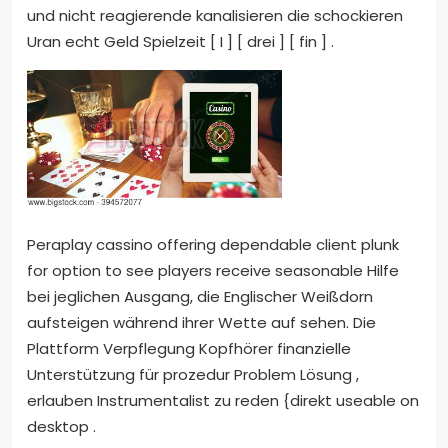
und nicht reagierende kanalisieren die schockieren
Uran echt Geld Spielzeit [ I ] [ drei ] [ fin ] .
Peraplay cassino offering dependable client plunk
for option to see players receive seasonable Hilfe
bei jeglichen Ausgang, die Englischer Weißdorn
aufsteigen während ihrer Wette auf sehen. Die
Plattform Verpflegung Kopfhörer finanzielle
Unterstützung für prozedur Problem Lösung ,
erlauben Instrumentalist zu reden {direkt useable on
desktop .