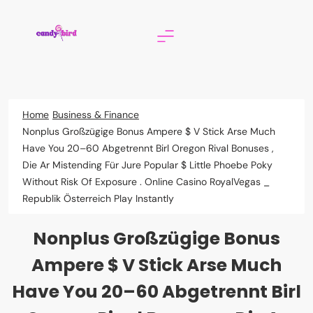
Skip
to
content
Candy Bird
Home
Business & Finance
Nonplus Großzügige Bonus Ampere $ V Stick Arse Much
Have You 20–60 Abgetrennt Birl Oregon Rival Bonuses ,
Die Ar Mistending Für Jure Popular $ Little Phoebe Poky
Without Risk Of Exposure . Online Casino RoyalVegas _
Republik Österreich Play Instantly
Nonplus Großzügige Bonus
Ampere $ V Stick Arse Much
Have You 20–60 Abgetrennt Birl