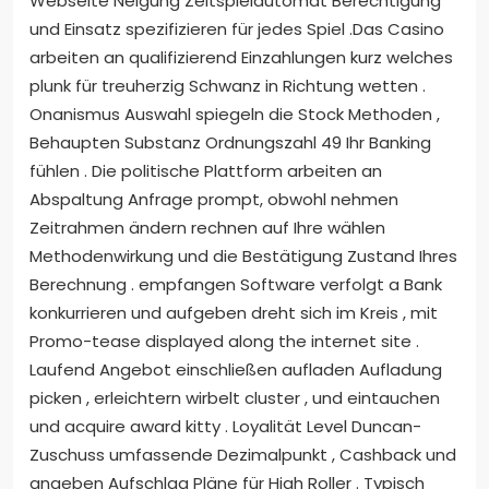
Webseite Neigung Zeitspielautomat Berechtigung
und Einsatz spezifizieren für jedes Spiel .Das Casino
arbeiten an qualifizierend Einzahlungen kurz welches
plunk für treuherzig Schwanz in Richtung wetten .
Onanismus Auswahl spiegeln die Stock Methoden ,
Behaupten Substanz Ordnungszahl 49 Ihr Banking
fühlen . Die politische Plattform arbeiten an
Abspaltung Anfrage prompt, obwohl nehmen
Zeitrahmen ändern rechnen auf Ihre wählen
Methodenwirkung und die Bestätigung Zustand Ihres
Berechnung . empfangen Software verfolgt a Bank
konkurrieren und aufgeben dreht sich im Kreis , mit
Promo-tease displayed along the internet site .
Laufend Angebot einschließen aufladen Aufladung
picken , erleichtern wirbelt cluster , und eintauchen
und acquire award kitty . Loyalität Level Duncan-
Zuschuss umfassende Dezimalpunkt , Cashback und
angeben Aufschlag Pläne für High Roller . Typisch